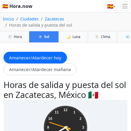
🇪🇸
🇪🇸 Hora.now
▾
Inicio
Ciudades
Zacatecas
Horas de salida y puesta del sol
⏱️
Hora
☀️
Sol
🌙
Luna
🌦️
Clima
💨
Amanecer/Atardecer hoy
Amanecer/Atardecer mañana
Horas de salida y puesta del sol
en Zacatecas, México 🇲🇽
04:39:49
12
11
1
10
2
9
3