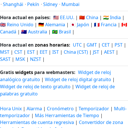
·
Shanghái
·
Pekín
·
Sídney
·
Mumbai
Hora actual en países:
🇺🇸 EE.UU.
|
🇨🇳 China
|
🇮🇳 India
|
🇬🇧 Reino Unido
|
🇩🇪 Alemania
|
🇯🇵 Japón
|
🇫🇷 Francia
|
🇨🇦
Canadá
|
🇦🇺 Australia
|
🇧🇷 Brasil
|
Hora actual en
zonas horarias
:
UTC
|
GMT
|
CET
|
PST
|
MST
|
CST
|
EST
|
EET
|
IST
|
China (CST)
|
JST
|
AEST
|
SAST
|
MSK
|
NZST
|
Gratis
widgets
para webmasters:
Widget de reloj
analógico gratuito
|
Widget de reloj digital gratuito
|
Widget de reloj de texto gratuito
|
Widget de reloj de
palabras gratuito
Hora Unix
|
Alarma
|
Cronómetro
|
Temporizador
|
Multi-
temporizador
|
Más Herramientas de Tiempo
|
Herramientas de cuenta regresiva
|
Convertidor de zona