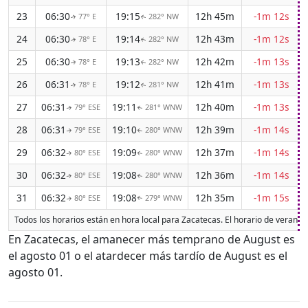
23
06:30
19:15
12h 45m
-1m 12s
77° E
282° NW
↑
↑
24
06:30
19:14
12h 43m
-1m 12s
78° E
282° NW
↑
↑
25
06:30
19:13
12h 42m
-1m 13s
78° E
282° NW
↑
↑
26
06:31
19:12
12h 41m
-1m 13s
78° E
281° NW
↑
↑
27
06:31
19:11
12h 40m
-1m 13s
79° ESE
281° WNW
↑
↑
28
06:31
19:10
12h 39m
-1m 14s
79° ESE
280° WNW
↑
↑
29
06:32
19:09
12h 37m
-1m 14s
80° ESE
280° WNW
↑
↑
30
06:32
19:08
12h 36m
-1m 14s
80° ESE
280° WNW
↑
↑
31
06:32
19:08
12h 35m
-1m 15s
80° ESE
279° WNW
↑
↑
Todos los horarios están en hora local para Zacatecas. El horario de verano
En Zacatecas, el amanecer más temprano de August es
el agosto 01 o el atardecer más tardío de August es el
agosto 01.