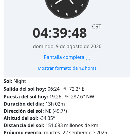
8
4
7
5
6
CST
04:39:49
domingo, 9 de agosto de 2026
⛶
Pantalla completa
Mostrar formato de 12 horas
Sol:
Night
↑
Salida del sol hoy:
06:24
72.2° E
↑
Puesta del sol hoy:
19:26
287.6° NW
Duración del día:
13h 02m
Dirección del sol:
NE (49.7°)
Altitud del sol:
-34.35°
Distancia del sol:
151.683 millones de km
Próximo evento:
martes, 22 septiembre 2026