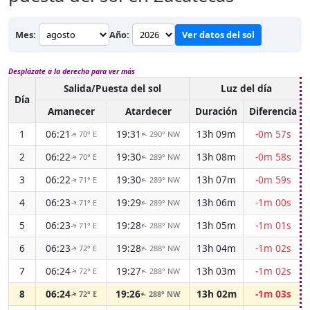
Mes:
Año:
Ver datos del sol
Desplázate a la derecha para ver más
Salida/Puesta del sol
Luz del día
Día
Amanecer
Atardecer
Duración
Diferencia
1
06:21
19:31
13h 09m
-0m 57s
70° E
290° NW
↑
↑
2
06:22
19:30
13h 08m
-0m 58s
70° E
289° NW
↑
↑
3
06:22
19:30
13h 07m
-0m 59s
71° E
289° NW
↑
↑
4
06:23
19:29
13h 06m
-1m 00s
71° E
289° NW
↑
↑
5
06:23
19:28
13h 05m
-1m 01s
71° E
288° NW
↑
↑
6
06:23
19:28
13h 04m
-1m 02s
72° E
288° NW
↑
↑
7
06:24
19:27
13h 03m
-1m 02s
72° E
288° NW
↑
↑
8
06:24
19:26
13h 02m
-1m 03s
72° E
288° NW
↑
↑