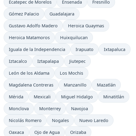
Ecatepec de Morelos
Ensenada
Fresnillo
Gómez Palacio
Guadalajara
Gustavo Adolfo Madero
Heroica Guaymas
Heroica Matamoros
Huixquilucan
Iguala de la Independencia
Irapuato
Ixtapaluca
Iztacalco
Iztapalapa
Jiutepec
León de los Aldama
Los Mochis
Magdalena Contreras
Manzanillo
Mazatlán
Mérida
Mexicali
Miguel Hidalgo
Minatitlán
Monclova
Monterrey
Navojoa
Nicolás Romero
Nogales
Nuevo Laredo
Oaxaca
Ojo de Agua
Orizaba