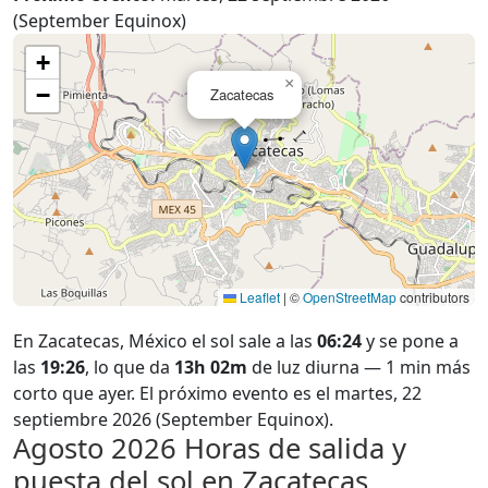
(September Equinox)
+
×
−
Zacatecas
Leaflet
|
©
OpenStreetMap
contributors
En Zacatecas, México el sol sale a las
06:24
y se pone a
las
19:26
, lo que da
13h 02m
de luz diurna — 1 min más
corto que ayer. El próximo evento es el martes, 22
septiembre 2026 (September Equinox).
Agosto 2026
Horas de salida y
puesta del sol en Zacatecas