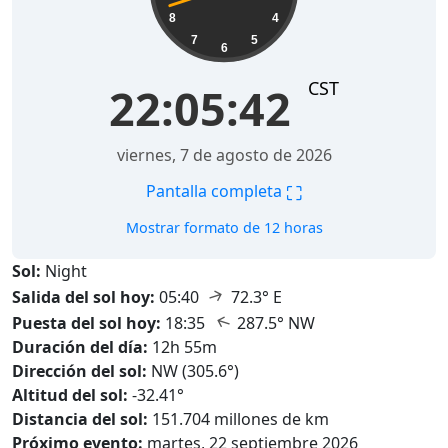
8
4
7
5
6
CST
22:05:43
viernes, 7 de agosto de 2026
⛶
Pantalla completa
Mostrar formato de 12 horas
Sol:
Night
↑
Salida del sol hoy:
05:40
72.3° E
↑
Puesta del sol hoy:
18:35
287.5° NW
Duración del día:
12h 55m
Dirección del sol:
NW (305.6°)
Altitud del sol:
-32.41°
Distancia del sol:
151.704 millones de km
Próximo evento:
martes, 22 septiembre 2026