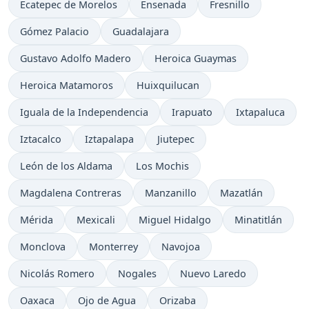
Ecatepec de Morelos
Ensenada
Fresnillo
Gómez Palacio
Guadalajara
Gustavo Adolfo Madero
Heroica Guaymas
Heroica Matamoros
Huixquilucan
Iguala de la Independencia
Irapuato
Ixtapaluca
Iztacalco
Iztapalapa
Jiutepec
León de los Aldama
Los Mochis
Magdalena Contreras
Manzanillo
Mazatlán
Mérida
Mexicali
Miguel Hidalgo
Minatitlán
Monclova
Monterrey
Navojoa
Nicolás Romero
Nogales
Nuevo Laredo
Oaxaca
Ojo de Agua
Orizaba