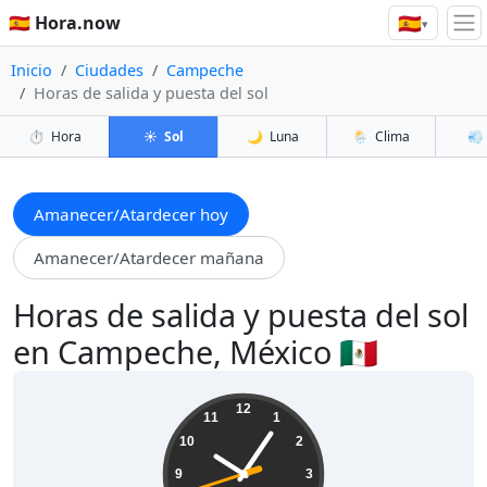
🇪🇸
🇪🇸 Hora.now
▾
Inicio
Ciudades
Campeche
Horas de salida y puesta del sol
⏱️
Hora
☀️
Sol
🌙
Luna
🌦️
Clima
💨
Amanecer/Atardecer hoy
Amanecer/Atardecer mañana
Horas de salida y puesta del sol
en Campeche, México 🇲🇽
22:05:43
12
11
1
10
2
9
3