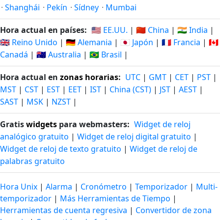
·
Shanghái
·
Pekín
·
Sídney
·
Mumbai
Hora actual en países:
🇺🇸 EE.UU.
|
🇨🇳 China
|
🇮🇳 India
|
🇬🇧 Reino Unido
|
🇩🇪 Alemania
|
🇯🇵 Japón
|
🇫🇷 Francia
|
🇨🇦
Canadá
|
🇦🇺 Australia
|
🇧🇷 Brasil
|
Hora actual en
zonas horarias
:
UTC
|
GMT
|
CET
|
PST
|
MST
|
CST
|
EST
|
EET
|
IST
|
China (CST)
|
JST
|
AEST
|
SAST
|
MSK
|
NZST
|
Gratis
widgets
para webmasters:
Widget de reloj
analógico gratuito
|
Widget de reloj digital gratuito
|
Widget de reloj de texto gratuito
|
Widget de reloj de
palabras gratuito
Hora Unix
|
Alarma
|
Cronómetro
|
Temporizador
|
Multi-
temporizador
|
Más Herramientas de Tiempo
|
Herramientas de cuenta regresiva
|
Convertidor de zona