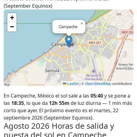
(September Equinox)
+
×
−
Campeche
Leaflet
|
©
OpenStreetMap
contributors
En Campeche, México el sol sale a las
05:40
y se pone a
las
18:35
, lo que da
12h 55m
de luz diurna — 1 min más
corto que ayer. El próximo evento es el martes, 22
septiembre 2026 (September Equinox).
Agosto 2026
Horas de salida y
puesta del sol en Campeche