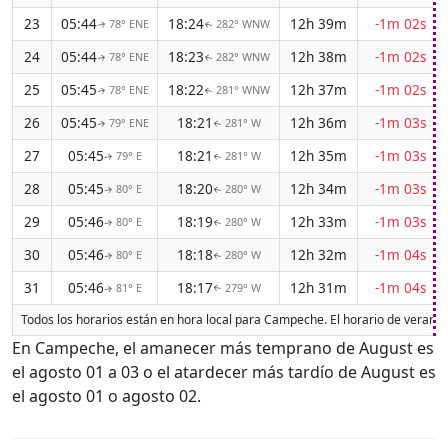
23
05:44
18:24
12h 39m
-1m 02s
78° ENE
282° WNW
↑
↑
24
05:44
18:23
12h 38m
-1m 02s
78° ENE
282° WNW
↑
↑
25
05:45
18:22
12h 37m
-1m 02s
78° ENE
281° WNW
↑
↑
26
05:45
18:21
12h 36m
-1m 03s
79° ENE
281° W
↑
↑
27
05:45
18:21
12h 35m
-1m 03s
79° E
281° W
↑
↑
28
05:45
18:20
12h 34m
-1m 03s
80° E
280° W
↑
↑
29
05:46
18:19
12h 33m
-1m 03s
80° E
280° W
↑
↑
30
05:46
18:18
12h 32m
-1m 04s
80° E
280° W
↑
↑
31
05:46
18:17
12h 31m
-1m 04s
81° E
279° W
↑
↑
Todos los horarios están en hora local para Campeche. El horario de verano 
En Campeche, el amanecer más temprano de August es
el agosto 01 a 03 o el atardecer más tardío de August es
el agosto 01 o agosto 02.