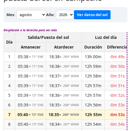
Mes:
Año:
Ver datos del sol
Desplázate a la derecha para ver más
Salida/Puesta del sol
Luz del día
Día
Amanecer
Atardecer
Duración
Diferencia
1
05:38
18:38
13h 00m
-0m 49s
71° ENE
289° WNW
↑
↑
2
05:38
18:38
12h 59m
-0m 50s
71° ENE
289° WNW
↑
↑
3
05:38
18:37
12h 58m
-0m 51s
71° ENE
289° WNW
↑
↑
4
05:39
18:37
12h 57m
-0m 51s
71° ENE
288° WNW
↑
↑
5
05:39
18:36
12h 57m
-0m 52s
72° ENE
288° WNW
↑
↑
6
05:39
18:35
12h 56m
-0m 53s
72° ENE
288° WNW
↑
↑
7
05:40
18:35
12h 55m
-0m 53s
72° ENE
288° WNW
↑
↑
8
05:40
18:34
12h 54m
-0m 54s
73° ENE
287° WNW
↑
↑