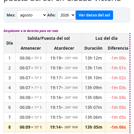
Mes:
Año:
Ver datos del sol
Desplázate a la derecha para ver más
Salida/Puesta del sol
Luz del día
Día
Amanecer
Atardecer
Duración
Diferencia
1
06:06
19:19
13h 12m
-1m 00s
70° E
290° NW
↑
↑
2
06:07
19:18
13h 11m
-1m 01s
70° E
290° NW
↑
↑
3
06:07
19:17
13h 10m
-1m 02s
70° E
289° NW
↑
↑
4
06:07
19:17
13h 09m
-1m 03s
71° E
289° NW
↑
↑
5
06:08
19:16
13h 08m
-1m 04s
71° E
289° NW
↑
↑
6
06:08
19:15
13h 07m
-1m 05s
71° E
288° NW
↑
↑
7
06:09
19:15
13h 06m
-1m 05s
72° E
288° NW
↑
↑
8
06:09
19:14
13h 05m
-1m 06s
72° E
288° NW
↑
↑