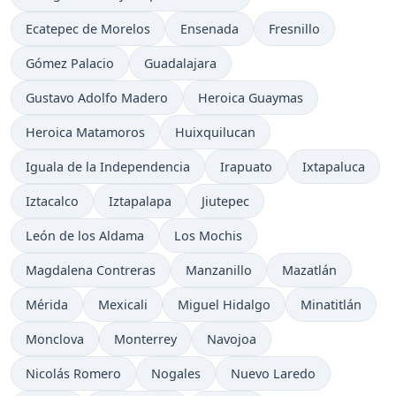
Ecatepec de Morelos
Ensenada
Fresnillo
Gómez Palacio
Guadalajara
Gustavo Adolfo Madero
Heroica Guaymas
Heroica Matamoros
Huixquilucan
Iguala de la Independencia
Irapuato
Ixtapaluca
Iztacalco
Iztapalapa
Jiutepec
León de los Aldama
Los Mochis
Magdalena Contreras
Manzanillo
Mazatlán
Mérida
Mexicali
Miguel Hidalgo
Minatitlán
Monclova
Monterrey
Navojoa
Nicolás Romero
Nogales
Nuevo Laredo