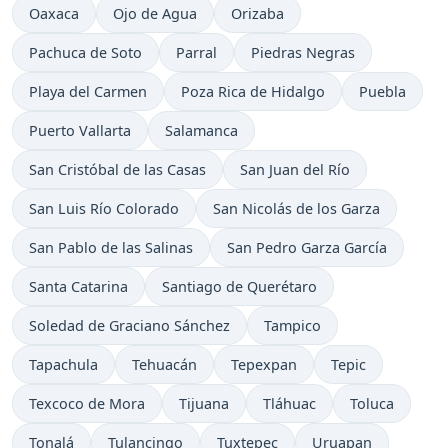
Oaxaca
Ojo de Agua
Orizaba
Pachuca de Soto
Parral
Piedras Negras
Playa del Carmen
Poza Rica de Hidalgo
Puebla
Puerto Vallarta
Salamanca
San Cristóbal de las Casas
San Juan del Río
San Luis Río Colorado
San Nicolás de los Garza
San Pablo de las Salinas
San Pedro Garza García
Santa Catarina
Santiago de Querétaro
Soledad de Graciano Sánchez
Tampico
Tapachula
Tehuacán
Tepexpan
Tepic
Texcoco de Mora
Tijuana
Tláhuac
Toluca
Tonalá
Tulancingo
Tuxtepec
Uruapan