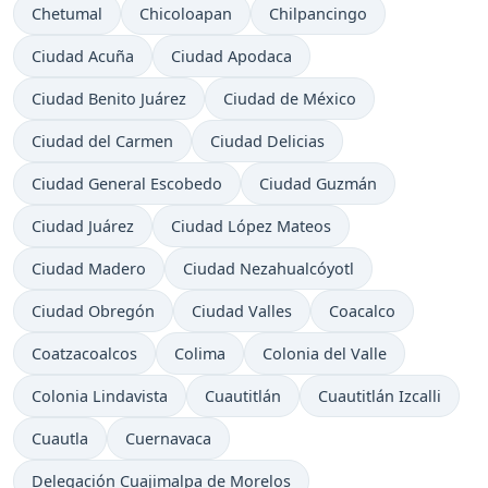
Chetumal
Chicoloapan
Chilpancingo
Ciudad Acuña
Ciudad Apodaca
Ciudad Benito Juárez
Ciudad de México
Ciudad del Carmen
Ciudad Delicias
Ciudad General Escobedo
Ciudad Guzmán
Ciudad Juárez
Ciudad López Mateos
Ciudad Madero
Ciudad Nezahualcóyotl
Ciudad Obregón
Ciudad Valles
Coacalco
Coatzacoalcos
Colima
Colonia del Valle
Colonia Lindavista
Cuautitlán
Cuautitlán Izcalli
Cuautla
Cuernavaca
Delegación Cuajimalpa de Morelos