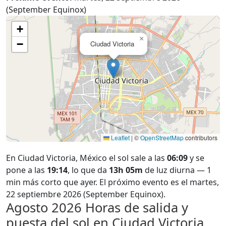
(September Equinox)
+
×
−
Ciudad Victoria
Leaflet
|
©
OpenStreetMap
contributors
En Ciudad Victoria, México el sol sale a las
06:09
y se
pone a las
19:14
, lo que da
13h 05m
de luz diurna — 1
min más corto que ayer. El próximo evento es el martes,
22 septiembre 2026 (September Equinox).
Agosto 2026
Horas de salida y
puesta del sol en Ciudad Victoria