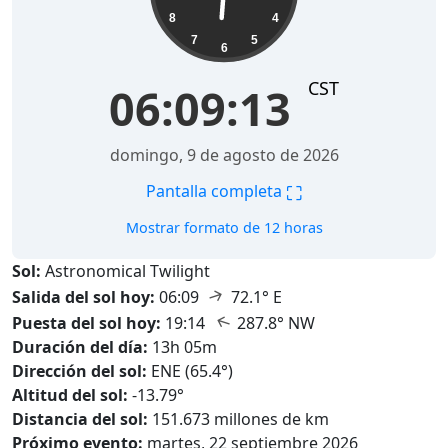
8
4
7
5
6
CST
06:09:15
domingo, 9 de agosto de 2026
⛶
Pantalla completa
Mostrar formato de 12 horas
Sol:
Astronomical Twilight
↑
Salida del sol hoy:
06:09
72.1° E
↑
Puesta del sol hoy:
19:14
287.8° NW
Duración del día:
13h 05m
Dirección del sol:
ENE (65.4°)
Altitud del sol:
-13.79°
Distancia del sol:
151.673 millones de km
Próximo evento:
martes, 22 septiembre 2026