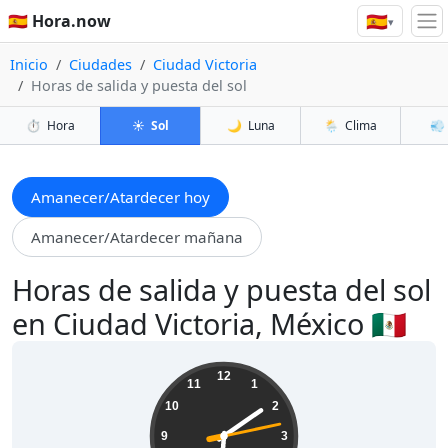
🇪🇸
🇪🇸 Hora.now
▾
Inicio
Ciudades
Ciudad Victoria
Horas de salida y puesta del sol
⏱️
Hora
☀️
Sol
🌙
Luna
🌦️
Clima
💨
Amanecer/Atardecer hoy
Amanecer/Atardecer mañana
Horas de salida y puesta del sol
en Ciudad Victoria, México 🇲🇽
06:09:15
12
11
1
10
2
9
3