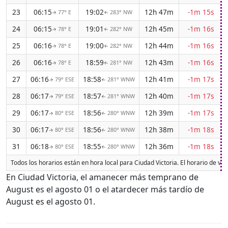
23
06:15
19:02
12h 47m
-1m 15s
77° E
283° NW
↑
↑
24
06:15
19:01
12h 45m
-1m 16s
78° E
282° NW
↑
↑
25
06:16
19:00
12h 44m
-1m 16s
78° E
282° NW
↑
↑
26
06:16
18:59
12h 43m
-1m 16s
78° E
281° NW
↑
↑
27
06:16
18:58
12h 41m
-1m 17s
79° ESE
281° WNW
↑
↑
28
06:17
18:57
12h 40m
-1m 17s
79° ESE
281° WNW
↑
↑
29
06:17
18:56
12h 39m
-1m 17s
80° ESE
280° WNW
↑
↑
30
06:17
18:56
12h 38m
-1m 18s
80° ESE
280° WNW
↑
↑
31
06:18
18:55
12h 36m
-1m 18s
80° ESE
280° WNW
↑
↑
Todos los horarios están en hora local para Ciudad Victoria. El horario de v
En Ciudad Victoria, el amanecer más temprano de
August es el agosto 01 o el atardecer más tardío de
August es el agosto 01.