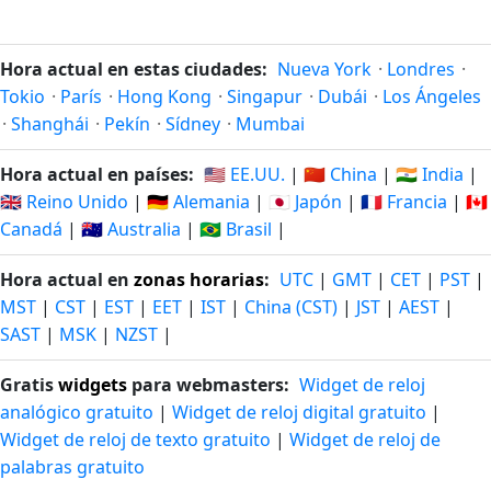
Hora actual en estas ciudades:
Nueva York
·
Londres
·
Tokio
·
París
·
Hong Kong
·
Singapur
·
Dubái
·
Los Ángeles
·
Shanghái
·
Pekín
·
Sídney
·
Mumbai
Hora actual en países:
🇺🇸 EE.UU.
|
🇨🇳 China
|
🇮🇳 India
|
🇬🇧 Reino Unido
|
🇩🇪 Alemania
|
🇯🇵 Japón
|
🇫🇷 Francia
|
🇨🇦
Canadá
|
🇦🇺 Australia
|
🇧🇷 Brasil
|
Hora actual en
zonas horarias
:
UTC
|
GMT
|
CET
|
PST
|
MST
|
CST
|
EST
|
EET
|
IST
|
China (CST)
|
JST
|
AEST
|
SAST
|
MSK
|
NZST
|
Gratis
widgets
para webmasters:
Widget de reloj
analógico gratuito
|
Widget de reloj digital gratuito
|
Widget de reloj de texto gratuito
|
Widget de reloj de
palabras gratuito