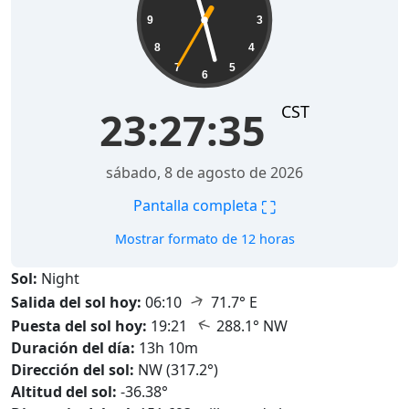
9
3
8
4
7
5
6
CST
23:27:37
sábado, 8 de agosto de 2026
⛶
Pantalla completa
Mostrar formato de 12 horas
Sol:
Night
↑
Salida del sol hoy:
06:10
71.7° E
↑
Puesta del sol hoy:
19:21
288.1° NW
Duración del día:
13h 10m
Dirección del sol:
NW (317.2°)
Altitud del sol:
-36.38°