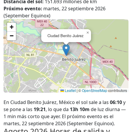
Distancia del sol:
151.693 millones de km
Próximo evento:
martes, 22 septiembre 2026
(September Equinox)
+
×
−
Ciudad Benito Juárez
Leaflet
|
©
OpenStreetMap
contributors
En Ciudad Benito Juárez, México el sol sale a las
06:10
y
se pone a las
19:21
, lo que da
13h 10m
de luz diurna —
1 min más corto que ayer. El próximo evento es el
martes, 22 septiembre 2026 (September Equinox).
Agosto 2026
Horas de salida y