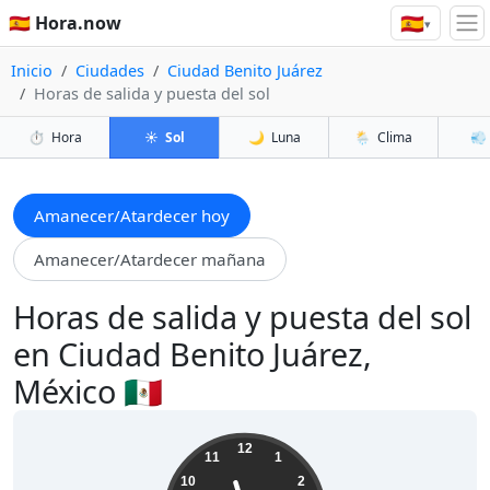
🇪🇸
🇪🇸 Hora.now
▾
Inicio
Ciudades
Ciudad Benito Juárez
Horas de salida y puesta del sol
⏱️
Hora
☀️
Sol
🌙
Luna
🌦️
Clima
💨
Amanecer/Atardecer hoy
Amanecer/Atardecer mañana
Horas de salida y puesta del sol
en Ciudad Benito Juárez,
México 🇲🇽
23:27:37
12
11
1
10
2