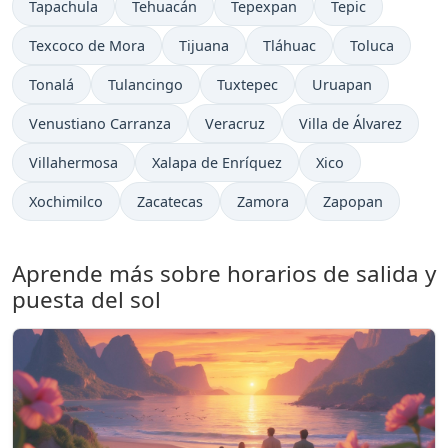
Tapachula
Tehuacán
Tepexpan
Tepic
Texcoco de Mora
Tijuana
Tláhuac
Toluca
Tonalá
Tulancingo
Tuxtepec
Uruapan
Venustiano Carranza
Veracruz
Villa de Álvarez
Villahermosa
Xalapa de Enríquez
Xico
Xochimilco
Zacatecas
Zamora
Zapopan
Aprende más sobre horarios de salida y
puesta del sol