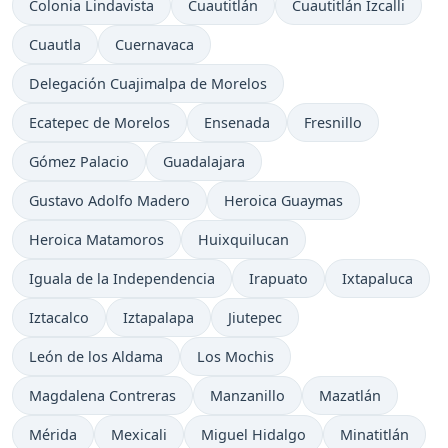
Colonia Lindavista
Cuautitlán
Cuautitlán Izcalli
Cuautla
Cuernavaca
Delegación Cuajimalpa de Morelos
Ecatepec de Morelos
Ensenada
Fresnillo
Gómez Palacio
Guadalajara
Gustavo Adolfo Madero
Heroica Guaymas
Heroica Matamoros
Huixquilucan
Iguala de la Independencia
Irapuato
Ixtapaluca
Iztacalco
Iztapalapa
Jiutepec
León de los Aldama
Los Mochis
Magdalena Contreras
Manzanillo
Mazatlán
Mérida
Mexicali
Miguel Hidalgo
Minatitlán