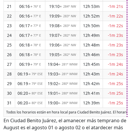
21
06:16
19:10
12h 53m
-1m 21s
76° E
284° NW
↑
↑
22
06:16
19:09
12h 52m
-1m 22s
77° E
283° NW
↑
↑
23
06:17
19:08
12h 50m
-1m 22s
77° E
283° NW
↑
↑
24
06:17
19:07
12h 49m
-1m 23s
77° E
282° NW
↑
↑
25
06:18
19:06
12h 48m
-1m 23s
78° E
282° NW
↑
↑
26
06:18
19:05
12h 46m
-1m 23s
78° E
282° NW
↑
↑
27
06:19
19:04
12h 45m
-1m 24s
79° E
281° WNW
↑
↑
28
06:19
19:03
12h 43m
-1m 24s
79° ESE
281° WNW
↑
↑
29
06:19
19:02
12h 42m
-1m 25s
79° ESE
280° WNW
↑
↑
30
06:20
19:01
12h 41m
-1m 25s
80° ESE
280° WNW
↑
↑
31
06:20
19:00
12h 39m
-1m 25s
80° ESE
280° WNW
↑
↑
Todos los horarios están en hora local para Ciudad Benito Juárez. El horario
En Ciudad Benito Juárez, el amanecer más temprano de
August es el agosto 01 o agosto 02 o el atardecer más