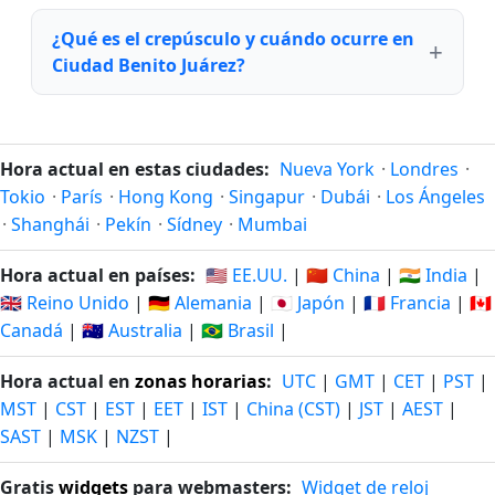
¿Qué es el crepúsculo y cuándo ocurre en
Ciudad Benito Juárez?
Hora actual en estas ciudades:
Nueva York
·
Londres
·
Tokio
·
París
·
Hong Kong
·
Singapur
·
Dubái
·
Los Ángeles
·
Shanghái
·
Pekín
·
Sídney
·
Mumbai
Hora actual en países:
🇺🇸 EE.UU.
|
🇨🇳 China
|
🇮🇳 India
|
🇬🇧 Reino Unido
|
🇩🇪 Alemania
|
🇯🇵 Japón
|
🇫🇷 Francia
|
🇨🇦
Canadá
|
🇦🇺 Australia
|
🇧🇷 Brasil
|
Hora actual en
zonas horarias
:
UTC
|
GMT
|
CET
|
PST
|
MST
|
CST
|
EST
|
EET
|
IST
|
China (CST)
|
JST
|
AEST
|
SAST
|
MSK
|
NZST
|
Gratis
widgets
para webmasters:
Widget de reloj