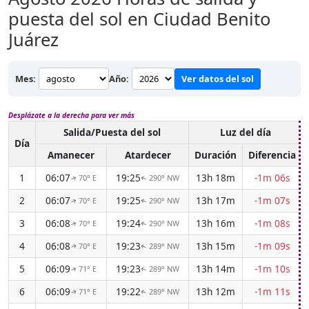
puesta del sol en Ciudad Benito
Juárez
Mes:
Año:
Ver datos del sol
Desplázate a la derecha para ver más
Salida/Puesta del sol
Luz del día
Día
Amanecer
Atardecer
Duración
Diferencia
1
06:07
19:25
13h 18m
-1m 06s
70° E
290° NW
↑
↑
2
06:07
19:25
13h 17m
-1m 07s
70° E
290° NW
↑
↑
3
06:08
19:24
13h 16m
-1m 08s
70° E
290° NW
↑
↑
4
06:08
19:23
13h 15m
-1m 09s
70° E
289° NW
↑
↑
5
06:09
19:23
13h 14m
-1m 10s
71° E
289° NW
↑
↑
6
06:09
19:22
13h 12m
-1m 11s
71° E
289° NW
↑
↑