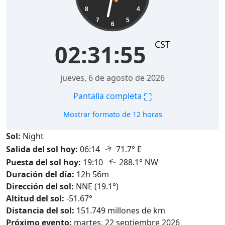
8
4
7
5
6
CST
02:31:57
jueves, 6 de agosto de 2026
⛶
Pantalla completa
Mostrar formato de 12 horas
Sol:
Night
↑
Salida del sol hoy:
06:14
71.7° E
↑
Puesta del sol hoy:
19:10
288.1° NW
Duración del día:
12h 56m
Dirección del sol:
NNE (19.1°)
Altitud del sol:
-51.67°
Distancia del sol:
151.749 millones de km
Próximo evento:
martes, 22 septiembre 2026