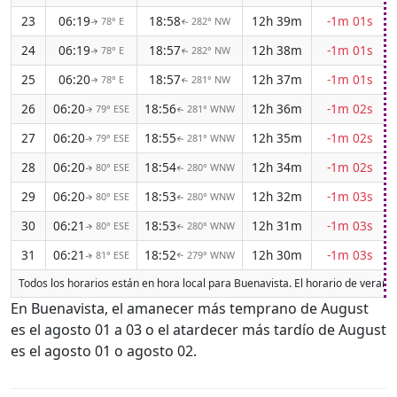
23
06:19
18:58
12h 39m
-1m 01s
78° E
282° NW
↑
↑
24
06:19
18:57
12h 38m
-1m 01s
78° E
282° NW
↑
↑
25
06:20
18:57
12h 37m
-1m 01s
78° E
281° NW
↑
↑
26
06:20
18:56
12h 36m
-1m 02s
79° ESE
281° WNW
↑
↑
27
06:20
18:55
12h 35m
-1m 02s
79° ESE
281° WNW
↑
↑
28
06:20
18:54
12h 34m
-1m 02s
80° ESE
280° WNW
↑
↑
29
06:20
18:53
12h 32m
-1m 03s
80° ESE
280° WNW
↑
↑
30
06:21
18:53
12h 31m
-1m 03s
80° ESE
280° WNW
↑
↑
31
06:21
18:52
12h 30m
-1m 03s
81° ESE
279° WNW
↑
↑
Todos los horarios están en hora local para Buenavista. El horario de veran
En Buenavista, el amanecer más temprano de August
es el agosto 01 a 03 o el atardecer más tardío de August
es el agosto 01 o agosto 02.