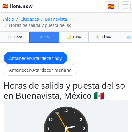
🇪🇸
🇪🇸 Hora.now
▾
Inicio
Ciudades
Buenavista
Horas de salida y puesta del sol
⏱️
Hora
☀️
Sol
🌙
Luna
🌦️
Clima
💨
Amanecer/Atardecer hoy
Amanecer/Atardecer mañana
Horas de salida y puesta del sol
en Buenavista, México 🇲🇽
02:31:57
12
11
1
10
2
9
3