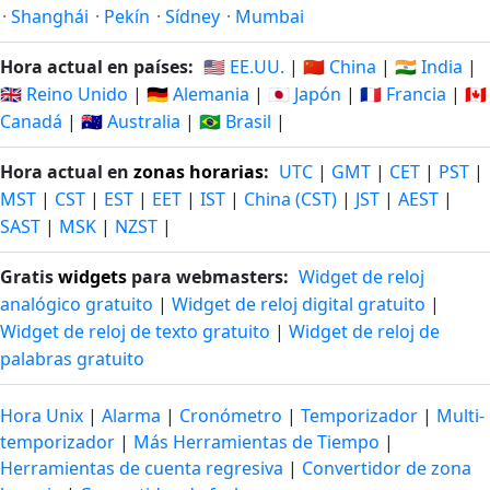
·
Shanghái
·
Pekín
·
Sídney
·
Mumbai
Hora actual en países:
🇺🇸 EE.UU.
|
🇨🇳 China
|
🇮🇳 India
|
🇬🇧 Reino Unido
|
🇩🇪 Alemania
|
🇯🇵 Japón
|
🇫🇷 Francia
|
🇨🇦
Canadá
|
🇦🇺 Australia
|
🇧🇷 Brasil
|
Hora actual en
zonas horarias
:
UTC
|
GMT
|
CET
|
PST
|
MST
|
CST
|
EST
|
EET
|
IST
|
China (CST)
|
JST
|
AEST
|
SAST
|
MSK
|
NZST
|
Gratis
widgets
para webmasters:
Widget de reloj
analógico gratuito
|
Widget de reloj digital gratuito
|
Widget de reloj de texto gratuito
|
Widget de reloj de
palabras gratuito
Hora Unix
|
Alarma
|
Cronómetro
|
Temporizador
|
Multi-
temporizador
|
Más Herramientas de Tiempo
|
Herramientas de cuenta regresiva
|
Convertidor de zona