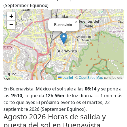
(September Equinox)
+
×
−
Buenavista
Leaflet
|
©
OpenStreetMap
contributors
En Buenavista, México el sol sale a las
06:14
y se pone a
las
19:10
, lo que da
12h 56m
de luz diurna — 1 min más
corto que ayer. El próximo evento es el martes, 22
septiembre 2026 (September Equinox).
Agosto 2026
Horas de salida y
puesta del sol en Buenavista