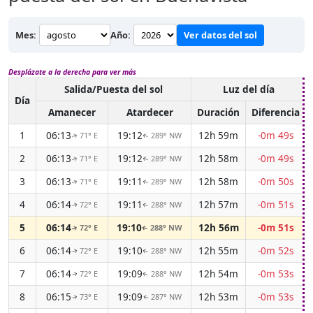
Mes:
Año:
Ver datos del sol
Desplázate a la derecha para ver más
Salida/Puesta del sol
Luz del día
Día
Amanecer
Atardecer
Duración
Diferencia
1
06:13
19:12
12h 59m
-0m 49s
71° E
289° NW
↑
↑
2
06:13
19:12
12h 58m
-0m 49s
71° E
289° NW
↑
↑
3
06:13
19:11
12h 58m
-0m 50s
71° E
289° NW
↑
↑
4
06:14
19:11
12h 57m
-0m 51s
72° E
288° NW
↑
↑
5
06:14
19:10
12h 56m
-0m 51s
72° E
288° NW
↑
↑
6
06:14
19:10
12h 55m
-0m 52s
72° E
288° NW
↑
↑
7
06:14
19:09
12h 54m
-0m 53s
72° E
288° NW
↑
↑
8
06:15
19:09
12h 53m
-0m 53s
73° E
287° NW
↑
↑