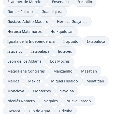
Ecatepec de Morelos
Ensenada
Fresnillo
Gómez Palacio
Guadalajara
Gustavo Adolfo Madero
Heroica Guaymas
Heroica Matamoros
Huixquilucan
Iguala de la Independencia
Irapuato
Ixtapaluca
Iztacalco
Iztapalapa
Jiutepec
León de los Aldama
Los Mochis
Magdalena Contreras
Manzanillo
Mazatlán
Mérida
Mexicali
Miguel Hidalgo
Minatitlán
Monclova
Monterrey
Navojoa
Nicolás Romero
Nogales
Nuevo Laredo
Oaxaca
Ojo de Agua
Orizaba