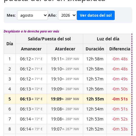
Mes:
Año:
Ver datos del sol
Desplázate a la derecha para ver más
Salida/Puesta del sol
Luz del día
Día
Amanecer
Atardecer
Duración
Diferencia
1
06:12
19:11
12h 58m
-0m 48s
71° E
289° NW
↑
↑
2
06:12
19:10
12h 58m
-0m 48s
71° E
289° NW
↑
↑
3
06:12
19:10
12h 57m
-0m 49s
71° E
289° NW
↑
↑
4
06:13
19:09
12h 56m
-0m 50s
72° E
288° NW
↑
↑
5
06:13
19:09
12h 55m
-0m 51s
72° E
288° NW
↑
↑
6
06:13
19:08
12h 54m
-0m 51s
72° E
288° NW
↑
↑
7
06:14
19:08
12h 53m
-0m 52s
72° E
288° NW
↑
↑
8
06:14
19:07
12h 52m
-0m 53s
73° E
287° NW
↑
↑