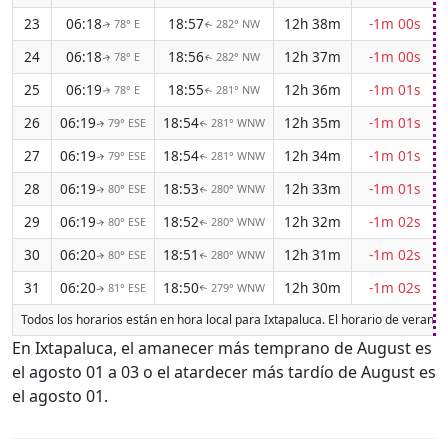
23
06:18
18:57
12h 38m
-1m 00s
78° E
282° NW
↑
↑
24
06:18
18:56
12h 37m
-1m 00s
78° E
282° NW
↑
↑
25
06:19
18:55
12h 36m
-1m 01s
78° E
281° NW
↑
↑
26
06:19
18:54
12h 35m
-1m 01s
79° ESE
281° WNW
↑
↑
27
06:19
18:54
12h 34m
-1m 01s
79° ESE
281° WNW
↑
↑
28
06:19
18:53
12h 33m
-1m 01s
80° ESE
280° WNW
↑
↑
29
06:19
18:52
12h 32m
-1m 02s
80° ESE
280° WNW
↑
↑
30
06:20
18:51
12h 31m
-1m 02s
80° ESE
280° WNW
↑
↑
31
06:20
18:50
12h 30m
-1m 02s
81° ESE
279° WNW
↑
↑
Todos los horarios están en hora local para Ixtapaluca. El horario de verano
En Ixtapaluca, el amanecer más temprano de August es
el agosto 01 a 03 o el atardecer más tardío de August es
el agosto 01.