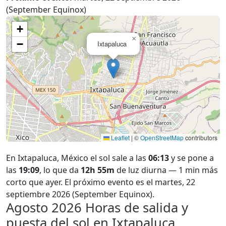
(September Equinox)
+
×
−
Ixtapaluca
Leaflet
|
©
OpenStreetMap
contributors
En Ixtapaluca, México el sol sale a las
06:13
y se pone a
las
19:09
, lo que da
12h 55m
de luz diurna — 1 min más
corto que ayer. El próximo evento es el martes, 22
septiembre 2026 (September Equinox).
Agosto 2026
Horas de salida y
puesta del sol en Ixtapaluca