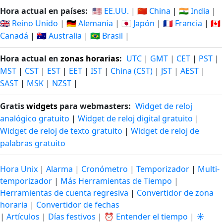
Hora actual en países:
🇺🇸 EE.UU.
|
🇨🇳 China
|
🇮🇳 India
|
🇬🇧 Reino Unido
|
🇩🇪 Alemania
|
🇯🇵 Japón
|
🇫🇷 Francia
|
🇨🇦
Canadá
|
🇦🇺 Australia
|
🇧🇷 Brasil
|
Hora actual en
zonas horarias
:
UTC
|
GMT
|
CET
|
PST
|
MST
|
CST
|
EST
|
EET
|
IST
|
China (CST)
|
JST
|
AEST
|
SAST
|
MSK
|
NZST
|
Gratis
widgets
para webmasters:
Widget de reloj
analógico gratuito
|
Widget de reloj digital gratuito
|
Widget de reloj de texto gratuito
|
Widget de reloj de
palabras gratuito
Hora Unix
|
Alarma
|
Cronómetro
|
Temporizador
|
Multi-
temporizador
|
Más Herramientas de Tiempo
|
Herramientas de cuenta regresiva
|
Convertidor de zona
horaria
|
Convertidor de fechas
|
Artículos
|
Días festivos
|
⏰ Entender el tiempo
|
☀️