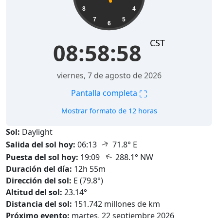
8
4
7
5
6
CST
08:59:00
viernes, 7 de agosto de 2026
⛶
Pantalla completa
Mostrar formato de 12 horas
Sol:
Daylight
↑
Salida del sol hoy:
06:13
71.8° E
↑
Puesta del sol hoy:
19:09
288.1° NW
Duración del día:
12h 55m
Dirección del sol:
E (79.8°)
Altitud del sol:
23.14°
Distancia del sol:
151.742 millones de km
Próximo evento:
martes, 22 septiembre 2026