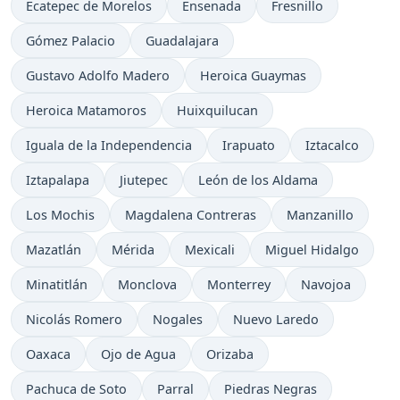
Ecatepec de Morelos
Ensenada
Fresnillo
Gómez Palacio
Guadalajara
Gustavo Adolfo Madero
Heroica Guaymas
Heroica Matamoros
Huixquilucan
Iguala de la Independencia
Irapuato
Iztacalco
Iztapalapa
Jiutepec
León de los Aldama
Los Mochis
Magdalena Contreras
Manzanillo
Mazatlán
Mérida
Mexicali
Miguel Hidalgo
Minatitlán
Monclova
Monterrey
Navojoa
Nicolás Romero
Nogales
Nuevo Laredo
Oaxaca
Ojo de Agua
Orizaba
Pachuca de Soto
Parral
Piedras Negras