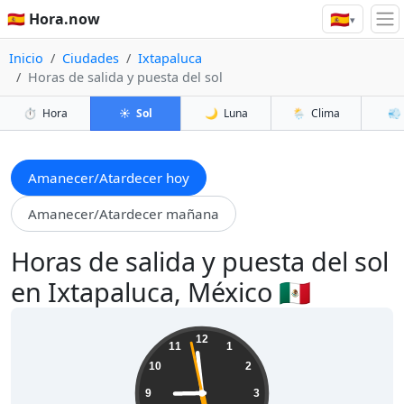
🇪🇸
🇪🇸 Hora.now
▾
Inicio
Ciudades
Ixtapaluca
Horas de salida y puesta del sol
⏱️
Hora
☀️
Sol
🌙
Luna
🌦️
Clima
💨
Amanecer/Atardecer hoy
Amanecer/Atardecer mañana
Horas de salida y puesta del sol
en Ixtapaluca, México 🇲🇽
08:59:00
12
11
1
10
2
9
3