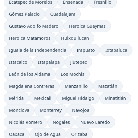
Ecatepec de Morelos
Ensenada
Fresnillo
Gómez Palacio
Guadalajara
Gustavo Adolfo Madero
Heroica Guaymas
Heroica Matamoros
Huixquilucan
Iguala de la Independencia
Irapuato
Ixtapaluca
Iztacalco
Iztapalapa
Jiutepec
León de los Aldama
Los Mochis
Magdalena Contreras
Manzanillo
Mazatlán
Mérida
Mexicali
Miguel Hidalgo
Minatitlán
Monclova
Monterrey
Navojoa
Nicolás Romero
Nogales
Nuevo Laredo
Oaxaca
Ojo de Agua
Orizaba