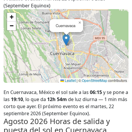
(September Equinox)
+
×
−
Cuernavaca
Leaflet
|
©
OpenStreetMap
contributors
En Cuernavaca, México el sol sale a las
06:15
y se pone a
las
19:10
, lo que da
12h 54m
de luz diurna — 1 min más
corto que ayer. El próximo evento es el martes, 22
septiembre 2026 (September Equinox).
Agosto 2026
Horas de salida y
puesta del sol en Cuernavaca