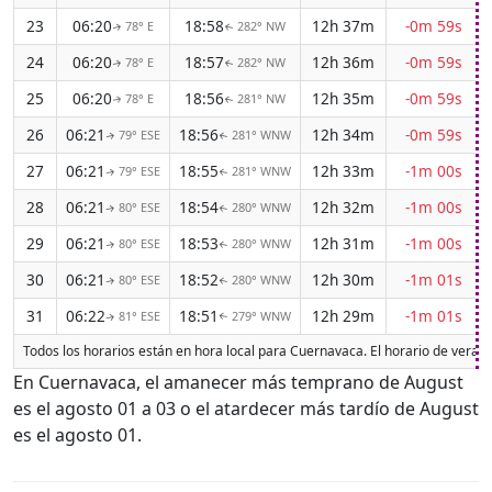
23
06:20
18:58
12h 37m
-0m 59s
78° E
282° NW
↑
↑
24
06:20
18:57
12h 36m
-0m 59s
78° E
282° NW
↑
↑
25
06:20
18:56
12h 35m
-0m 59s
78° E
281° NW
↑
↑
26
06:21
18:56
12h 34m
-0m 59s
79° ESE
281° WNW
↑
↑
27
06:21
18:55
12h 33m
-1m 00s
79° ESE
281° WNW
↑
↑
28
06:21
18:54
12h 32m
-1m 00s
80° ESE
280° WNW
↑
↑
29
06:21
18:53
12h 31m
-1m 00s
80° ESE
280° WNW
↑
↑
30
06:21
18:52
12h 30m
-1m 01s
80° ESE
280° WNW
↑
↑
31
06:22
18:51
12h 29m
-1m 01s
81° ESE
279° WNW
↑
↑
Todos los horarios están en hora local para Cuernavaca. El horario de veran
En Cuernavaca, el amanecer más temprano de August
es el agosto 01 a 03 o el atardecer más tardío de August
es el agosto 01.