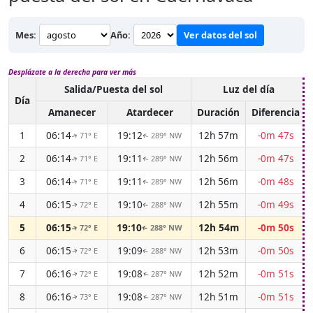
Mes:
Año:
Ver datos del sol
Desplázate a la derecha para ver más
Salida/Puesta del sol
Luz del día
Día
Amanecer
Atardecer
Duración
Diferencia
1
06:14
19:12
12h 57m
-0m 47s
71° E
289° NW
↑
↑
2
06:14
19:11
12h 56m
-0m 47s
71° E
289° NW
↑
↑
3
06:14
19:11
12h 56m
-0m 48s
71° E
289° NW
↑
↑
4
06:15
19:10
12h 55m
-0m 49s
72° E
288° NW
↑
↑
5
06:15
19:10
12h 54m
-0m 50s
72° E
288° NW
↑
↑
6
06:15
19:09
12h 53m
-0m 50s
72° E
288° NW
↑
↑
7
06:16
19:08
12h 52m
-0m 51s
72° E
287° NW
↑
↑
8
06:16
19:08
12h 51m
-0m 51s
73° E
287° NW
↑
↑