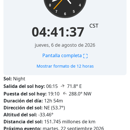
8
4
7
5
6
CST
04:41:39
jueves, 6 de agosto de 2026
⛶
Pantalla completa
Mostrar formato de 12 horas
Sol:
Night
↑
Salida del sol hoy:
06:15
71.8° E
↑
Puesta del sol hoy:
19:10
288.0° NW
Duración del día:
12h 54m
Dirección del sol:
NE (53.7°)
Altitud del sol:
-33.46°
Distancia del sol:
151.745 millones de km
Próximo evento:
martes, 22 septiembre 2026