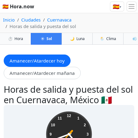
🇪🇸
🇪🇸 Hora.now
▾
Inicio
Ciudades
Cuernavaca
Horas de salida y puesta del sol
⏱️
Hora
☀️
Sol
🌙
Luna
🌦️
Clima
💨
Amanecer/Atardecer hoy
Amanecer/Atardecer mañana
Horas de salida y puesta del sol
en Cuernavaca, México 🇲🇽
04:41:39
12
11
1
10
2
9
3