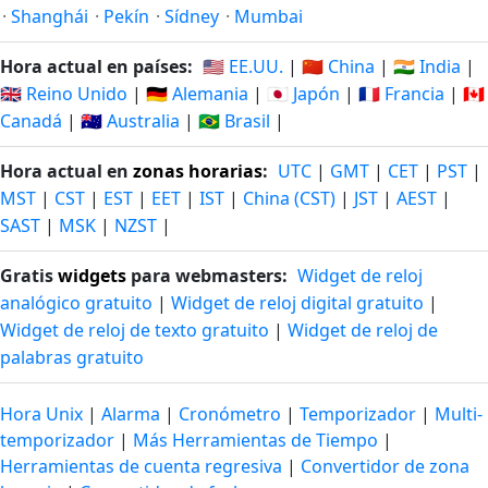
·
Shanghái
·
Pekín
·
Sídney
·
Mumbai
Hora actual en países:
🇺🇸 EE.UU.
|
🇨🇳 China
|
🇮🇳 India
|
🇬🇧 Reino Unido
|
🇩🇪 Alemania
|
🇯🇵 Japón
|
🇫🇷 Francia
|
🇨🇦
Canadá
|
🇦🇺 Australia
|
🇧🇷 Brasil
|
Hora actual en
zonas horarias
:
UTC
|
GMT
|
CET
|
PST
|
MST
|
CST
|
EST
|
EET
|
IST
|
China (CST)
|
JST
|
AEST
|
SAST
|
MSK
|
NZST
|
Gratis
widgets
para webmasters:
Widget de reloj
analógico gratuito
|
Widget de reloj digital gratuito
|
Widget de reloj de texto gratuito
|
Widget de reloj de
palabras gratuito
Hora Unix
|
Alarma
|
Cronómetro
|
Temporizador
|
Multi-
temporizador
|
Más Herramientas de Tiempo
|
Herramientas de cuenta regresiva
|
Convertidor de zona