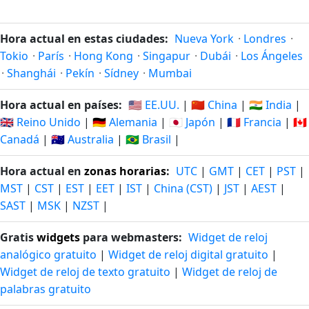
Hora actual en estas ciudades:
Nueva York
·
Londres
·
Tokio
·
París
·
Hong Kong
·
Singapur
·
Dubái
·
Los Ángeles
·
Shanghái
·
Pekín
·
Sídney
·
Mumbai
Hora actual en países:
🇺🇸 EE.UU.
|
🇨🇳 China
|
🇮🇳 India
|
🇬🇧 Reino Unido
|
🇩🇪 Alemania
|
🇯🇵 Japón
|
🇫🇷 Francia
|
🇨🇦
Canadá
|
🇦🇺 Australia
|
🇧🇷 Brasil
|
Hora actual en
zonas horarias
:
UTC
|
GMT
|
CET
|
PST
|
MST
|
CST
|
EST
|
EET
|
IST
|
China (CST)
|
JST
|
AEST
|
SAST
|
MSK
|
NZST
|
Gratis
widgets
para webmasters:
Widget de reloj
analógico gratuito
|
Widget de reloj digital gratuito
|
Widget de reloj de texto gratuito
|
Widget de reloj de
palabras gratuito