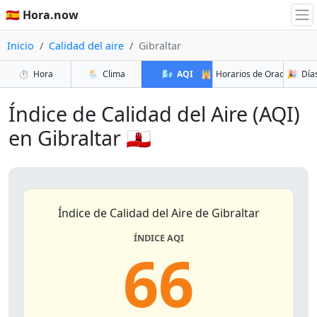
🇪🇸 Hora.now
Inicio
Calidad del aire
Gibraltar
⏱️
Hora
🌦️
Clima
🌬️
AQI
🕌
Horarios de Oración
🎉
Días
Índice de Calidad del Aire (AQI)
en Gibraltar 🇬🇮
Índice de Calidad del Aire de Gibraltar
ÍNDICE AQI
66