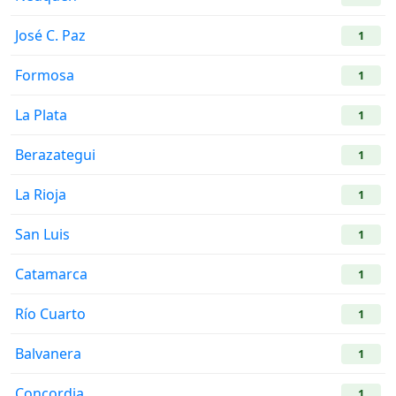
José C. Paz
1
Formosa
1
La Plata
1
Berazategui
1
La Rioja
1
San Luis
1
Catamarca
1
Río Cuarto
1
Balvanera
1
Concordia
1