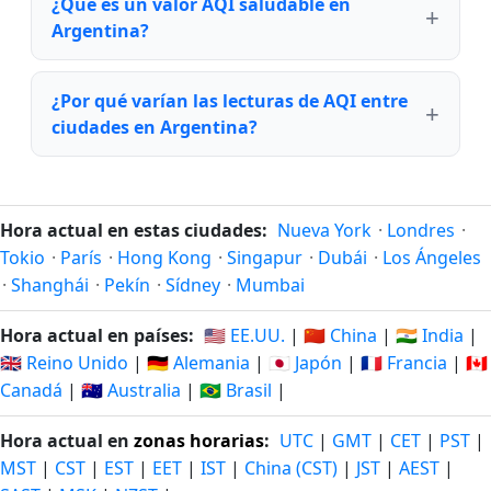
¿Qué es un valor AQI saludable en
Argentina?
¿Por qué varían las lecturas de AQI entre
ciudades en Argentina?
Hora actual en estas ciudades:
Nueva York
·
Londres
·
Tokio
·
París
·
Hong Kong
·
Singapur
·
Dubái
·
Los Ángeles
·
Shanghái
·
Pekín
·
Sídney
·
Mumbai
Hora actual en países:
🇺🇸 EE.UU.
|
🇨🇳 China
|
🇮🇳 India
|
🇬🇧 Reino Unido
|
🇩🇪 Alemania
|
🇯🇵 Japón
|
🇫🇷 Francia
|
🇨🇦
Canadá
|
🇦🇺 Australia
|
🇧🇷 Brasil
|
Hora actual en
zonas horarias
:
UTC
|
GMT
|
CET
|
PST
|
MST
|
CST
|
EST
|
EET
|
IST
|
China (CST)
|
JST
|
AEST
|