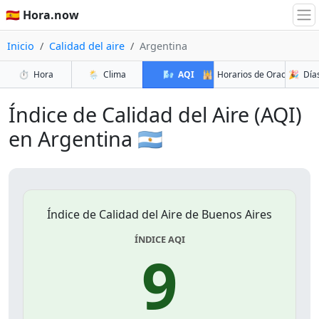
🇪🇸 Hora.now
Inicio
Calidad del aire
Argentina
⏱️
Hora
🌦️
Clima
🌬️
AQI
🕌
Horarios de Oración
🎉
Días
Índice de Calidad del Aire (AQI)
en Argentina 🇦🇷
Índice de Calidad del Aire de Buenos Aires
ÍNDICE AQI
9