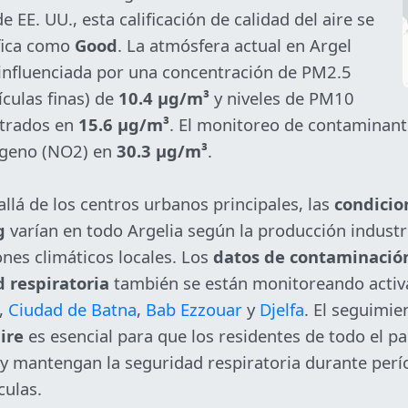
e EE. UU., esta calificación de calidad del aire se
ifica como
Good
. La atmósfera actual en Argel
 influenciada por una concentración de PM2.5
ículas finas) de
10.4 µg/m³
y niveles de PM10
strados en
15.6 µg/m³
. El monitoreo de contaminan
ógeno (NO2) en
30.3 µg/m³
.
llá de los centros urbanos principales, las
condicio
g
varían en todo Argelia según la producción industria
nes climáticos locales. Los
datos de contaminació
d respiratoria
también se están monitoreando acti
,
Ciudad de Batna
,
Bab Ezzouar
y
Djelfa
. El seguimie
ire
es esencial para que los residentes de todo el paí
e y mantengan la seguridad respiratoria durante per
culas.