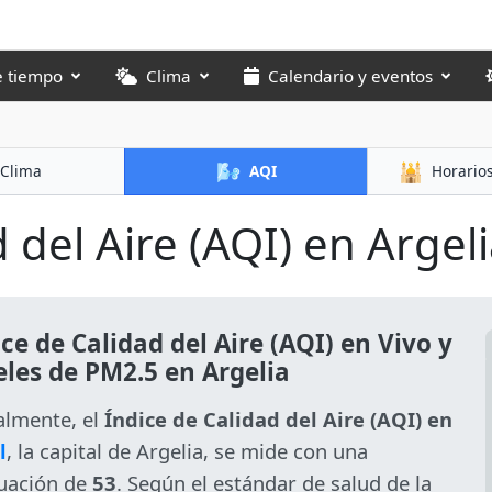
e tiempo
Clima
Calendario y eventos
🌬️
🕌
Clima
AQI
Horario
 del Aire (AQI) en Argelia
ce de Calidad del Aire (AQI) en Vivo y
eles de PM2.5 en Argelia
almente, el
Índice de Calidad del Aire (AQI) en
l
, la capital de Argelia, se mide con una
uación de
53
. Según el estándar de salud de la