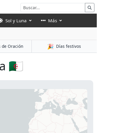
Sol y Luna
Más
🎉
s de Oración
Días festivos
 🇩🇿