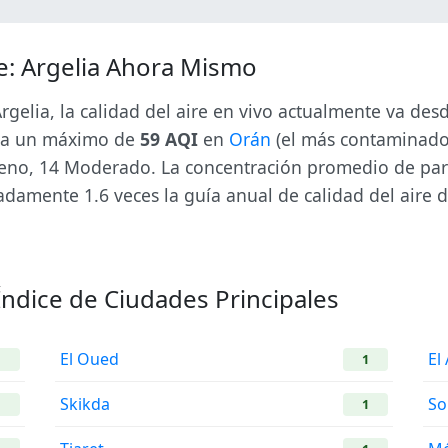
e: Argelia Ahora Mismo
rgelia, la calidad del aire en vivo actualmente va d
sta un máximo de
59 AQI
en
Orán
(el más contaminado)
ueno, 14 Moderado. La concentración promedio de part
amente 1.6 veces la guía anual de calidad del aire d
 Índice de Ciudades Principales
El Oued
El
1
1
Skikda
So
1
1