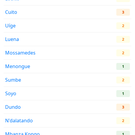
Cuito
3
Uíge
2
Luena
2
Mossamedes
2
Menongue
1
Sumbe
2
Soyo
1
Dundo
3
N'dalatando
2
Mbanza Kongo
1