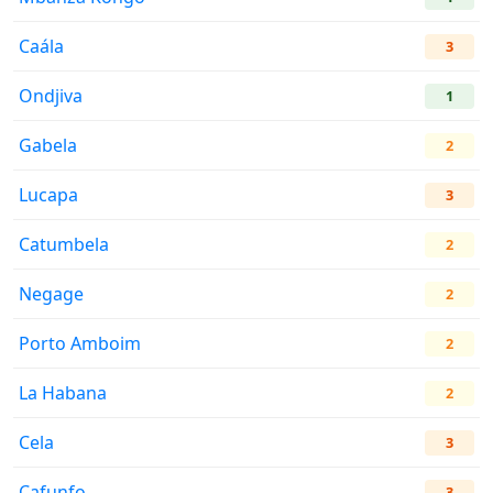
Caála
3
Ondjiva
1
Gabela
2
Lucapa
3
Catumbela
2
Negage
2
Porto Amboim
2
La Habana
2
Cela
3
Cafunfo
3