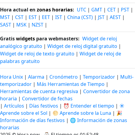
Hora actual en
zonas horarias
:
UTC
|
GMT
|
CET
|
PST
|
MST
|
CST
|
EST
|
EET
|
IST
|
China (CST)
|
JST
|
AEST
|
SAST
|
MSK
|
NZST
|
Gratis
widgets
para webmasters:
Widget de reloj
analógico gratuito
|
Widget de reloj digital gratuito
|
Widget de reloj de texto gratuito
|
Widget de reloj de
palabras gratuito
Hora Unix
|
Alarma
|
Cronómetro
|
Temporizador
|
Multi-
temporizador
|
Más Herramientas de Tiempo
|
Herramientas de cuenta regresiva
|
Convertidor de zona
horaria
|
Convertidor de fechas
|
Artículos
|
Días festivos
|
⏰ Entender el tiempo
|
☀️
Aprende sobre el Sol
|
🌕 Aprende sobre la Luna
|
🎉
Información de días festivos
|
🌐 Información de zonas
horarias
2025 © Hora.now - ⌚
El tiempo es 01:52:48