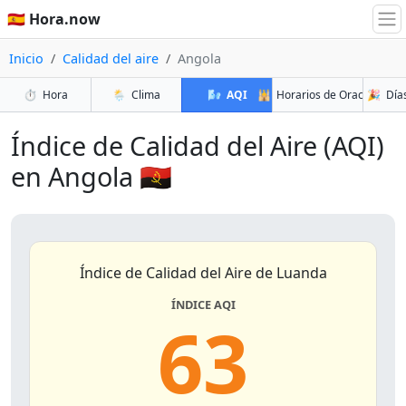
🇪🇸 Hora.now
Inicio
Calidad del aire
Angola
⏱️
Hora
🌦️
Clima
🌬️
AQI
🕌
Horarios de Oración
🎉
Días
Índice de Calidad del Aire (AQI)
en Angola 🇦🇴
Índice de Calidad del Aire de Luanda
ÍNDICE AQI
63