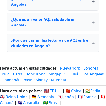
Angola?
¿Qué es un valor AQI saludable en
Angola?
¿Por qué varían las lecturas de AQI entre
ciudades en Angola?
Hora actual en estas ciudades:
Nueva York
·
Londres
·
Tokio
·
París
·
Hong Kong
·
Singapur
·
Dubái
·
Los Ángeles
·
Shanghái
·
Pekín
·
Sídney
·
Mumbai
Hora actual en países:
🇺🇸 EE.UU.
|
🇨🇳 China
|
🇮🇳 India
|
🇬🇧 Reino Unido
|
🇩🇪 Alemania
|
🇯🇵 Japón
|
🇫🇷 Francia
|
🇨🇦
Canadá
|
🇦🇺 Australia
|
🇧🇷 Brasil
|