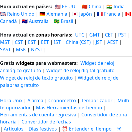
Hora actual en países:
🇺🇸 EE.UU.
|
🇨🇳 China
|
🇮🇳 India
|
🇬🇧 Reino Unido
|
🇩🇪 Alemania
|
🇯🇵 Japón
|
🇫🇷 Francia
|
🇨🇦
Canadá
|
🇦🇺 Australia
|
🇧🇷 Brasil
|
Hora actual en
zonas horarias
:
UTC
|
GMT
|
CET
|
PST
|
MST
|
CST
|
EST
|
EET
|
IST
|
China (CST)
|
JST
|
AEST
|
SAST
|
MSK
|
NZST
|
Gratis
widgets
para webmasters:
Widget de reloj
analógico gratuito
|
Widget de reloj digital gratuito
|
Widget de reloj de texto gratuito
|
Widget de reloj de
palabras gratuito
Hora Unix
|
Alarma
|
Cronómetro
|
Temporizador
|
Multi-
temporizador
|
Más Herramientas de Tiempo
|
Herramientas de cuenta regresiva
|
Convertidor de zona
horaria
|
Convertidor de fechas
|
Artículos
|
Días festivos
|
⏰ Entender el tiempo
|
☀️