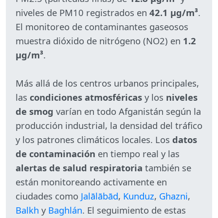
niveles de PM10 registrados en
42.1 µg/m³
.
El monitoreo de contaminantes gaseosos
muestra dióxido de nitrógeno (NO2) en
1.2
µg/m³
.
Más allá de los centros urbanos principales,
las
condiciones atmosféricas
y los
niveles
de smog
varían en todo Afganistán según la
producción industrial, la densidad del tráfico
y los patrones climáticos locales. Los
datos
de contaminación
en tiempo real y las
alertas de salud respiratoria
también se
están monitoreando activamente en
ciudades como
Jalālābād
,
Kunduz
,
Ghazni
,
Balkh
y
Baghlán
. El seguimiento de estas