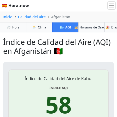
🇪🇸 Hora.now
Inicio
Calidad del aire
Afganistán
⏱️
Hora
🌦️
Clima
🌬️
AQI
🕌
Horarios de Oración
🎉
Días
Índice de Calidad del Aire (AQI)
en Afganistán 🇦🇫
Índice de Calidad del Aire de Kabul
ÍNDICE AQI
58