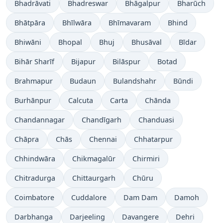
Bhadrāvati
Bhadreswar
Bhāgalpur
Bharūch
Bhātpāra
Bhīlwāra
Bhīmavaram
Bhind
Bhiwāni
Bhopal
Bhuj
Bhusāval
Bīdar
Bihār Sharīf
Bijapur
Bilāspur
Botad
Brahmapur
Budaun
Bulandshahr
Būndi
Burhānpur
Calcuta
Carta
Chānda
Chandannagar
Chandīgarh
Chanduasi
Chāpra
Chās
Chennai
Chhatarpur
Chhindwāra
Chikmagalūr
Chirmiri
Chitradurga
Chittaurgarh
Chūru
Coimbatore
Cuddalore
Dam Dam
Damoh
Darbhanga
Darjeeling
Davangere
Dehri