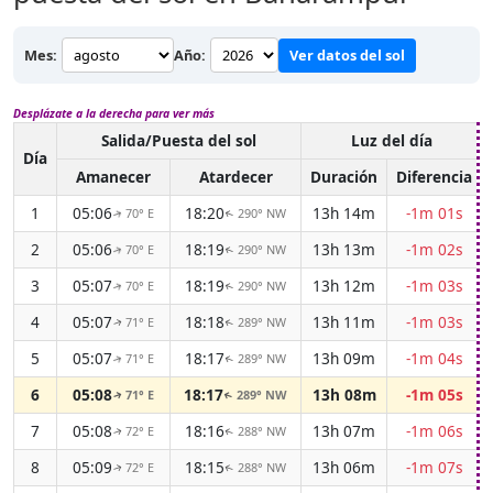
Mes:
Año:
Ver datos del sol
Desplázate a la derecha para ver más
Salida/Puesta del sol
Luz del día
Día
Amanecer
Atardecer
Duración
Diferencia
1
05:06
18:20
13h 14m
-1m 01s
70° E
290° NW
↑
↑
2
05:06
18:19
13h 13m
-1m 02s
70° E
290° NW
↑
↑
3
05:07
18:19
13h 12m
-1m 03s
70° E
290° NW
↑
↑
4
05:07
18:18
13h 11m
-1m 03s
71° E
289° NW
↑
↑
5
05:07
18:17
13h 09m
-1m 04s
71° E
289° NW
↑
↑
6
05:08
18:17
13h 08m
-1m 05s
71° E
289° NW
↑
↑
7
05:08
18:16
13h 07m
-1m 06s
72° E
288° NW
↑
↑
8
05:09
18:15
13h 06m
-1m 07s
72° E
288° NW
↑
↑