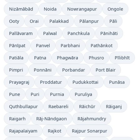
Nizāmābād
Noida
Nowrangapur
Ongole
Ooty
Orai
Palakkad
Pālanpur
Pāli
Pallāvaram
Palwal
Panchkula
Pānihāti
Pānīpat
Panvel
Parbhani
Pathānkot
Patiāla
Patna
Phagwāra
Phusro
Pīlibhīt
Pimpri
Ponnāni
Porbandar
Port Blair
Prayagraj
Proddatur
Pudukkottai
Punāsa
Pune
Puri
Purnia
Puruliya
Quthbullapur
Raebareli
Rāichūr
Rāiganj
Raigarh
Rāj-Nāndgaon
Rājahmundry
Rajapalaiyam
Rajkot
Rajpur Sonarpur