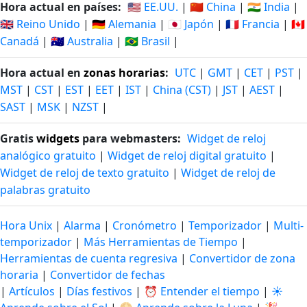
Hora actual en países:
🇺🇸 EE.UU.
|
🇨🇳 China
|
🇮🇳 India
|
🇬🇧 Reino Unido
|
🇩🇪 Alemania
|
🇯🇵 Japón
|
🇫🇷 Francia
|
🇨🇦
Canadá
|
🇦🇺 Australia
|
🇧🇷 Brasil
|
Hora actual en
zonas horarias
:
UTC
|
GMT
|
CET
|
PST
|
MST
|
CST
|
EST
|
EET
|
IST
|
China (CST)
|
JST
|
AEST
|
SAST
|
MSK
|
NZST
|
Gratis
widgets
para webmasters:
Widget de reloj
analógico gratuito
|
Widget de reloj digital gratuito
|
Widget de reloj de texto gratuito
|
Widget de reloj de
palabras gratuito
Hora Unix
|
Alarma
|
Cronómetro
|
Temporizador
|
Multi-
temporizador
|
Más Herramientas de Tiempo
|
Herramientas de cuenta regresiva
|
Convertidor de zona
horaria
|
Convertidor de fechas
|
Artículos
|
Días festivos
|
⏰ Entender el tiempo
|
☀️