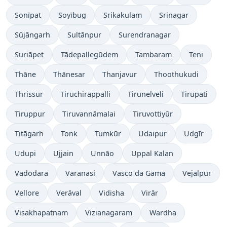
Sonīpat
Soyībug
Srikakulam
Srinagar
Sūjāngarh
Sultānpur
Surendranagar
Suriāpet
Tādepallegūdem
Tambaram
Teni
Thāne
Thānesar
Thanjavur
Thoothukudi
Thrissur
Tiruchirappalli
Tirunelveli
Tirupati
Tiruppur
Tiruvannāmalai
Tiruvottiyūr
Titāgarh
Tonk
Tumkūr
Udaipur
Udgīr
Udupi
Ujjain
Unnāo
Uppal Kalan
Vadodara
Varanasi
Vasco da Gama
Vejalpur
Vellore
Verāval
Vidisha
Virār
Visakhapatnam
Vizianagaram
Wardha