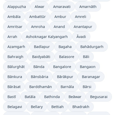
Alappuzha
Alwar
Amaravati
Amarnāth
Ambāla
Ambattūr
Ambur
Amreli
Amritsar
Amroha
Anand
Anantapur
Arrah
Ashoknagar Kalyangarh
Āvadi
Azamgarh
Badlapur
Bagaha
Bahādurgarh
Bahraigh
Baidyabāti
Balasore
Bāli
Bālurghāt
Bānda
Bangalore
Bangaon
Bānkura
Bānsbāria
Bārākpur
Baranagar
Bārāsat
Barddhamān
Barnāla
Bārsi
Bastī
Batāla
Bathinda
Beāwar
Begusarai
Belagavi
Bellary
Bettiah
Bhadrakh