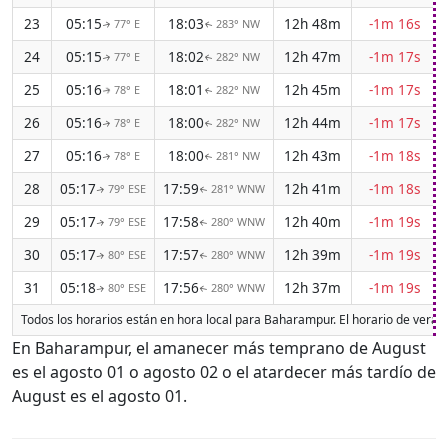
23
05:15
18:03
12h 48m
-1m 16s
77° E
283° NW
↑
↑
24
05:15
18:02
12h 47m
-1m 17s
77° E
282° NW
↑
↑
25
05:16
18:01
12h 45m
-1m 17s
78° E
282° NW
↑
↑
26
05:16
18:00
12h 44m
-1m 17s
78° E
282° NW
↑
↑
27
05:16
18:00
12h 43m
-1m 18s
78° E
281° NW
↑
↑
28
05:17
17:59
12h 41m
-1m 18s
79° ESE
281° WNW
↑
↑
29
05:17
17:58
12h 40m
-1m 19s
79° ESE
280° WNW
↑
↑
30
05:17
17:57
12h 39m
-1m 19s
80° ESE
280° WNW
↑
↑
31
05:18
17:56
12h 37m
-1m 19s
80° ESE
280° WNW
↑
↑
Todos los horarios están en hora local para Baharampur. El horario de veran
En Baharampur, el amanecer más temprano de August
es el agosto 01 o agosto 02 o el atardecer más tardío de
August es el agosto 01.