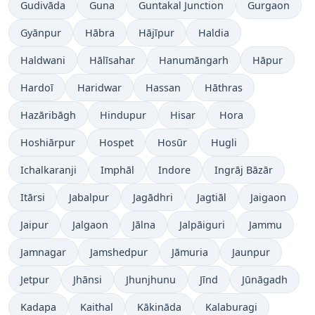
Gudivāda
Guna
Guntakal Junction
Gurgaon
Gyānpur
Hābra
Hājīpur
Haldia
Haldwani
Hālīsahar
Hanumāngarh
Hāpur
Hardoī
Haridwar
Hassan
Hāthras
Hazāribāgh
Hindupur
Hisar
Hora
Hoshiārpur
Hospet
Hosūr
Hugli
Ichalkaranji
Imphāl
Indore
Ingrāj Bāzār
Itārsi
Jabalpur
Jagādhri
Jagtiāl
Jaigaon
Jaipur
Jalgaon
Jālna
Jalpāiguri
Jammu
Jamnagar
Jamshedpur
Jāmuria
Jaunpur
Jetpur
Jhānsi
Jhunjhunu
Jīnd
Jūnāgadh
Kadapa
Kaithal
Kākināda
Kalaburagi