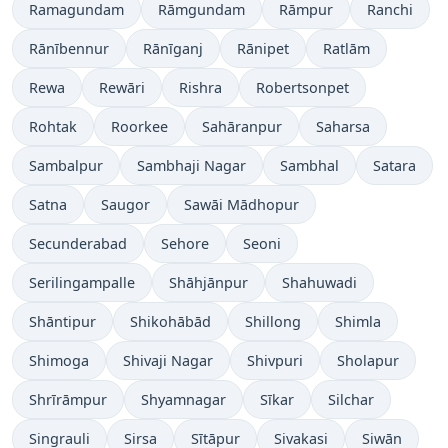
Ramagundam
Rāmgundam
Rāmpur
Ranchi
Rānībennur
Rānīganj
Rānipet
Ratlām
Rewa
Rewāri
Rishra
Robertsonpet
Rohtak
Roorkee
Sahāranpur
Saharsa
Sambalpur
Sambhaji Nagar
Sambhal
Satara
Satna
Saugor
Sawāi Mādhopur
Secunderabad
Sehore
Seoni
Serilingampalle
Shāhjānpur
Shahuwadi
Shāntipur
Shikohābād
Shillong
Shimla
Shimoga
Shivaji Nagar
Shivpuri
Sholapur
Shrīrāmpur
Shyamnagar
Sīkar
Silchar
Singrauli
Sirsa
Sītāpur
Sivakasi
Siwān