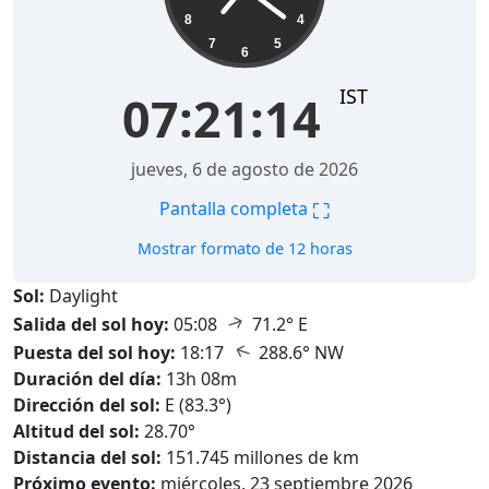
8
4
7
5
6
IST
07:21:16
jueves, 6 de agosto de 2026
⛶
Pantalla completa
Mostrar formato de 12 horas
Sol:
Daylight
↑
Salida del sol hoy:
05:08
71.2° E
↑
Puesta del sol hoy:
18:17
288.6° NW
Duración del día:
13h 08m
Dirección del sol:
E (83.3°)
Altitud del sol:
28.70°
Distancia del sol:
151.745 millones de km
Próximo evento:
miércoles, 23 septiembre 2026