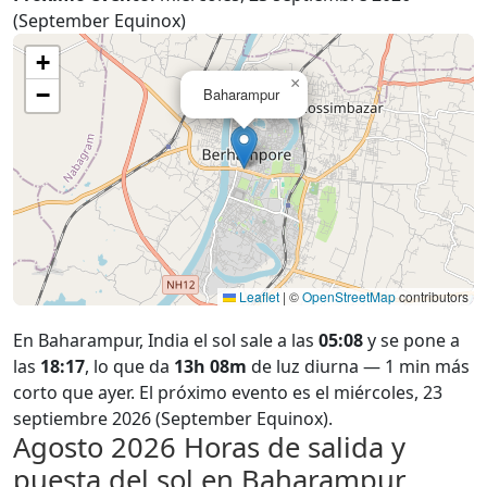
(September Equinox)
+
×
−
Baharampur
Leaflet
|
©
OpenStreetMap
contributors
En Baharampur, India el sol sale a las
05:08
y se pone a
las
18:17
, lo que da
13h 08m
de luz diurna — 1 min más
corto que ayer. El próximo evento es el miércoles, 23
septiembre 2026 (September Equinox).
Agosto 2026
Horas de salida y
puesta del sol en Baharampur