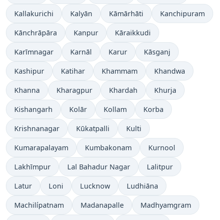
Kallakurichi
Kalyān
Kāmārhāti
Kanchipuram
Kānchrāpāra
Kanpur
Kāraikkudi
Karīmnagar
Karnāl
Karur
Kāsganj
Kashipur
Katihar
Khammam
Khandwa
Khanna
Kharagpur
Khardah
Khurja
Kishangarh
Kolār
Kollam
Korba
Krishnanagar
Kūkatpalli
Kulti
Kumarapalayam
Kumbakonam
Kurnool
Lakhīmpur
Lal Bahadur Nagar
Lalitpur
Latur
Loni
Lucknow
Ludhiāna
Machilípatnam
Madanapalle
Madhyamgram