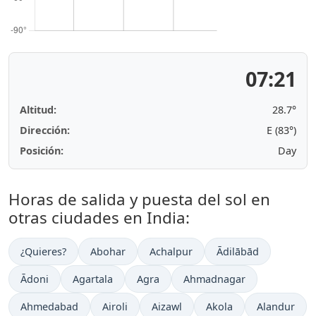
07:21
Altitud:
28.7°
Dirección:
E (83°)
Posición:
Day
Horas de salida y puesta del sol en
otras ciudades en India:
¿Quieres?
Abohar
Achalpur
Ādilābād
Ādoni
Agartala
Agra
Ahmadnagar
Ahmedabad
Airoli
Aizawl
Akola
Alandur