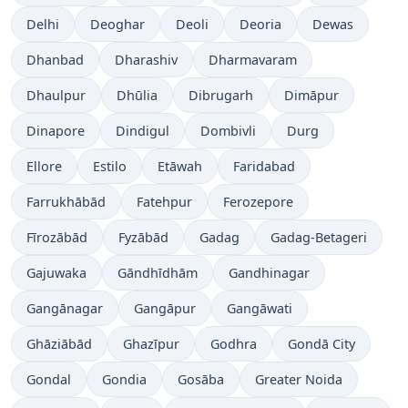
Delhi
Deoghar
Deoli
Deoria
Dewas
Dhanbad
Dharashiv
Dharmavaram
Dhaulpur
Dhūlia
Dibrugarh
Dimāpur
Dinapore
Dindigul
Dombivli
Durg
Ellore
Estilo
Etāwah
Faridabad
Farrukhābād
Fatehpur
Ferozepore
Fīrozābād
Fyzābād
Gadag
Gadag-Betageri
Gajuwaka
Gāndhīdhām
Gandhinagar
Gangānagar
Gangāpur
Gangāwati
Ghāziābād
Ghazīpur
Godhra
Gondā City
Gondal
Gondia
Gosāba
Greater Noida