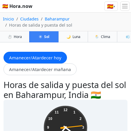
🇪🇸
🇪🇸 Hora.now
▾
Inicio
Ciudades
Baharampur
Horas de salida y puesta del sol
⏱️
Hora
☀️
Sol
🌙
Luna
🌦️
Clima
💨
Amanecer/Atardecer hoy
Amanecer/Atardecer mañana
Horas de salida y puesta del sol
en Baharampur, India 🇮🇳
07:21:16
12
11
1
10
2
9
3