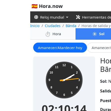
🇪🇸 Hora.now
Reloj mundial
Herramientas d
Inicio
Ciudades
Bānda
Horas de salida y
⏱️
☀️
Hora
Sol
Amanecer/Atardecer hoy
Amanecer/
Hor
02:10:15
12
Bān
11
1
10
2
9
3
Sol:
N
8
4
Salid
7
5
6
Puest
02:10:15
Durac