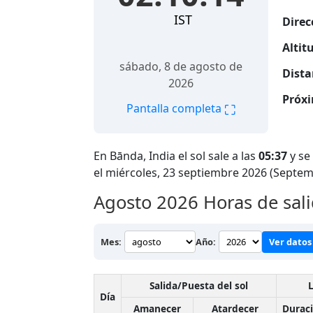
IST
Direc
Altitu
sábado, 8 de agosto de
Dista
2026
Próxi
⛶
Pantalla completa
En Bānda, India el sol sale a las
05:37
y se
el miércoles, 23 septiembre 2026 (Septem
Agosto 2026
Horas de sali
Mes:
Año:
Ver datos 
Salida/Puesta del sol
L
Día
Amanecer
Atardecer
Durac