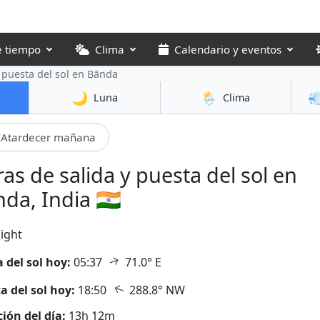
e tiempo
Clima
Calendario y eventos
 puesta del sol
en Bānda
🌙
🌦️

Luna
Clima
Atardecer mañana
as de salida y puesta del sol en
da, India 🇮🇳
ight
↑
a del sol hoy:
05:37
71.0° E
↑
a del sol hoy:
18:50
288.8° NW
ión del día:
13h 12m