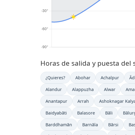
Horas de salida y puesta del 
¿Quieres?
Abohar
Achalpur
Ād
Alandur
Alappuzha
Alwar
Amar
Anantapur
Arrah
Ashoknagar Kaly
Baidyabāti
Balasore
Bāli
Bālur
Barddhamān
Barnāla
Bārsi
Bas