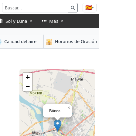
🇪🇸
▾
Sol y Luna
Más

🕌
Calidad del aire
Horarios de Oración
+
−
×
Bānda