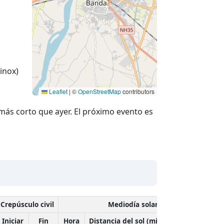
inox)
Leaflet
|
©
OpenStreetMap
contributors
más corto que ayer. El próximo evento es
Crepúsculo civil
Mediodía solar
Iniciar
Fin
Hora
Distancia del sol (millones de km)