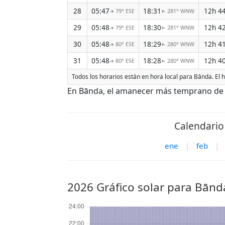
28
05:47
18:31
12h 4
79° ESE
281° WNW
↑
↑
29
05:48
18:30
12h 4
79° ESE
281° WNW
↑
↑
30
05:48
18:29
12h 4
80° ESE
280° WNW
↑
↑
31
05:48
18:28
12h 4
80° ESE
280° WNW
↑
↑
Todos los horarios están en hora local para Bānda. El 
En Bānda, el amanecer más temprano de Au
Calendario 
ene
|
feb
|
2026 Gráfico solar para Bānd