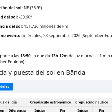
ción del sol:
NE (36.9°)
d del sol:
-39.60°
ncia del sol:
151.736 millones de km
mo evento:
miércoles, 23 septiembre 2026 (September Equ
 pone a las
18:50
, lo que da
13h 12m
de luz diurna — 1 min 
ber Equinox).
da y puesta del sol en Bānda
del sol
uz del día
Crepúsculo astronómico
Crepúsculo náutico
ión
Diferencia
Iniciar
Fin
Iniciar
Fin