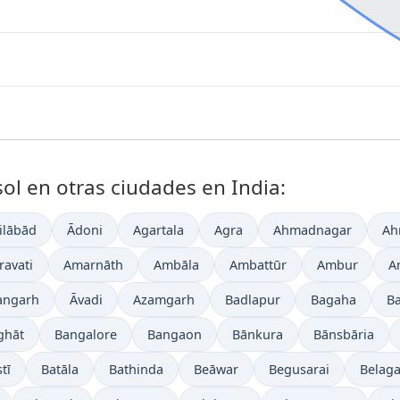
sol en otras ciudades en India:
ilābād
Ādoni
Agartala
Agra
Ahmadnagar
Ah
avati
Amarnāth
Ambāla
Ambattūr
Ambur
A
angarh
Āvadi
Azamgarh
Badlapur
Bagaha
B
ghāt
Bangalore
Bangaon
Bānkura
Bānsbāria
tī
Batāla
Bathinda
Beāwar
Begusarai
Belaga