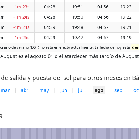
4m
-1m 23s
04:28
19:51
04:56
19:23
2m
-1m 24s
04:28
19:50
04:56
19:22
1m
-1m 24s
04:29
19:48
04:57
19:21
0m
-1m 25s
04:29
19:47
04:57
19:19
horario de verano (DST) no está en efecto actualmente. La fecha de hoy está
des
gust es el agosto 01 o el atardecer más tardío de August 
de salida y puesta del sol para otros meses en B
mar
|
abr
|
may
|
jun
|
jul
|
ago
|
sep
|
oc
a