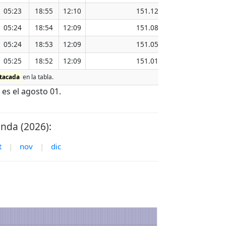
05:23
18:55
12:10
151.12
05:24
18:54
12:09
151.08
05:24
18:53
12:09
151.05
05:25
18:52
12:09
151.01
tacada
en la tabla.
es el agosto 01.
ānda (2026):
t
|
nov
|
dic