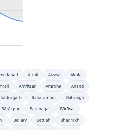
medabad
Airoli
Aizawl
Akola
mreli
Amritsar
Amroha
Anand
ahādurgarh
Baharampur
Bahraigh
Bārākpur
Baranagar
Bārāsat
vi
Bellary
Bettiah
Bhadrakh