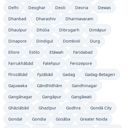
Delhi
Deoghar
Deoli
Deoria
Dewas
Dhanbad
Dharashiv
Dharmavaram
Dhaulpur
Dhūlia
Dibrugarh
Dimāpur
Dinapore
Dindigul
Dombivli
Durg
Ellore
Estilo
Etāwah
Faridabad
Farrukhābād
Fatehpur
Ferozepore
Fīrozābād
Fyzābād
Gadag
Gadag-Betageri
Gajuwaka
Gāndhīdhām
Gandhinagar
Gangānagar
Gangāpur
Gangāwati
Ghāziābād
Ghazīpur
Godhra
Gondā City
Gondal
Gondia
Gosāba
Greater Noida