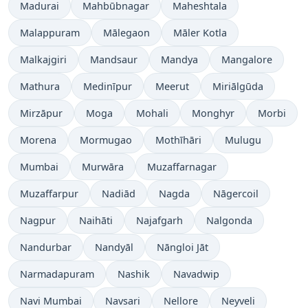
Madurai
Mahbūbnagar
Maheshtala
Malappuram
Mālegaon
Māler Kotla
Malkajgiri
Mandsaur
Mandya
Mangalore
Mathura
Medinīpur
Meerut
Miriālgūda
Mirzāpur
Moga
Mohali
Monghyr
Morbi
Morena
Mormugao
Mothīhāri
Mulugu
Mumbai
Murwāra
Muzaffarnagar
Muzaffarpur
Nadiād
Nagda
Nāgercoil
Nagpur
Naihāti
Najafgarh
Nalgonda
Nandurbar
Nandyāl
Nāngloi Jāt
Narmadapuram
Nashik
Navadwip
Navi Mumbai
Navsari
Nellore
Neyveli