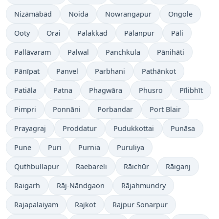
Nizāmābād
Noida
Nowrangapur
Ongole
Ooty
Orai
Palakkad
Pālanpur
Pāli
Pallāvaram
Palwal
Panchkula
Pānihāti
Pānīpat
Panvel
Parbhani
Pathānkot
Patiāla
Patna
Phagwāra
Phusro
Pīlibhīt
Pimpri
Ponnāni
Porbandar
Port Blair
Prayagraj
Proddatur
Pudukkottai
Punāsa
Pune
Puri
Purnia
Puruliya
Quthbullapur
Raebareli
Rāichūr
Rāiganj
Raigarh
Rāj-Nāndgaon
Rājahmundry
Rajapalaiyam
Rajkot
Rajpur Sonarpur