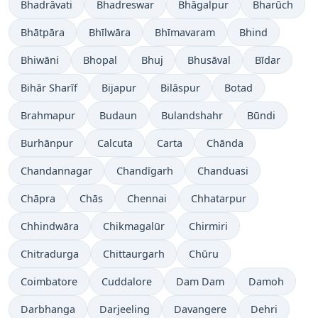
Bhadrāvati
Bhadreswar
Bhāgalpur
Bharūch
Bhātpāra
Bhīlwāra
Bhīmavaram
Bhind
Bhiwāni
Bhopal
Bhuj
Bhusāval
Bīdar
Bihār Sharīf
Bijapur
Bilāspur
Botad
Brahmapur
Budaun
Bulandshahr
Būndi
Burhānpur
Calcuta
Carta
Chānda
Chandannagar
Chandīgarh
Chanduasi
Chāpra
Chās
Chennai
Chhatarpur
Chhindwāra
Chikmagalūr
Chirmiri
Chitradurga
Chittaurgarh
Chūru
Coimbatore
Cuddalore
Dam Dam
Damoh
Darbhanga
Darjeeling
Davangere
Dehri