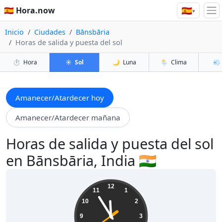
🇪🇸
🇪🇸 Hora.now
▾
Inicio
Ciudades
Bānsbāria
Horas de salida y puesta del sol
⏱️
Hora
☀️
Sol
🌙
Luna
🌦️
Clima
💨
Amanecer/Atardecer hoy
Amanecer/Atardecer mañana
Horas de salida y puesta del sol
en Bānsbāria, India 🇮🇳
23:54:41
12
11
1
10
2
9
3