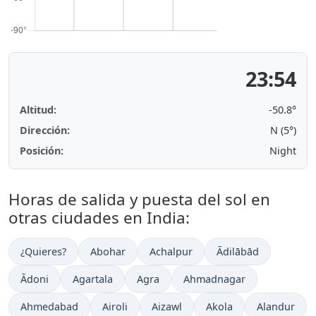
23:54
Altitud:
-50.8°
Dirección:
N (5°)
Posición:
Night
Horas de salida y puesta del sol en
otras ciudades en India:
¿Quieres?
Abohar
Achalpur
Ādilābād
Ādoni
Agartala
Agra
Ahmadnagar
Ahmedabad
Airoli
Aizawl
Akola
Alandur