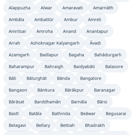
Alappuzha
Alwar
Amaravati
Amarnāth
Ambāla
Ambattūr
Ambur
Amreli
Amritsar
Amroha
Anand
Anantapur
Arrah
Ashoknagar Kalyangarh
Āvadi
Azamgarh
Badlapur
Bagaha
Bahādurgarh
Baharampur
Bahraigh
Baidyabāti
Balasore
Bāli
Bālurghāt
Bānda
Bangalore
Bangaon
Bānkura
Bārākpur
Baranagar
Bārāsat
Barddhamān
Barnāla
Bārsi
Bastī
Batāla
Bathinda
Beāwar
Begusarai
Belagavi
Bellary
Bettiah
Bhadrakh