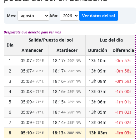
Mes:
Año:
Ver datos del sol
Desplázate a la derecha para ver más
Salida/Puesta del sol
Luz del día
Día
Amanecer
Atardecer
Duración
Diferencia
1
05:07
18:17
13h 10m
-0m 57s
70° E
290° NW
↑
↑
2
05:07
18:17
13h 09m
-0m 58s
70° E
290° NW
↑
↑
3
05:08
18:16
13h 08m
-0m 59s
70° E
289° NW
↑
↑
4
05:08
18:16
13h 07m
-1m 00s
71° E
289° NW
↑
↑
5
05:09
18:15
13h 06m
-1m 01s
71° E
289° NW
↑
↑
6
05:09
18:14
13h 05m
-1m 02s
71° E
288° NW
↑
↑
7
05:09
18:14
13h 04m
-1m 02s
72° E
288° NW
↑
↑
8
05:10
18:13
13h 03m
-1m 03s
72° E
288° NW
↑
↑