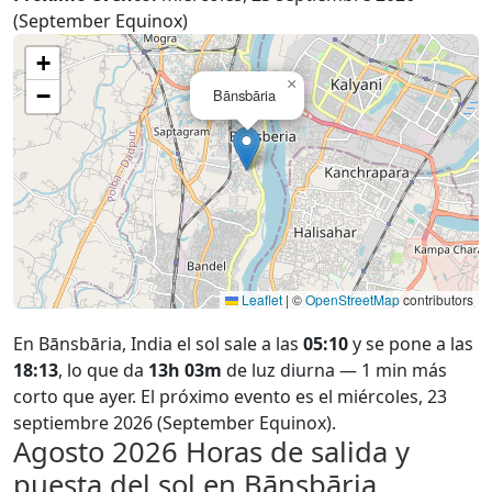
(September Equinox)
+
×
−
Bānsbāria
Leaflet
|
©
OpenStreetMap
contributors
En Bānsbāria, India el sol sale a las
05:10
y se pone a las
18:13
, lo que da
13h 03m
de luz diurna — 1 min más
corto que ayer. El próximo evento es el miércoles, 23
septiembre 2026 (September Equinox).
Agosto 2026
Horas de salida y
puesta del sol en Bānsbāria