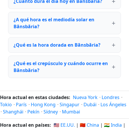
¿Cuánto dura el día hoy en Bānsbāria?
¿A qué hora es el mediodía solar en
Bānsbāria?
¿Qué es la hora dorada en Bānsbāria?
¿Qué es el crepúsculo y cuándo ocurre en
Bānsbāria?
Hora actual en estas ciudades:
Nueva York
·
Londres
·
Tokio
·
París
·
Hong Kong
·
Singapur
·
Dubái
·
Los Ángeles
·
Shanghái
·
Pekín
·
Sídney
·
Mumbai
Hora actual en países:
🇺🇸 EE.UU.
|
🇨🇳 China
|
🇮🇳 India
|