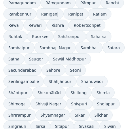
Ramagundam
Rāmgundam
Rāmpur
Ranchi
Rānībennur
Rānīganj
Rānipet
Ratlām
Rewa
Rewāri
Rishra
Robertsonpet
Rohtak
Roorkee
Sahāranpur
Saharsa
Sambalpur
Sambhaji Nagar
Sambhal
Satara
Satna
Saugor
Sawāi Mādhopur
Secunderabad
Sehore
Seoni
Serilingampalle
Shāhjānpur
Shahuwadi
Shāntipur
Shikohābād
Shillong
Shimla
Shimoga
Shivaji Nagar
Shivpuri
Sholapur
Shrīrāmpur
Shyamnagar
Sīkar
Silchar
Singrauli
Sirsa
Sītāpur
Sivakasi
Siwān