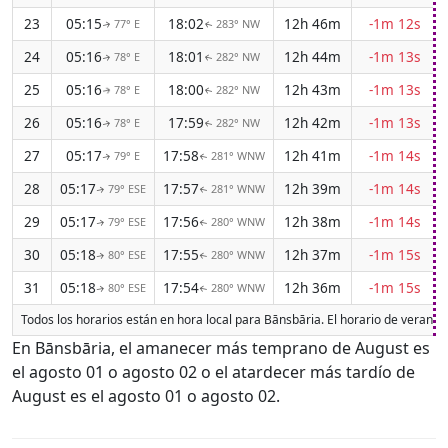
23
05:15
18:02
12h 46m
-1m 12s
77° E
283° NW
↑
↑
24
05:16
18:01
12h 44m
-1m 13s
78° E
282° NW
↑
↑
25
05:16
18:00
12h 43m
-1m 13s
78° E
282° NW
↑
↑
26
05:16
17:59
12h 42m
-1m 13s
78° E
282° NW
↑
↑
27
05:17
17:58
12h 41m
-1m 14s
79° E
281° WNW
↑
↑
28
05:17
17:57
12h 39m
-1m 14s
79° ESE
281° WNW
↑
↑
29
05:17
17:56
12h 38m
-1m 14s
79° ESE
280° WNW
↑
↑
30
05:18
17:55
12h 37m
-1m 15s
80° ESE
280° WNW
↑
↑
31
05:18
17:54
12h 36m
-1m 15s
80° ESE
280° WNW
↑
↑
Todos los horarios están en hora local para Bānsbāria. El horario de verano
En Bānsbāria, el amanecer más temprano de August es
el agosto 01 o agosto 02 o el atardecer más tardío de
August es el agosto 01 o agosto 02.