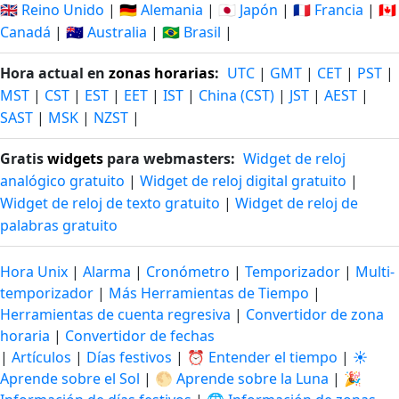
🇬🇧 Reino Unido
|
🇩🇪 Alemania
|
🇯🇵 Japón
|
🇫🇷 Francia
|
🇨🇦
Canadá
|
🇦🇺 Australia
|
🇧🇷 Brasil
|
Hora actual en
zonas horarias
:
UTC
|
GMT
|
CET
|
PST
|
MST
|
CST
|
EST
|
EET
|
IST
|
China (CST)
|
JST
|
AEST
|
SAST
|
MSK
|
NZST
|
Gratis
widgets
para webmasters:
Widget de reloj
analógico gratuito
|
Widget de reloj digital gratuito
|
Widget de reloj de texto gratuito
|
Widget de reloj de
palabras gratuito
Hora Unix
|
Alarma
|
Cronómetro
|
Temporizador
|
Multi-
temporizador
|
Más Herramientas de Tiempo
|
Herramientas de cuenta regresiva
|
Convertidor de zona
horaria
|
Convertidor de fechas
|
Artículos
|
Días festivos
|
⏰ Entender el tiempo
|
☀️
Aprende sobre el Sol
|
🌕 Aprende sobre la Luna
|
🎉