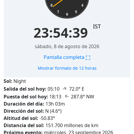
8
4
7
5
6
IST
23:54:41
sábado, 8 de agosto de 2026
⛶
Pantalla completa
Mostrar formato de 12 horas
Sol:
Night
↑
Salida del sol hoy:
05:10
72.0° E
↑
Puesta del sol hoy:
18:13
287.8° NW
Duración del día:
13h 03m
Dirección del sol:
N (4.6°)
Altitud del sol:
-50.83°
Distancia del sol:
151.700 millones de km
Próximo evento:
miércoles, 23 septiembre 2026