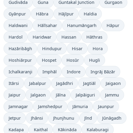
Gudivāda
Guna
Guntakal Junction
Gurgaon
Gyānpur
Hābra
Hājīpur
Haldia
Haldwani
Hālīsahar
Hanumāngarh
Hāpur
Hardoī
Haridwar
Hassan
Hāthras
Hazāribāgh
Hindupur
Hisar
Hora
Hoshiārpur
Hospet
Hosūr
Hugli
Ichalkaranji
Imphāl
Indore
Ingrāj Bāzār
Itārsi
Jabalpur
Jagādhri
Jagtiāl
Jaigaon
Jaipur
Jalgaon
Jālna
Jalpāiguri
Jammu
Jamnagar
Jamshedpur
Jāmuria
Jaunpur
Jetpur
Jhānsi
Jhunjhunu
Jīnd
Jūnāgadh
Kadapa
Kaithal
Kākināda
Kalaburagi