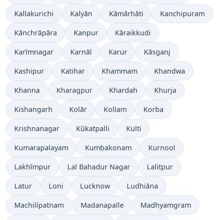
Kallakurichi
Kalyān
Kāmārhāti
Kanchipuram
Kānchrāpāra
Kanpur
Kāraikkudi
Karīmnagar
Karnāl
Karur
Kāsganj
Kashipur
Katihar
Khammam
Khandwa
Khanna
Kharagpur
Khardah
Khurja
Kishangarh
Kolār
Kollam
Korba
Krishnanagar
Kūkatpalli
Kulti
Kumarapalayam
Kumbakonam
Kurnool
Lakhīmpur
Lal Bahadur Nagar
Lalitpur
Latur
Loni
Lucknow
Ludhiāna
Machilípatnam
Madanapalle
Madhyamgram