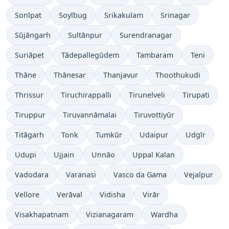
Sonīpat
Soyībug
Srikakulam
Srinagar
Sūjāngarh
Sultānpur
Surendranagar
Suriāpet
Tādepallegūdem
Tambaram
Teni
Thāne
Thānesar
Thanjavur
Thoothukudi
Thrissur
Tiruchirappalli
Tirunelveli
Tirupati
Tiruppur
Tiruvannāmalai
Tiruvottiyūr
Titāgarh
Tonk
Tumkūr
Udaipur
Udgīr
Udupi
Ujjain
Unnāo
Uppal Kalan
Vadodara
Varanasi
Vasco da Gama
Vejalpur
Vellore
Verāval
Vidisha
Virār
Visakhapatnam
Vizianagaram
Wardha