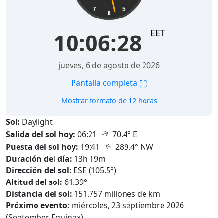
7
5
6
EET
10:06:30
jueves, 6 de agosto de 2026
⛶
Pantalla completa
Mostrar formato de 12 horas
Sol:
Daylight
↑
Salida del sol hoy:
06:21
70.4° E
↑
Puesta del sol hoy:
19:41
289.4° NW
Duración del día:
13h 19m
Dirección del sol:
ESE (105.5°)
Altitud del sol:
61.39°
Distancia del sol:
151.757 millones de km
Próximo evento:
miércoles, 23 septiembre 2026
(September Equinox)