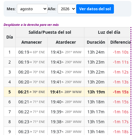
Mes:
Año:
Ver datos del sol
Desplázate a la derecha para ver más
Salida/Puesta del sol
Luz del día
Día
Amanecer
Atardecer
Duración
Diferencia
1
06:19
19:43
13h 24m
-1m 10s
69° ENE
291° WNW
↑
↑
2
06:19
19:43
13h 23m
-1m 11s
70° ENE
290° WNW
↑
↑
3
06:20
19:42
13h 22m
-1m 12s
70° ENE
290° WNW
↑
↑
4
06:20
19:41
13h 20m
-1m 13s
70° ENE
290° WNW
↑
↑
5
06:21
19:41
13h 19m
-1m 15s
70° ENE
289° WNW
↑
↑
6
06:21
19:40
13h 18m
-1m 15s
71° ENE
289° WNW
↑
↑
7
06:22
19:39
13h 17m
-1m 16s
71° ENE
289° WNW
↑
↑
8
06:23
19:38
13h 15m
-1m 17s
71° ENE
288° WNW
↑
↑
9
06:23
19:37
13h 14m
-1m 18s
72° ENE
288° WNW
↑
↑