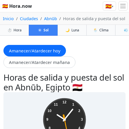
🇪🇸
🇪🇸 Hora.now
▾
Inicio
Ciudades
Abnūb
Horas de salida y puesta del sol
⏱️
Hora
☀️
Sol
🌙
Luna
🌦️
Clima
💨
Amanecer/Atardecer hoy
Amanecer/Atardecer mañana
Horas de salida y puesta del sol
en Abnūb, Egipto 🇪🇬
10:06:30
12
11
1
10
2
9
3
8
4