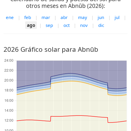
otros meses en Abnūb (2026):
ene
|
feb
|
mar
|
abr
|
may
|
jun
|
jul
|
ago
|
sep
|
oct
|
nov
|
dic
2026 Gráfico solar para Abnūb