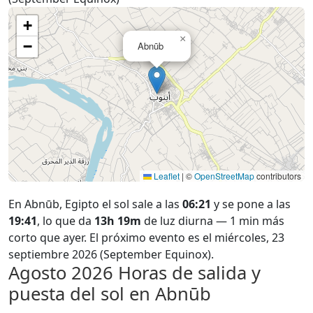
+
×
−
Abnūb
Leaflet
|
©
OpenStreetMap
contributors
En Abnūb, Egipto el sol sale a las
06:21
y se pone a las
19:41
, lo que da
13h 19m
de luz diurna — 1 min más
corto que ayer. El próximo evento es el miércoles, 23
septiembre 2026 (September Equinox).
Agosto 2026
Horas de salida y
puesta del sol en Abnūb