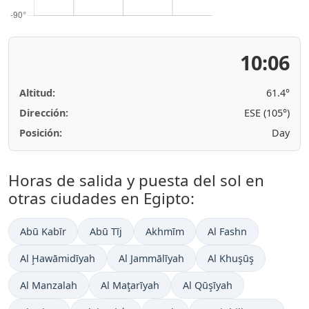
10:06
Altitud:
61.4°
Dirección:
ESE (105°)
Posición:
Day
Horas de salida y puesta del sol en
otras ciudades en Egipto:
Abū Kabīr
Abū Tīj
Akhmīm
Al Fashn
Al Ḩawāmidīyah
Al Jammālīyah
Al Khuşūş
Al Manzalah
Al Maţarīyah
Al Qūşīyah