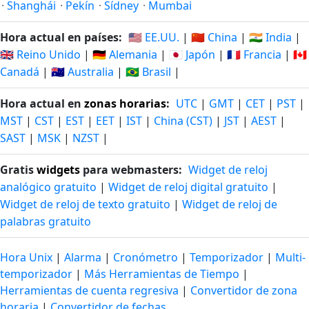
·
Shanghái
·
Pekín
·
Sídney
·
Mumbai
Hora actual en países:
🇺🇸 EE.UU.
|
🇨🇳 China
|
🇮🇳 India
|
🇬🇧 Reino Unido
|
🇩🇪 Alemania
|
🇯🇵 Japón
|
🇫🇷 Francia
|
🇨🇦
Canadá
|
🇦🇺 Australia
|
🇧🇷 Brasil
|
Hora actual en
zonas horarias
:
UTC
|
GMT
|
CET
|
PST
|
MST
|
CST
|
EST
|
EET
|
IST
|
China (CST)
|
JST
|
AEST
|
SAST
|
MSK
|
NZST
|
Gratis
widgets
para webmasters:
Widget de reloj
analógico gratuito
|
Widget de reloj digital gratuito
|
Widget de reloj de texto gratuito
|
Widget de reloj de
palabras gratuito
Hora Unix
|
Alarma
|
Cronómetro
|
Temporizador
|
Multi-
temporizador
|
Más Herramientas de Tiempo
|
Herramientas de cuenta regresiva
|
Convertidor de zona
horaria
|
Convertidor de fechas