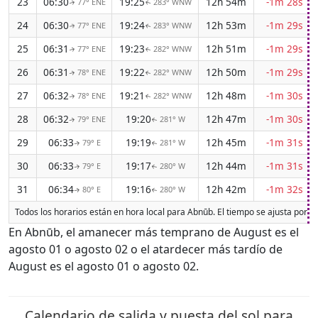
23
06:30
19:25
12h 54m
-1m 28s
77° ENE
283° WNW
↑
↑
24
06:30
19:24
12h 53m
-1m 29s
77° ENE
283° WNW
↑
↑
25
06:31
19:23
12h 51m
-1m 29s
77° ENE
282° WNW
↑
↑
26
06:31
19:22
12h 50m
-1m 29s
78° ENE
282° WNW
↑
↑
27
06:32
19:21
12h 48m
-1m 30s
78° ENE
282° WNW
↑
↑
28
06:32
19:20
12h 47m
-1m 30s
79° ENE
281° W
↑
↑
29
06:33
19:19
12h 45m
-1m 31s
79° E
281° W
↑
↑
30
06:33
19:17
12h 44m
-1m 31s
79° E
280° W
↑
↑
31
06:34
19:16
12h 42m
-1m 32s
80° E
280° W
↑
↑
Todos los horarios están en hora local para Abnūb. El tiempo se ajusta por 
En Abnūb, el amanecer más temprano de August es el
agosto 01 o agosto 02 o el atardecer más tardío de
August es el agosto 01 o agosto 02.
Calendario de salida y puesta del sol para