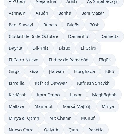
Al-'Ubūr
Alejandría
Arīsh
As Sinbillāwayn
Ashmūn
Asuán
Banhā
Banī Mazār
Baní Suwayf
Bilbeis
Bilqās
Būsh
Ciudad del 6 de Octubre
Damanhur
Damietta
Dayrūţ
Dikirnis
Disūq
El Cairo
El Cairo Nuevo
El diez de Ramadán
Fāqūs
Girga
Giza
Ḩalwān
Hurghada
Idkū
Ismailia
Kafr ad Dawwār
Kafr ash Shaykh
Kirdāsah
Kom Ombo
Luxor
Maghāghah
Mallawí
Manfalut
Marsá Maţrūḩ
Minya
Minyā al Qamḩ
Mīt Ghamr
Munūf
Nuevo Cairo
Qalyub
Qina
Rosetta