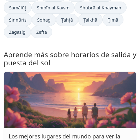
Samālūţ
Shibīn al Kawm
Shubrā al Khaymah
Sinnūris
Sohag
Ţahţā
Ţalkhā
Ţimā
Zagazig
Zefta
Aprende más sobre horarios de salida y
puesta del sol
Los mejores lugares del mundo para ver la