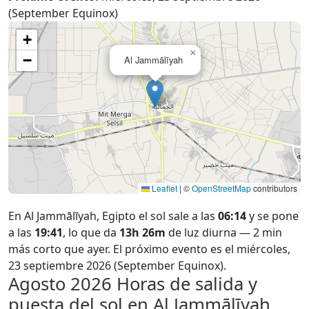
(September Equinox)
+
×
−
Al Jammālīyah
Leaflet
|
©
OpenStreetMap
contributors
En Al Jammālīyah, Egipto el sol sale a las
06:14
y se pone
a las
19:41
, lo que da
13h 26m
de luz diurna — 2 min
más corto que ayer. El próximo evento es el miércoles,
23 septiembre 2026 (September Equinox).
Agosto 2026
Horas de salida y
puesta del sol en Al Jammālīyah