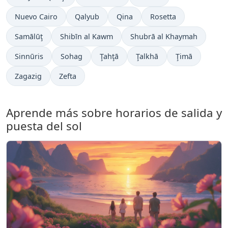
Nuevo Cairo
Qalyub
Qina
Rosetta
Samālūţ
Shibīn al Kawm
Shubrā al Khaymah
Sinnūris
Sohag
Ţahţā
Ţalkhā
Ţimā
Zagazig
Zefta
Aprende más sobre horarios de salida y
puesta del sol