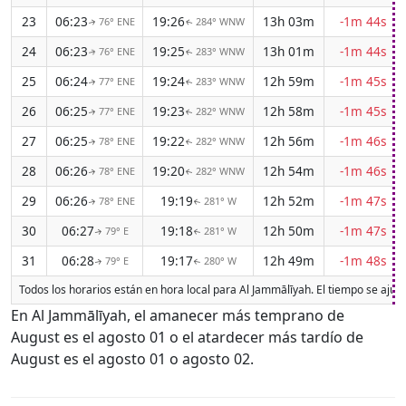
23
06:23
19:26
13h 03m
-1m 44s
76° ENE
284° WNW
↑
↑
24
06:23
19:25
13h 01m
-1m 44s
76° ENE
283° WNW
↑
↑
25
06:24
19:24
12h 59m
-1m 45s
77° ENE
283° WNW
↑
↑
26
06:25
19:23
12h 58m
-1m 45s
77° ENE
282° WNW
↑
↑
27
06:25
19:22
12h 56m
-1m 46s
78° ENE
282° WNW
↑
↑
28
06:26
19:20
12h 54m
-1m 46s
78° ENE
282° WNW
↑
↑
29
06:26
19:19
12h 52m
-1m 47s
78° ENE
281° W
↑
↑
30
06:27
19:18
12h 50m
-1m 47s
79° E
281° W
↑
↑
31
06:28
19:17
12h 49m
-1m 48s
79° E
280° W
↑
↑
Todos los horarios están en hora local para Al Jammālīyah. El tiempo se aju
En Al Jammālīyah, el amanecer más temprano de
August es el agosto 01 o el atardecer más tardío de
August es el agosto 01 o agosto 02.