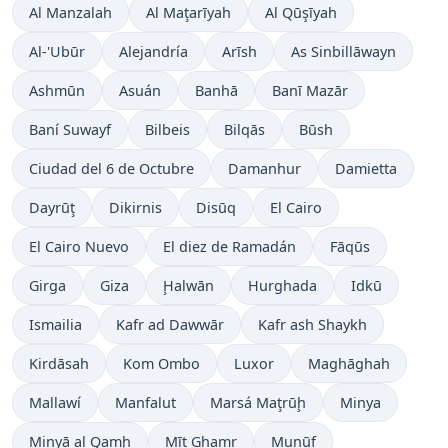
Al Manzalah
Al Maţarīyah
Al Qūşīyah
Al-'Ubūr
Alejandría
Arīsh
As Sinbillāwayn
Ashmūn
Asuán
Banhā
Banī Mazār
Baní Suwayf
Bilbeis
Bilqās
Būsh
Ciudad del 6 de Octubre
Damanhur
Damietta
Dayrūţ
Dikirnis
Disūq
El Cairo
El Cairo Nuevo
El diez de Ramadán
Fāqūs
Girga
Giza
Ḩalwān
Hurghada
Idkū
Ismailia
Kafr ad Dawwār
Kafr ash Shaykh
Kirdāsah
Kom Ombo
Luxor
Maghāghah
Mallawí
Manfalut
Marsá Maţrūḩ
Minya
Minyā al Qamḩ
Mīt Ghamr
Munūf