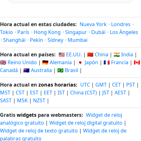
Hora actual en estas ciudades:
Nueva York
·
Londres
·
Tokio
·
París
·
Hong Kong
·
Singapur
·
Dubái
·
Los Ángeles
·
Shanghái
·
Pekín
·
Sídney
·
Mumbai
Hora actual en países:
🇺🇸 EE.UU.
|
🇨🇳 China
|
🇮🇳 India
|
🇬🇧 Reino Unido
|
🇩🇪 Alemania
|
🇯🇵 Japón
|
🇫🇷 Francia
|
🇨🇦
Canadá
|
🇦🇺 Australia
|
🇧🇷 Brasil
|
Hora actual en
zonas horarias
:
UTC
|
GMT
|
CET
|
PST
|
MST
|
CST
|
EST
|
EET
|
IST
|
China (CST)
|
JST
|
AEST
|
SAST
|
MSK
|
NZST
|
Gratis
widgets
para webmasters:
Widget de reloj
analógico gratuito
|
Widget de reloj digital gratuito
|
Widget de reloj de texto gratuito
|
Widget de reloj de
palabras gratuito