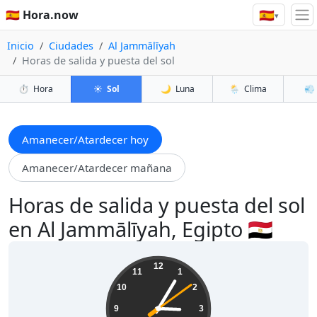
🇪🇸
🇪🇸 Hora.now
▾
Inicio
Ciudades
Al Jammālīyah
Horas de salida y puesta del sol
⏱️
Hora
☀️
Sol
🌙
Luna
🌦️
Clima
💨
Amanecer/Atardecer hoy
Amanecer/Atardecer mañana
Horas de salida y puesta del sol
en Al Jammālīyah, Egipto 🇪🇬
03:05:10
12
11
1
10
2
9
3