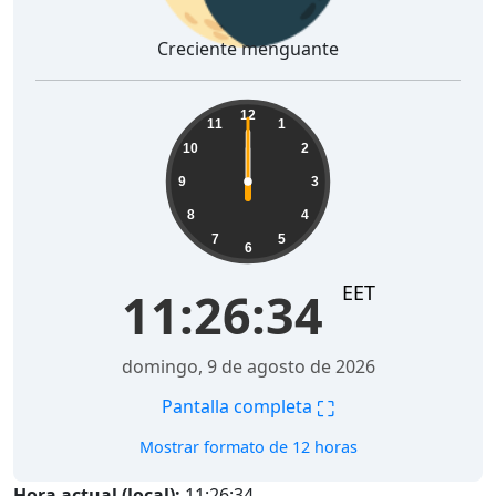
Creciente menguante
12
11
1
10
2
9
3
8
4
7
5
6
EET
11:26:34
domingo, 9 de agosto de 2026
⛶
Pantalla completa
Mostrar formato de 12 horas
Hora actual (local):
11:26:34