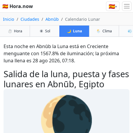
🇪🇸
🇪🇸 Hora.now
▾
Inicio
Ciudades
Abnūb
Calendario Lunar
⏱️
Hora
☀️
Sol
🌙
Luna
🌦️
Clima
💨
Esta noche en Abnūb la Luna está en Creciente
menguante con 1567.8% de iluminación; la próxima
luna llena es 28 ago 2026, 07:18.
Salida de la luna, puesta y fases
lunares en Abnūb, Egipto
🌘