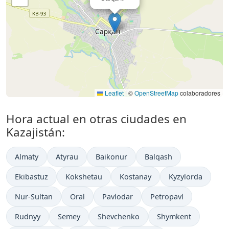
Leaflet
|
©
OpenStreetMap
colaboradores
Hora actual en otras ciudades en
Kazajistán:
Almaty
Atyrau
Baikonur
Balqash
Ekibastuz
Kokshetau
Kostanay
Kyzylorda
Nur-Sultan
Oral
Pavlodar
Petropavl
Rudnyy
Semey
Shevchenko
Shymkent