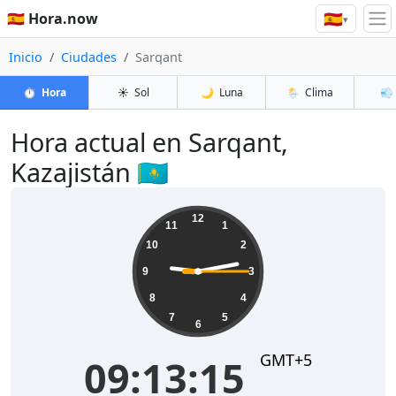
🇪🇸
🇪🇸 Hora.now
▾
Inicio
Ciudades
Sarqant
⏱️
Hora
☀️
Sol
🌙
Luna
🌦️
Clima
💨
Hora actual en Sarqant,
Kazajistán 🇰🇿
09:13:16
12
11
1
10
2
9
3
8
4
7
5
6
GMT+5
09:13:16