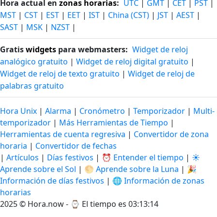
Hora actual en
zonas horarias
:
UTC
|
GMT
|
CET
|
PST
|
MST
|
CST
|
EST
|
EET
|
IST
|
China (CST)
|
JST
|
AEST
|
SAST
|
MSK
|
NZST
|
Gratis
widgets
para webmasters:
Widget de reloj
analógico gratuito
|
Widget de reloj digital gratuito
|
Widget de reloj de texto gratuito
|
Widget de reloj de
palabras gratuito
Hora Unix
|
Alarma
|
Cronómetro
|
Temporizador
|
Multi-
temporizador
|
Más Herramientas de Tiempo
|
Herramientas de cuenta regresiva
|
Convertidor de zona
horaria
|
Convertidor de fechas
|
Artículos
|
Días festivos
|
⏰ Entender el tiempo
|
☀️
Aprende sobre el Sol
|
🌕 Aprende sobre la Luna
|
🎉
Información de días festivos
|
🌐 Información de zonas
horarias
2025 © Hora.now - ⌚
El tiempo es 03:13:15