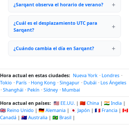
¿Sarqant observa el horario de verano?
¿Cuál es el desplazamiento UTC para
Sarqant?
¿Cuándo cambia el día en Sarqant?
Hora actual en estas ciudades:
Nueva York
·
Londres
·
Tokio
·
París
·
Hong Kong
·
Singapur
·
Dubái
·
Los Ángeles
·
Shanghái
·
Pekín
·
Sídney
·
Mumbai
Hora actual en países:
🇺🇸 EE.UU.
|
🇨🇳 China
|
🇮🇳 India
|
🇬🇧 Reino Unido
|
🇩🇪 Alemania
|
🇯🇵 Japón
|
🇫🇷 Francia
|
🇨🇦
Canadá
|
🇦🇺 Australia
|
🇧🇷 Brasil
|