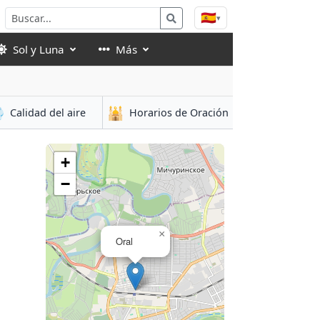
🇪🇸
▾
Sol y Luna
Más

🕌
Calidad del aire
Horarios de Oración
+
−
×
Oral