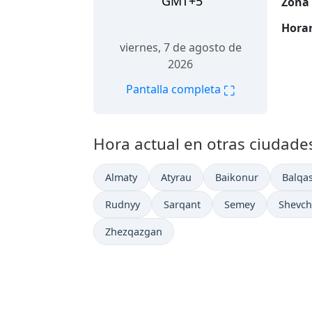
GMT+5
Zona 
Horar
viernes, 7 de agosto de
2026
⛶
Pantalla completa
Hora actual en otras ciudades
Almaty
Atyrau
Baikonur
Balqa
Rudnyy
Sarqant
Semey
Shevc
Zhezqazgan