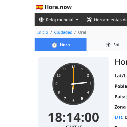
🇪🇸 Hora.now
Reloj mundial
Herramientas d
Inicio
Ciudades
Oral
⏱️
☀️
Hora
Sol
Hor
18:14:00
12
11
1
Lat/L
10
2
9
3
Pobla
8
4
País:
7
5
6
Zona 
18:14:00
UTC
D