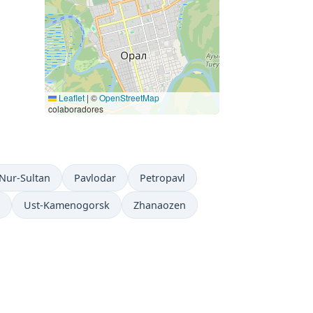
Leaflet
|
©
OpenStreetMap
colaboradores
Nur-Sultan
Pavlodar
Petropavl
Ust-Kamenogorsk
Zhanaozen