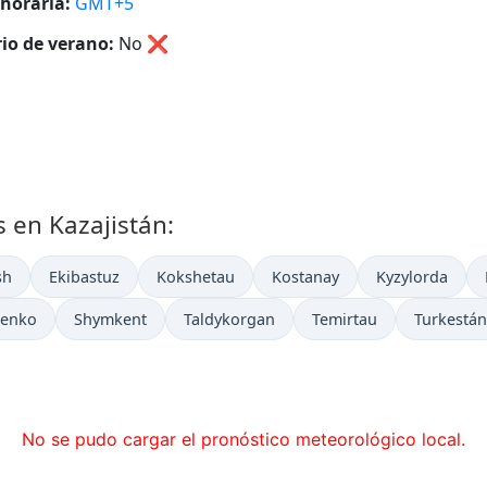
horaria:
GMT+5
io de verano:
No
❌
 en Kazajistán:
sh
Ekibastuz
Kokshetau
Kostanay
Kyzylorda
henko
Shymkent
Taldykorgan
Temirtau
Turkestán
No se pudo cargar el pronóstico meteorológico local.