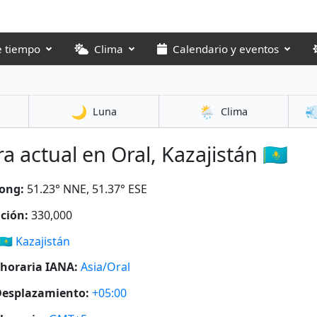
e tiempo
Clima
Calendario y eventos
🌙
🌦️

Luna
Clima
a actual en Oral, Kazajistán 🇰🇿
ong:
51.23° NNE, 51.37° ESE
ción:
330,000
🇰🇿
Kazajistán
horaria IANA:
Asia/Oral
esplazamiento:
+05:00