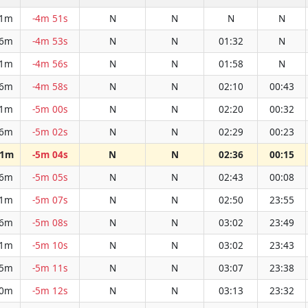
51m
-4m 51s
N
N
N
N
46m
-4m 53s
N
N
01:32
N
41m
-4m 56s
N
N
01:58
N
36m
-4m 58s
N
N
02:10
00:43
31m
-5m 00s
N
N
02:20
00:32
26m
-5m 02s
N
N
02:29
00:23
21m
-5m 04s
N
N
02:36
00:15
16m
-5m 05s
N
N
02:43
00:08
11m
-5m 07s
N
N
02:50
23:55
06m
-5m 08s
N
N
03:02
23:49
01m
-5m 10s
N
N
03:02
23:43
55m
-5m 11s
N
N
03:07
23:38
50m
-5m 12s
N
N
03:13
23:32