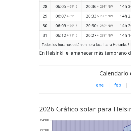
28
06:05
20:36
14h 
69° E
291° NW
↑
↑
29
06:07
20:33
14h 
69° E
290° NW
↑
↑
30
06:09
20:30
14h 
70° E
289° NW
↑
↑
31
06:12
20:27
14h 
71° E
289° NW
↑
↑
Todos los horarios están en hora local para Helsinki. 
En Helsinki, el amanecer más temprano de
Calendario d
ene
|
feb
|
2026 Gráfico solar para Helsi