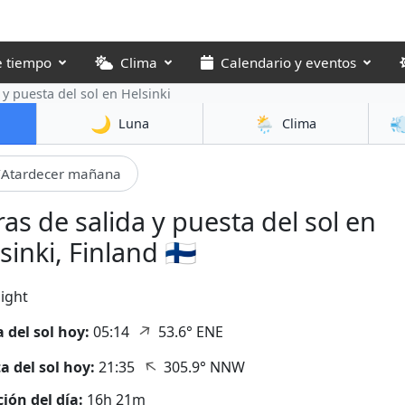
e tiempo
Clima
Calendario y eventos
 y puesta del sol
en Helsinki
🌙
🌦️

Luna
Clima
Atardecer mañana
as de salida y puesta del sol en
sinki, Finland 🇫🇮
ight
↑
a del sol hoy:
05:14
53.6° ENE
↑
a del sol hoy:
21:35
305.9° NNW
ión del día:
16h 21m