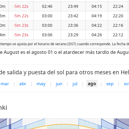
30m
-5m 22s
02:46
23:49
04:15
22:24
25m
-5m 22s
03:00
23:42
04:19
22:20
20m
-5m 23s
03:00
23:36
04:22
22:16
14m
-5m 23s
03:06
23:29
04:26
22:12
El tiempo se ajusta por el horario de verano (DST) cuando corresponde. La fecha 
 August es el agosto 01 o el atardecer más tardío de Augus
e salida y puesta del sol para otros meses en Hel
mar
|
abr
|
may
|
jun
|
jul
|
ago
|
sep
|
oc
nki