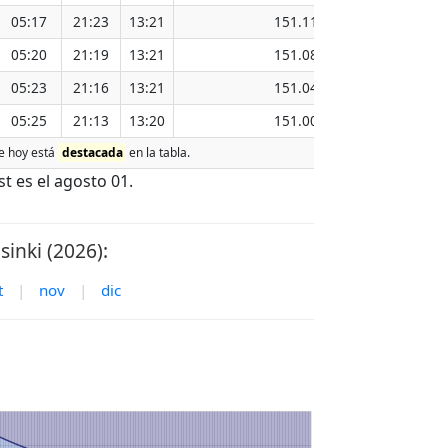
05:17
21:23
13:21
151.11
05:20
21:19
13:21
151.08
05:23
21:16
13:21
151.04
05:25
21:13
13:20
151.00
de hoy está
destacada
en la tabla.
t es el agosto 01.
sinki (2026):
t
|
nov
|
dic