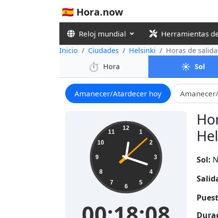
🇪🇸 Hora.now
Reloj mundial
Herramientas d
Inicio
Ciudades
Helsinki
Horas de salida
⏱️
☀️
Hora
Sol
Amanecer/Atardecer hoy
Amanecer/
Hor
00:18:09
12
Hel
11
1
10
2
9
3
Sol:
N
8
4
Salid
7
5
6
Puest
00:18:09
Durac