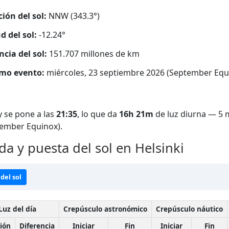
ción del sol:
NNW (343.3°)
d del sol:
-12.24°
ncia del sol:
151.707 millones de km
mo evento:
miércoles, 23 septiembre 2026 (September Equ
 se pone a las
21:35
, lo que da
16h 21m
de luz diurna — 5 
tember Equinox).
da y puesta del sol en Helsinki
del sol
Luz del día
Crepúsculo astronómico
Crepúsculo náutico
ión
Diferencia
Iniciar
Fin
Iniciar
Fin