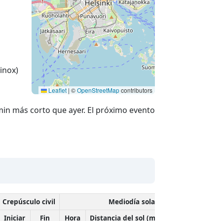
inox)
Leaflet
|
©
OpenStreetMap
contributors
min más corto que ayer. El próximo evento
Crepúsculo civil
Mediodía solar
Iniciar
Fin
Hora
Distancia del sol (millones de km)