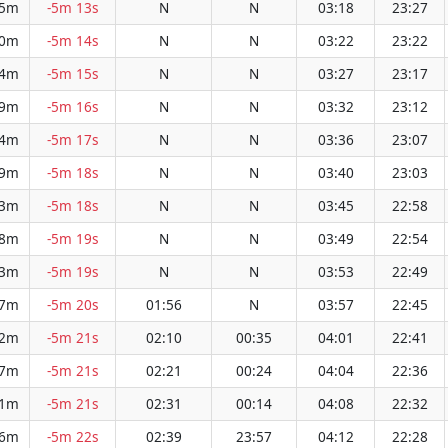
45m
-5m 13s
N
N
03:18
23:27
40m
-5m 14s
N
N
03:22
23:22
34m
-5m 15s
N
N
03:27
23:17
29m
-5m 16s
N
N
03:32
23:12
24m
-5m 17s
N
N
03:36
23:07
19m
-5m 18s
N
N
03:40
23:03
13m
-5m 18s
N
N
03:45
22:58
08m
-5m 19s
N
N
03:49
22:54
03m
-5m 19s
N
N
03:53
22:49
57m
-5m 20s
01:56
N
03:57
22:45
52m
-5m 21s
02:10
00:35
04:01
22:41
47m
-5m 21s
02:21
00:24
04:04
22:36
41m
-5m 21s
02:31
00:14
04:08
22:32
36m
-5m 22s
02:39
23:57
04:12
22:28