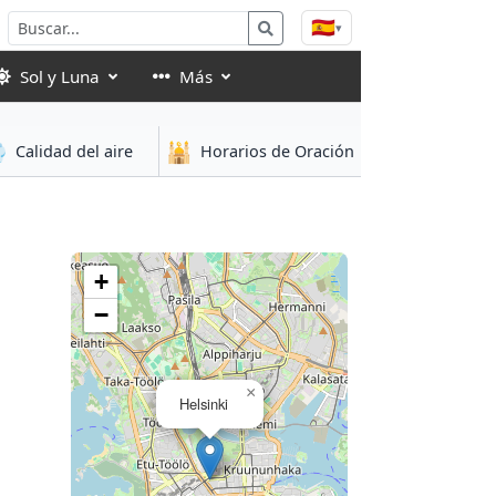
🇪🇸
▾
Sol y Luna
Más

🕌
Calidad del aire
Horarios de Oración
+
−
×
Helsinki