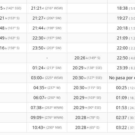
45
21:21
18:38
(142° SSE)
(216° WSW)
↑
↑
( 5.9
:21
21:27
19:27
(153° S)
(206° SW)
↑
↑
( 3.0
:48
21:44
20:18
(161° S)
(198° SW)
↑
↑
( 1.5
:49
22:30
21:09
(163° S)
(197° SW)
↑
↑
( 1.2
:16
23:50
22:00
(158° S)
(203° SW)
↑
↑
( 2.2
-
20:26
22:50
(149° S)
↑
( 4.6
01:24
20:29
23:39
(213° SW)
(138° SSE)
↑
↑
( 8.2
03:00
20:30
(225° WSW)
(127° SSE)
↑
↑
04:35
20:30
00:25
(237° W)
(115° SE)
↑
( 12.
↑
06:07
20:29
01:09
(250° W)
(103° SE)
( 18.
↑
↑
07:38
20:29
01:53
(263° WNW)
(90° ESE)
( 24.
↑
↑
09:09
20:28
02:37
(276° WNW)
(78° E)
( 30.
↑
↑
10:43
20:28
03:22
(290° NW)
(65° E)
( 37.
↑
↑