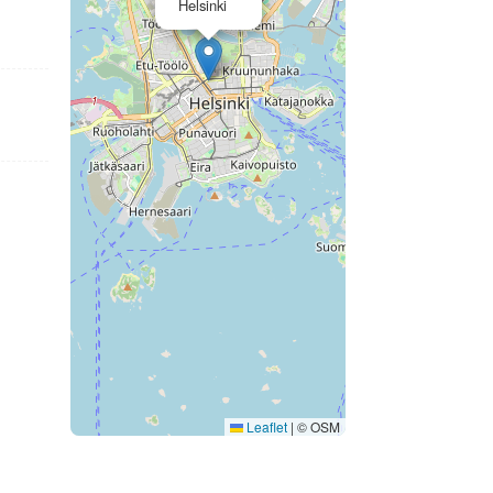
Helsinki
Leaflet
|
© OSM