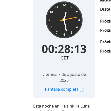
Altit
00:28:14
12
11
1
Dista
10
2
9
3
Próxi
8
4
Próxi
7
5
6
Próxi
00:28:14
Próxi
EET
viernes, 7 de agosto de
2026
⛶
Pantalla completa
Esta noche en Helsinki la Luna