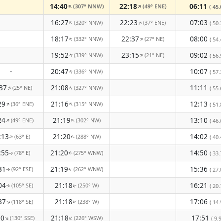
14:40
22:18
06:11
(307° NNW)
(49° ENE)
↑
↑
( 45.
16:27
22:23
07:03
(320° NNW)
(37° ENE)
↑
↑
( 50.
18:17
22:37
08:00
(332° NNW)
(27° NE)
↑
↑
( 54.
19:52
23:15
09:02
(339° NNW)
(21° NE)
↑
↑
( 56.
-
20:47
10:07
(336° NNW)
↑
( 57.
37
21:08
11:11
(25° NE)
(327° NNW)
↑
↑
( 55.
29
21:16
12:13
(36° ENE)
(315° NNW)
↑
↑
( 51.
24
21:19
13:10
(49° ENE)
(302° NW)
↑
↑
( 46.
:13
21:20
14:02
(63° E)
(288° NW)
( 40.
↑
↑
:55
21:20
14:50
(78° E)
(275° WNW)
( 33.
↑
↑
31
21:19
15:36
(92° ESE)
(262° WNW)
( 27.
↑
↑
04
21:18
16:21
(105° SE)
(250° W)
( 20.
↑
↑
37
21:18
17:06
(118° SE)
(238° W)
↑
↑
( 14.
10
21:18
17:51
(130° SSE)
(226° WSW)
↑
↑
( 9.9