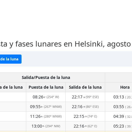
ta y fases lunares en Helsinki, agost
de la luna
Salida/Puesta de la luna
a de la luna
Puesta de la luna
Salida de la luna
Hora
08:26
22:17
03:13
(254° W)
(99° ESE)
( 20.
↑
↑
09:55
22:16
03:55
(267° WNW)
(86° ESE)
( 26.
↑
↑
11:26
22:15
04:39
(280° WNW)
(74° E)
( 32.
↑
↑
13:00
22:16
05:23
(294° NW)
(62° E)
↑
( 39.
↑