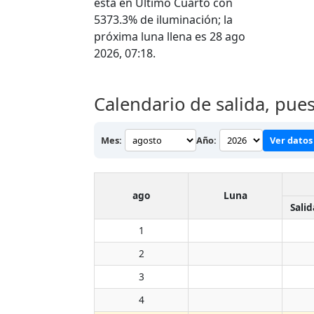
está en Último Cuarto con
5373.3% de iluminación; la
próxima luna llena es 28 ago
2026, 07:18.
Calendario de salida, pues
Mes:
Año:
Ver datos 
ago
Luna
Salid
1
2
3
4