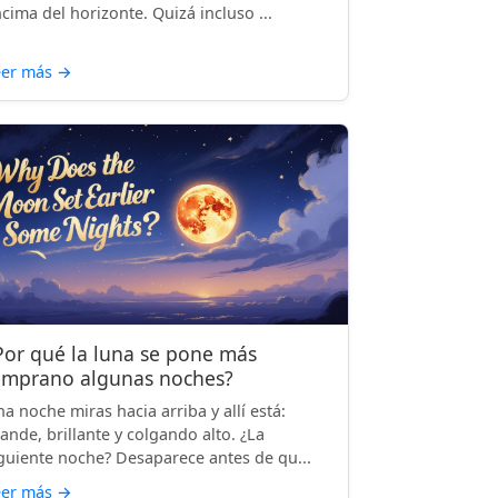
cima del horizonte. Quizá incluso ...
eer más
→
Por qué la luna se pone más
emprano algunas noches?
a noche miras hacia arriba y allí está:
ande, brillante y colgando alto. ¿La
guiente noche? Desaparece antes de qu...
eer más
→