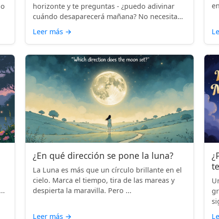
en
lo
horizonte y te preguntas - ¿puedo adivinar
cuándo desaparecerá mañana? No necesitas
...
Leer más
→
L
¿En qué dirección se pone la luna?
¿
t
La Luna es más que un círculo brillante en el
cielo. Marca el tiempo, tira de las mareas y
Un
..
despierta la maravilla. Pero ...
gr
si
Leer más
→
L