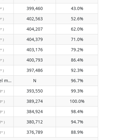
399,460
43.0%
° )
402,563
52.6%
° )
404,207
62.0%
° )
404,379
71.0%
° )
403,176
79.2%
° )
400,793
86.4%
° )
397,486
92.3%
° )
No pasa por el meridiano
N
96.7%
( N )
393,550
99.3%
8° )
389,274
100.0%
3° )
384,924
98.4%
3° )
380,712
94.7%
7° )
376,789
88.9%
1° )