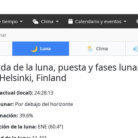
e tiempo
Clima
Calendario y eventos
nar
🌙
🌦️

Luna
Clima
ida de la luna, puesta y fases luna
Helsinki, Finland
actual (local):
24:28:14
lunar:
Por debajo del horizonte
nación:
39.6%
ción de la luna:
ENE (60.4°)