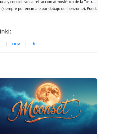
Luna y consideran la refracción atmosférica de la Tierra. Las fechas se basan en e
ar (siempre por encima o por debajo del horizonte). Pueden ocurrir dos salidas o p
nki:
t
|
nov
|
dic