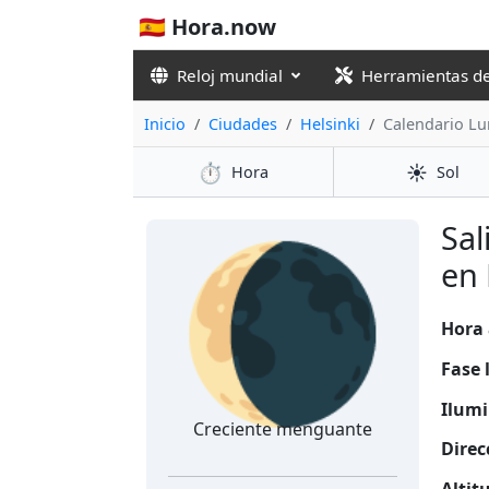
🇪🇸 Hora.now
Reloj mundial
Herramientas d
Inicio
Ciudades
Helsinki
Calendario Lu
⏱️
☀️
Hora
Sol
🌘
Sal
en 
Hora 
Fase 
Ilumi
Creciente menguante
Direc