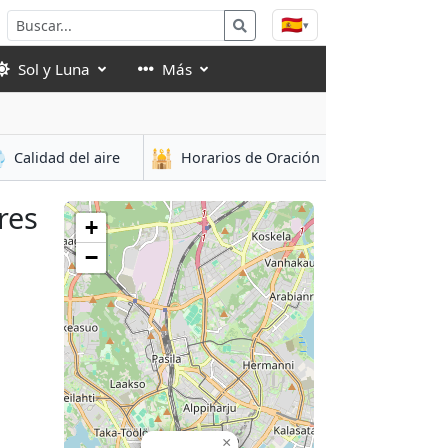
🇪🇸
▾
Sol y Luna
Más

🕌
Calidad del aire
Horarios de Oración
res
+
−
×