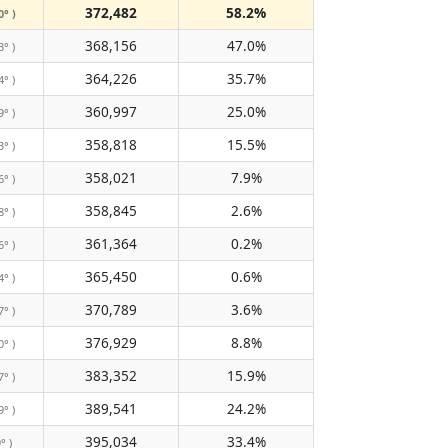
372,482
58.2%
0° )
368,156
47.0%
3° )
364,226
35.7%
4° )
360,997
25.0%
9° )
358,818
15.5%
3° )
358,021
7.9%
6° )
358,845
2.6%
8° )
361,364
0.2%
6° )
365,450
0.6%
4° )
370,789
3.6%
7° )
376,929
8.8%
0° )
383,352
15.9%
7° )
389,541
24.2%
9° )
395,034
33.4%
° )