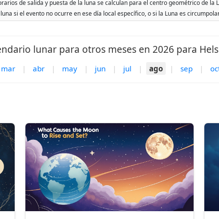
orarios de salida y puesta de la luna se calculan para el centro geométrico de la 
 luna si el evento no ocurre en ese día local específico, o si la Luna es circumpol
endario lunar para otros meses en 2026 para Helsi
mar
|
abr
|
may
|
jun
|
jul
|
ago
|
sep
|
oc