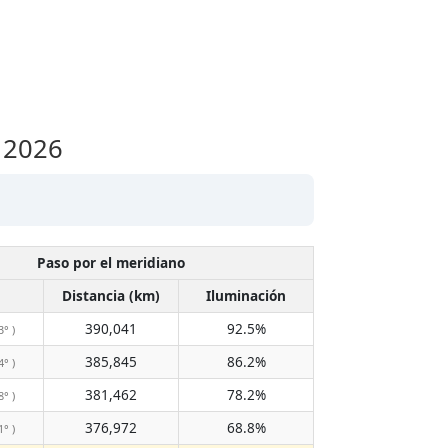
o 2026
Paso por el meridiano
Distancia (km)
Iluminación
390,041
92.5%
3° )
385,845
86.2%
4° )
381,462
78.2%
8° )
376,972
68.8%
1° )