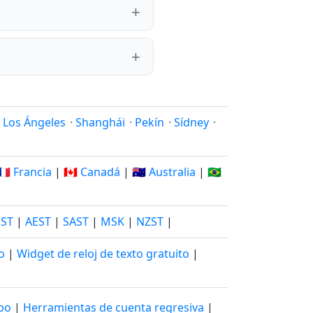
·
Los Ángeles
·
Shanghái
·
Pekín
·
Sídney
·
🇫🇷 Francia
|
🇨🇦 Canadá
|
🇦🇺 Australia
|
🇧🇷
JST
|
AEST
|
SAST
|
MSK
|
NZST
|
o
|
Widget de reloj de texto gratuito
|
mpo
|
Herramientas de cuenta regresiva
|