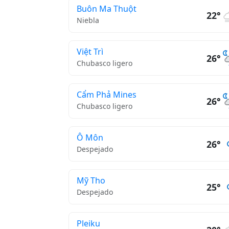
Buôn Ma Thuột
22°
Niebla
Việt Trì
26°
Chubasco ligero
Cẩm Phả Mines
26°
Chubasco ligero
Ô Môn
26°
Despejado
Mỹ Tho
25°
Despejado
Pleiku