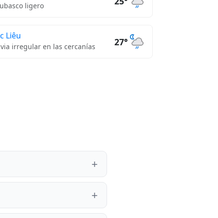
25°
ubasco ligero
c Liêu
27°
uvia irregular en las cercanías