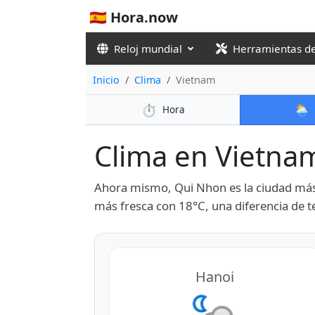
🇪🇸 Hora.now
Reloj mundial
Herramientas d
Inicio
Clima
Vietnam
⏱️
🌦️
Hora
Clima en Vietnam 
Ahora mismo, Qui Nhon es la ciudad más 
más fresca con 18°C, una diferencia de 
Hanoi