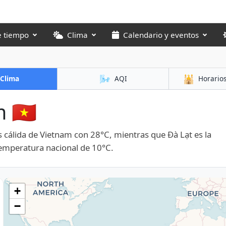
e tiempo
Clima
Calendario y eventos
🌬️
🕌
Clima
AQI
Horario
🇻🇳
cálida de Vietnam con 28°C, mientras que Đà Lạt es la
temperatura nacional de 10°C.
+
−