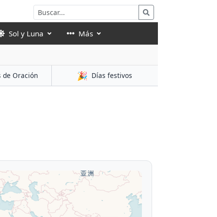
Sol y Luna
Más
🎉
s de Oración
Días festivos