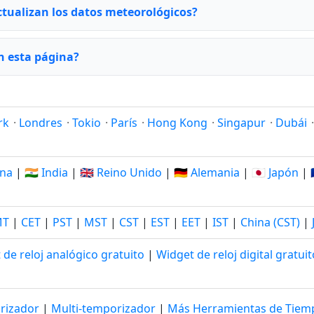
ctualizan los datos meteorológicos?
n esta página?
rk
·
Londres
·
Tokio
·
París
·
Hong Kong
·
Singapur
·
Dubái
ina
|
🇮🇳 India
|
🇬🇧 Reino Unido
|
🇩🇪 Alemania
|
🇯🇵 Japón
|
MT
|
CET
|
PST
|
MST
|
CST
|
EST
|
EET
|
IST
|
China (CST)
|
 de reloj analógico gratuito
|
Widget de reloj digital gratuit
rizador
|
Multi-temporizador
|
Más Herramientas de Tie