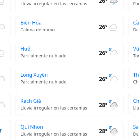
26°
Lluvia irregular en las cercanías
Pa
Biên Hòa
Cầ
26°
Calima de humo
De
Huế
Vũ
26°
Parcialmente nublado
To
Long Xuyên
Th
26°
Parcialmente nublado
Ch
Rạch Giá
Ch
28°
Lluvia irregular en las cercanías
Ll
Qui Nhon
Sa
28°
Lluvia irregular en las cercanías
De