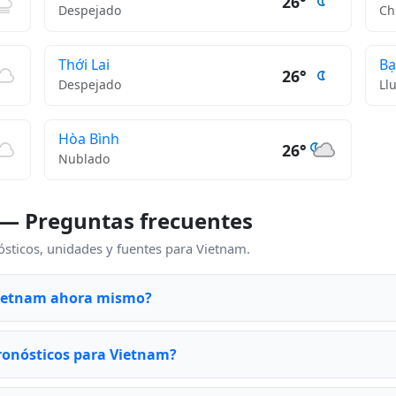
26°
Despejado
Ch
Thới Lai
Bạ
26°
Despejado
Ll
Hòa Bình
26°
Nublado
 — Preguntas frecuentes
ticos, unidades y fuentes para Vietnam.
Vietnam ahora mismo?
ronósticos para Vietnam?