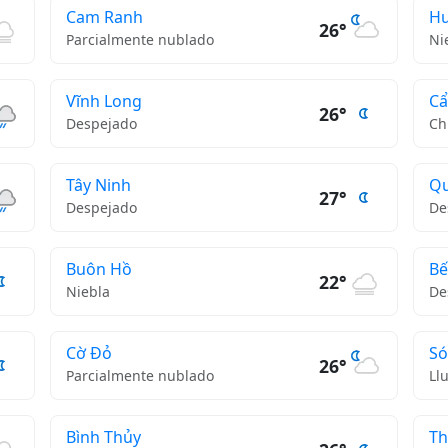
Cam Ranh
Hu
26°
Parcialmente nublado
Ni
Vĩnh Long
C
26°
Despejado
Ch
Tây Ninh
Qu
27°
Despejado
De
Buôn Hồ
Bế
22°
Niebla
De
Cờ Đỏ
Só
26°
Parcialmente nublado
Ll
Bình Thủy
Th