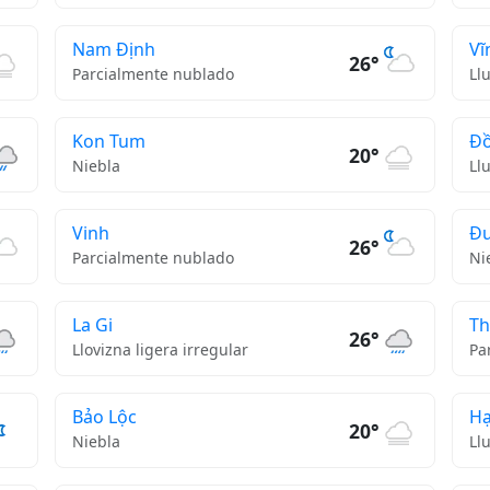
Nam Định
Vĩ
26°
Parcialmente nublado
Ll
Kon Tum
Đồ
20°
Niebla
Ll
Vinh
Đư
26°
Parcialmente nublado
Ni
La Gi
Th
26°
Llovizna ligera irregular
Pa
Bảo Lộc
Hạ
20°
Niebla
Ll