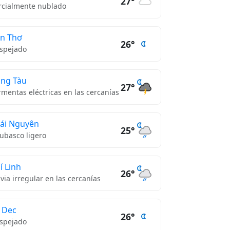
27°
rcialmente nublado
n Thơ
26°
spejado
ng Tàu
27°
rmentas eléctricas en las cercanías
ái Nguyên
25°
ubasco ligero
í Linh
26°
uvia irregular en las cercanías
 Dec
26°
spejado