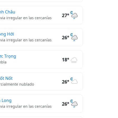
nh Châu
27°
uvia irregular en las cercanías
ng Hới
26°
uvia irregular en las cercanías
c Trọng
18°
ebla
ốt Nốt
26°
rcialmente nublado
 Long
26°
uvia irregular en las cercanías