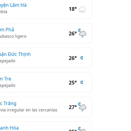
yện Lâm Hà
18°
ebla
ẩm Phả
26°
ubasco ligero
ận Đức Thịnh
26°
spejado
n Tre
25°
spejado
c Trăng
27°
uvia irregular en las cercanías
anh Hóa