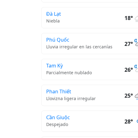
Đà Lạt
18°
Niebla
Phú Quốc
27°
Lluvia irregular en las cercanías
Tam Kỳ
26°
Parcialmente nublado
Phan Thiết
25°
Llovizna ligera irregular
Cần Giuộc
28°
Despejado