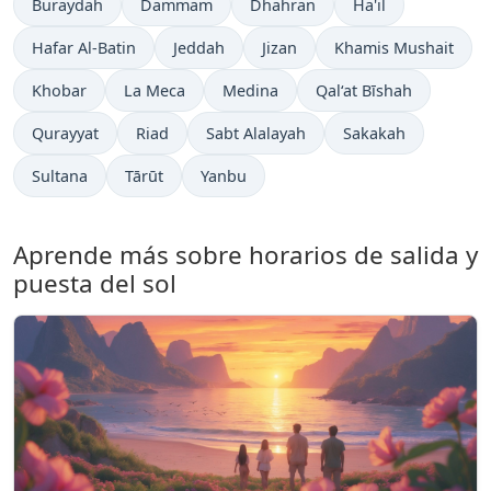
Buraydah
Dammam
Dhahran
Ha'il
Hafar Al-Batin
Jeddah
Jizan
Khamis Mushait
Khobar
La Meca
Medina
Qal‘at Bīshah
Qurayyat
Riad
Sabt Alalayah
Sakakah
Sultana
Tārūt
Yanbu
Aprende más sobre horarios de salida y
puesta del sol