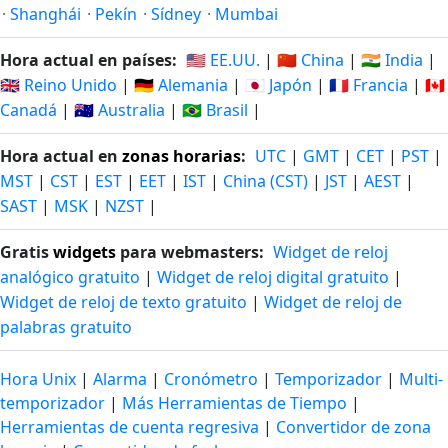
·
Shanghái
·
Pekín
·
Sídney
·
Mumbai
Hora actual en países:
🇺🇸 EE.UU.
|
🇨🇳 China
|
🇮🇳 India
|
🇬🇧 Reino Unido
|
🇩🇪 Alemania
|
🇯🇵 Japón
|
🇫🇷 Francia
|
🇨🇦
Canadá
|
🇦🇺 Australia
|
🇧🇷 Brasil
|
Hora actual en
zonas horarias
:
UTC
|
GMT
|
CET
|
PST
|
MST
|
CST
|
EST
|
EET
|
IST
|
China (CST)
|
JST
|
AEST
|
SAST
|
MSK
|
NZST
|
Gratis
widgets
para webmasters:
Widget de reloj
analógico gratuito
|
Widget de reloj digital gratuito
|
Widget de reloj de texto gratuito
|
Widget de reloj de
palabras gratuito
Hora Unix
|
Alarma
|
Cronómetro
|
Temporizador
|
Multi-
temporizador
|
Más Herramientas de Tiempo
|
Herramientas de cuenta regresiva
|
Convertidor de zona