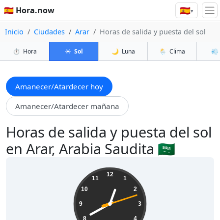
🇪🇸
🇪🇸 Hora.now
▾
Inicio
Ciudades
Arar
Horas de salida y puesta del sol
⏱️
Hora
☀️
Sol
🌙
Luna
🌦️
Clima
💨
Amanecer/Atardecer hoy
Amanecer/Atardecer mañana
Horas de salida y puesta del sol
en Arar, Arabia Saudita 🇸🇦
00:40:13
12
11
1
10
2
9
3
8
4