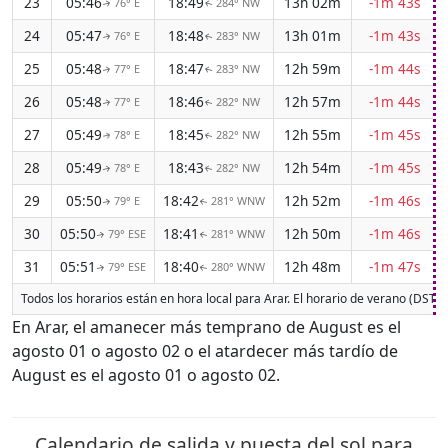
23
05:46
18:49
13h 02m
-1m 43s
76° E
284° NW
↑
↑
24
05:47
18:48
13h 01m
-1m 43s
76° E
283° NW
↑
↑
25
05:48
18:47
12h 59m
-1m 44s
77° E
283° NW
↑
↑
26
05:48
18:46
12h 57m
-1m 44s
77° E
282° NW
↑
↑
27
05:49
18:45
12h 55m
-1m 45s
78° E
282° NW
↑
↑
28
05:49
18:43
12h 54m
-1m 45s
78° E
282° NW
↑
↑
29
05:50
18:42
12h 52m
-1m 46s
79° E
281° WNW
↑
↑
30
05:50
18:41
12h 50m
-1m 46s
79° ESE
281° WNW
↑
↑
31
05:51
18:40
12h 48m
-1m 47s
79° ESE
280° WNW
↑
↑
Todos los horarios están en hora local para Arar. El horario de verano (DST)
En Arar, el amanecer más temprano de August es el
agosto 01 o agosto 02 o el atardecer más tardío de
August es el agosto 01 o agosto 02.
Calendario de salida y puesta del sol para