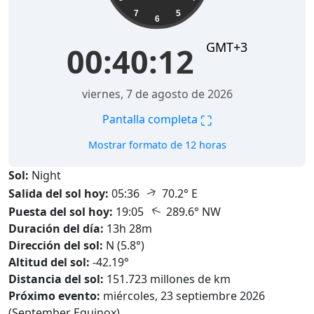
7
5
6
GMT+3
00:40:13
viernes, 7 de agosto de 2026
⛶
Pantalla completa
Mostrar formato de 12 horas
Sol:
Night
↑
Salida del sol hoy:
05:36
70.2° E
↑
Puesta del sol hoy:
19:05
289.6° NW
Duración del día:
13h 28m
Dirección del sol:
N (5.8°)
Altitud del sol:
-42.19°
Distancia del sol:
151.723 millones de km
Próximo evento:
miércoles, 23 septiembre 2026
(September Equinox)