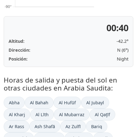
00:40
Altitud:
-42.2°
Dirección:
N (6°)
Posición:
Night
Horas de salida y puesta del sol en
otras ciudades en Arabia Saudita:
Abha
Al Bahah
Al Hufūf
Al Jubayl
Al Kharj
Al Līth
Al Mubarraz
Al Qaţīf
Ar Rass
Ash Shafā
Az Zulfī
Bariq