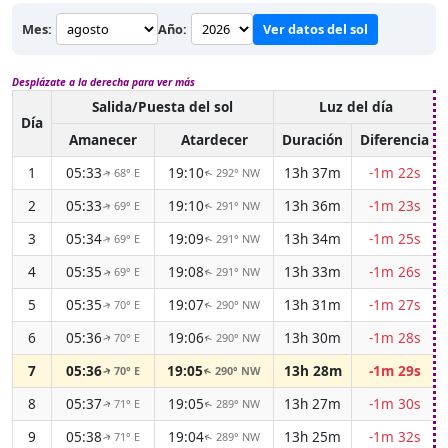
Mes:
Año:
Ver datos del sol
Desplázate a la derecha para ver más
Salida/Puesta del sol
Luz del día
Día
Amanecer
Atardecer
Duración
Diferencia
1
05:33
19:10
13h 37m
-1m 22s
68° E
292° NW
↑
↑
2
05:33
19:10
13h 36m
-1m 23s
69° E
291° NW
↑
↑
3
05:34
19:09
13h 34m
-1m 25s
69° E
291° NW
↑
↑
4
05:35
19:08
13h 33m
-1m 26s
69° E
291° NW
↑
↑
5
05:35
19:07
13h 31m
-1m 27s
70° E
290° NW
↑
↑
6
05:36
19:06
13h 30m
-1m 28s
70° E
290° NW
↑
↑
7
05:36
19:05
13h 28m
-1m 29s
70° E
290° NW
↑
↑
8
05:37
19:05
13h 27m
-1m 30s
71° E
289° NW
↑
↑
9
05:38
19:04
13h 25m
-1m 32s
71° E
289° NW
↑
↑