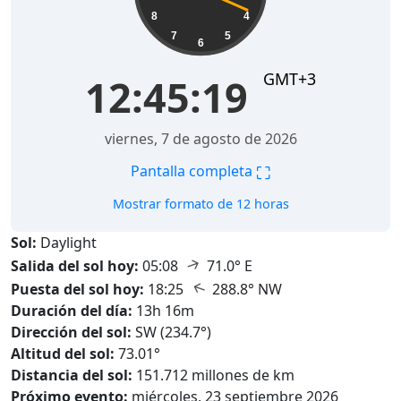
8
4
7
5
6
GMT+3
12:45:21
viernes, 7 de agosto de 2026
⛶
Pantalla completa
Mostrar formato de 12 horas
Sol:
Daylight
↑
Salida del sol hoy:
05:08
71.0° E
↑
Puesta del sol hoy:
18:25
288.8° NW
Duración del día:
13h 16m
Dirección del sol:
SW (234.7°)
Altitud del sol:
73.01°
Distancia del sol:
151.712 millones de km
Próximo evento:
miércoles, 23 septiembre 2026