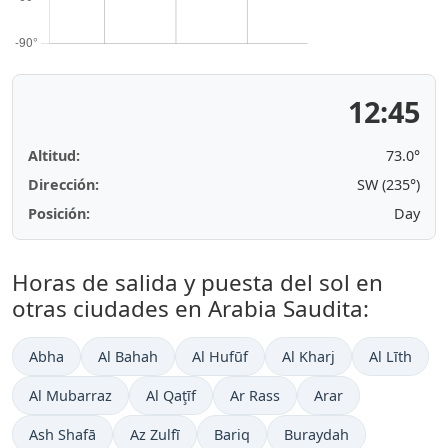
12:45
Altitud:
73.0°
Dirección:
SW (235°)
Posición:
Day
Horas de salida y puesta del sol en
otras ciudades en Arabia Saudita:
Abha
Al Bahah
Al Hufūf
Al Kharj
Al Līth
Al Mubarraz
Al Qaţīf
Ar Rass
Arar
Ash Shafā
Az Zulfī
Bariq
Buraydah