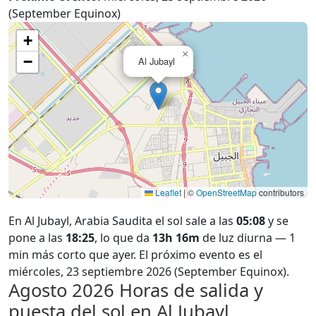
(September Equinox)
+
×
−
Al Jubayl
Leaflet
|
©
OpenStreetMap
contributors
En Al Jubayl, Arabia Saudita el sol sale a las
05:08
y se
pone a las
18:25
, lo que da
13h 16m
de luz diurna — 1
min más corto que ayer. El próximo evento es el
miércoles, 23 septiembre 2026 (September Equinox).
Agosto 2026
Horas de salida y
puesta del sol en Al Jubayl