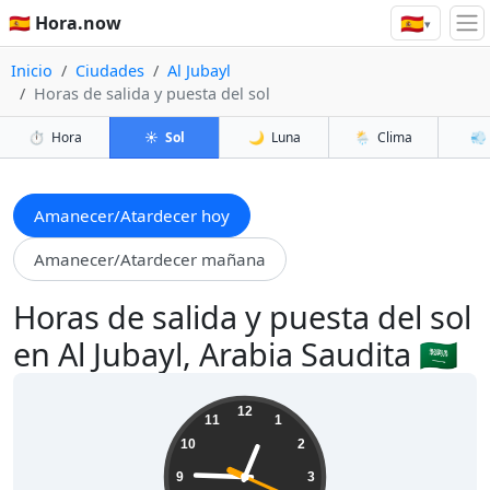
🇪🇸
🇪🇸 Hora.now
▾
Inicio
Ciudades
Al Jubayl
Horas de salida y puesta del sol
⏱️
Hora
☀️
Sol
🌙
Luna
🌦️
Clima
💨
Amanecer/Atardecer hoy
Amanecer/Atardecer mañana
Horas de salida y puesta del sol
en Al Jubayl, Arabia Saudita 🇸🇦
12:45:21
12
11
1
10
2
9
3