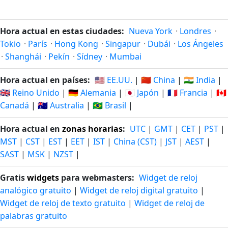
Hora actual en estas ciudades:
Nueva York
·
Londres
·
Tokio
·
París
·
Hong Kong
·
Singapur
·
Dubái
·
Los Ángeles
·
Shanghái
·
Pekín
·
Sídney
·
Mumbai
Hora actual en países:
🇺🇸 EE.UU.
|
🇨🇳 China
|
🇮🇳 India
|
🇬🇧 Reino Unido
|
🇩🇪 Alemania
|
🇯🇵 Japón
|
🇫🇷 Francia
|
🇨🇦
Canadá
|
🇦🇺 Australia
|
🇧🇷 Brasil
|
Hora actual en
zonas horarias
:
UTC
|
GMT
|
CET
|
PST
|
MST
|
CST
|
EST
|
EET
|
IST
|
China (CST)
|
JST
|
AEST
|
SAST
|
MSK
|
NZST
|
Gratis
widgets
para webmasters:
Widget de reloj
analógico gratuito
|
Widget de reloj digital gratuito
|
Widget de reloj de texto gratuito
|
Widget de reloj de
palabras gratuito