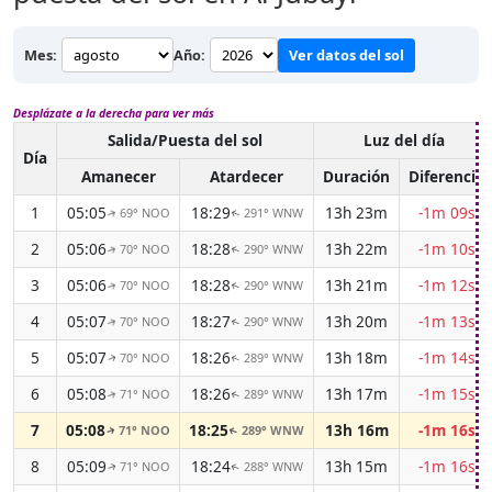
Mes:
Año:
Ver datos del sol
Desplázate a la derecha para ver más
Salida/Puesta del sol
Luz del día
Día
Amanecer
Atardecer
Duración
Diferencia
1
05:05
18:29
13h 23m
-1m 09s
69° NOO
291° WNW
↑
↑
2
05:06
18:28
13h 22m
-1m 10s
70° NOO
290° WNW
↑
↑
3
05:06
18:28
13h 21m
-1m 12s
70° NOO
290° WNW
↑
↑
4
05:07
18:27
13h 20m
-1m 13s
70° NOO
290° WNW
↑
↑
5
05:07
18:26
13h 18m
-1m 14s
70° NOO
289° WNW
↑
↑
6
05:08
18:26
13h 17m
-1m 15s
71° NOO
289° WNW
↑
↑
7
05:08
18:25
13h 16m
-1m 16s
71° NOO
289° WNW
↑
↑
8
05:09
18:24
13h 15m
-1m 16s
71° NOO
288° WNW
↑
↑