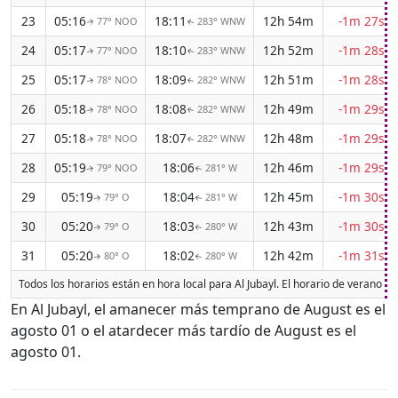
23
05:16
18:11
12h 54m
-1m 27s
77° NOO
283° WNW
↑
↑
24
05:17
18:10
12h 52m
-1m 28s
77° NOO
283° WNW
↑
↑
25
05:17
18:09
12h 51m
-1m 28s
78° NOO
282° WNW
↑
↑
26
05:18
18:08
12h 49m
-1m 29s
78° NOO
282° WNW
↑
↑
27
05:18
18:07
12h 48m
-1m 29s
78° NOO
282° WNW
↑
↑
28
05:19
18:06
12h 46m
-1m 29s
79° NOO
281° W
↑
↑
29
05:19
18:04
12h 45m
-1m 30s
79° O
281° W
↑
↑
30
05:20
18:03
12h 43m
-1m 30s
79° O
280° W
↑
↑
31
05:20
18:02
12h 42m
-1m 31s
80° O
280° W
↑
↑
Todos los horarios están en hora local para Al Jubayl. El horario de verano 
En Al Jubayl, el amanecer más temprano de August es el
agosto 01 o el atardecer más tardío de August es el
agosto 01.