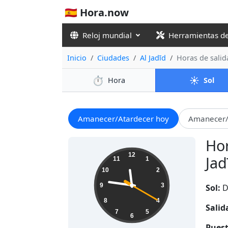
🇪🇸 Hora.now
Reloj mundial
Herramientas d
Inicio
Ciudades
Al Jadīd
Horas de salid
⏱️
☀️
Hora
Sol
Amanecer/Atardecer hoy
Amanecer/
Hor
11:46:21
12
Jad
11
1
10
2
9
3
Sol:
D
8
4
Salid
7
5
6
Puest