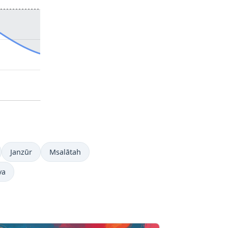
Janzūr
Msalātah
ya