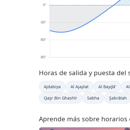
Horas de salida y puesta del 
Ajdabiya
Al Ajaylat
Al Bayḑā’
A
Qaşr Bin Ghashīr
Sabha
Şabrātah
Aprende más sobre horarios d