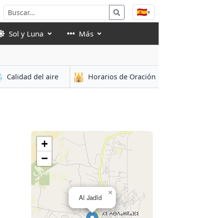
🇪🇸
▾
Sol y Luna
Más

🕌
Calidad del aire
Horarios de Oración
+
−
×
Al Jadīd