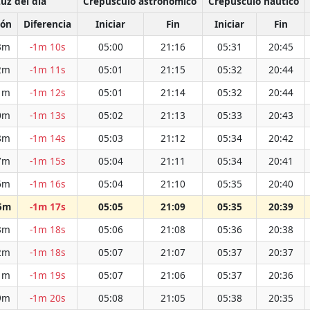
uz del día
Crepúsculo astronómico
Crepúsculo náutico
ión
Diferencia
Iniciar
Fin
Iniciar
Fin
3m
-1m 10s
05:00
21:16
05:31
20:45
2m
-1m 11s
05:01
21:15
05:32
20:44
1m
-1m 12s
05:01
21:14
05:32
20:44
0m
-1m 13s
05:02
21:13
05:33
20:43
8m
-1m 14s
05:03
21:12
05:34
20:42
7m
-1m 15s
05:04
21:11
05:34
20:41
6m
-1m 16s
05:04
21:10
05:35
20:40
5m
-1m 17s
05:05
21:09
05:35
20:39
3m
-1m 18s
05:06
21:08
05:36
20:38
2m
-1m 18s
05:07
21:07
05:37
20:37
1m
-1m 19s
05:07
21:06
05:37
20:36
9m
-1m 20s
05:08
21:05
05:38
20:35