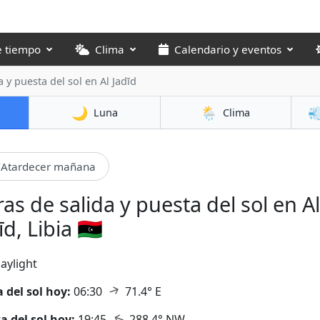
e tiempo
Clima
Calendario y eventos
a y puesta del sol
en Al Jadīd
🌙
🌦️

Luna
Clima
Atardecer mañana
as de salida y puesta del sol en Al
īd, Libia 🇱🇾
aylight
↑
a del sol hoy:
06:30
71.4° E
↑
a del sol hoy:
19:45
288.4° NW