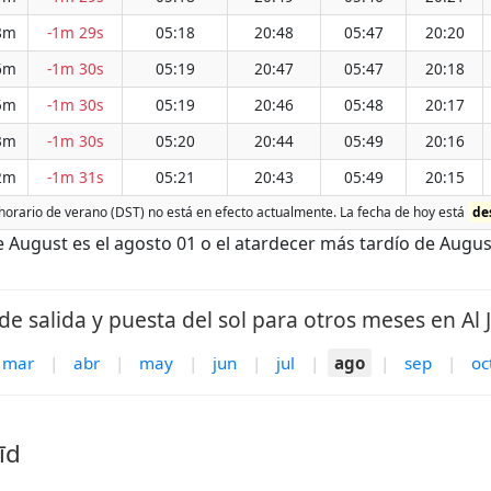
8m
-1m 29s
05:18
20:48
05:47
20:20
6m
-1m 30s
05:19
20:47
05:47
20:18
5m
-1m 30s
05:19
20:46
05:48
20:17
3m
-1m 30s
05:20
20:44
05:49
20:16
2m
-1m 31s
05:21
20:43
05:49
20:15
l horario de verano (DST) no está en efecto actualmente. La fecha de hoy está
de
 August es el agosto 01 o el atardecer más tardío de August
de salida y puesta del sol para otros meses en Al J
mar
|
abr
|
may
|
jun
|
jul
|
ago
|
sep
|
oc
īd