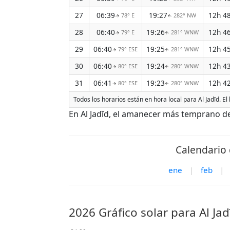
27
06:39
19:27
12h 4
78° E
282° NW
↑
↑
28
06:40
19:26
12h 4
79° E
281° WNW
↑
↑
29
06:40
19:25
12h 4
79° ESE
281° WNW
↑
↑
30
06:40
19:24
12h 4
80° ESE
280° WNW
↑
↑
31
06:41
19:23
12h 4
80° ESE
280° WNW
↑
↑
Todos los horarios están en hora local para Al Jadīd. E
En Al Jadīd, el amanecer más temprano de
Calendario 
ene
|
feb
|
2026 Gráfico solar para Al Jad