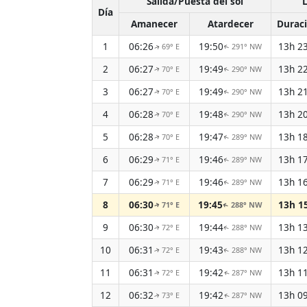
Salida/Puesta del sol
L
Día
Amanecer
Atardecer
Durac
1
06:26
19:50
13h 2
69° E
291° NW
↑
↑
2
06:27
19:49
13h 2
70° E
290° NW
↑
↑
3
06:27
19:49
13h 2
70° E
290° NW
↑
↑
4
06:28
19:48
13h 2
70° E
290° NW
↑
↑
5
06:28
19:47
13h 1
70° E
289° NW
↑
↑
6
06:29
19:46
13h 1
71° E
289° NW
↑
↑
7
06:29
19:46
13h 1
71° E
289° NW
↑
↑
8
06:30
19:45
13h 1
71° E
288° NW
↑
↑
9
06:30
19:44
13h 1
72° E
288° NW
↑
↑
10
06:31
19:43
13h 1
72° E
288° NW
↑
↑
11
06:31
19:42
13h 1
72° E
287° NW
↑
↑
12
06:32
19:42
13h 0
73° E
287° NW
↑
↑