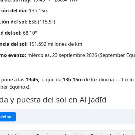
ión del día:
13h 15m
ción del sol:
ESE (115.5°)
d del sol:
68.10°
ncia del sol:
151.692 millones de km
mo evento:
miércoles, 23 septiembre 2026 (September Equ
 pone a las
19:45
, lo que da
13h 15m
de luz diurna — 1 min 
ber Equinox).
da y puesta del sol en Al Jadīd
del sol