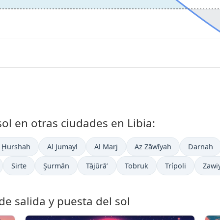
sol en otras ciudades en Libia:
l Ḩurshah
Al Jumayl
Al Marj
Az Zāwīyah
Darnah
Sirte
Şurmān
Tājūrā’
Tobruk
Trípoli
Zawi
e salida y puesta del sol