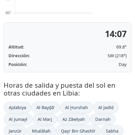
14:07
Altitud:
69.8°
Dirección:
SW (218°)
Posición:
Day
Horas de salida y puesta del sol en
otras ciudades en Libia:
Ajdabiya
Al Bayḑā’
Al Ḩurshah
Al Jadīd
Al Jumayl
Al Marj
Az Zāwīyah
Darnah
Janzūr
Msalātah
Qaşr Bin Ghashīr
Sabha