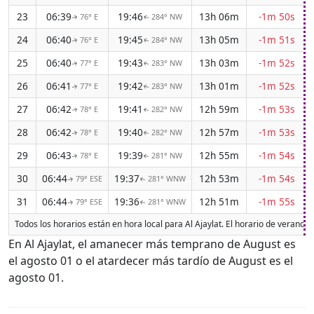
23
06:39
19:46
13h 06m
-1m 50s
76° E
284° NW
↑
↑
24
06:40
19:45
13h 05m
-1m 51s
76° E
284° NW
↑
↑
25
06:40
19:43
13h 03m
-1m 52s
77° E
283° NW
↑
↑
26
06:41
19:42
13h 01m
-1m 52s
77° E
283° NW
↑
↑
27
06:42
19:41
12h 59m
-1m 53s
78° E
282° NW
↑
↑
28
06:42
19:40
12h 57m
-1m 53s
78° E
282° NW
↑
↑
29
06:43
19:39
12h 55m
-1m 54s
78° E
281° NW
↑
↑
30
06:44
19:37
12h 53m
-1m 54s
79° ESE
281° WNW
↑
↑
31
06:44
19:36
12h 51m
-1m 55s
79° ESE
281° WNW
↑
↑
Todos los horarios están en hora local para Al Ajaylat. El horario de verano 
En Al Ajaylat, el amanecer más temprano de August es
el agosto 01 o el atardecer más tardío de August es el
agosto 01.