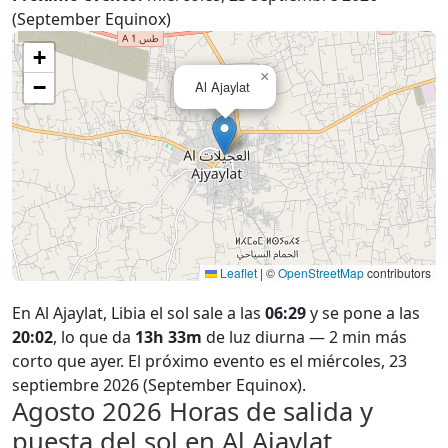
(September Equinox)
+
×
−
Al Ajaylat
Leaflet
|
©
OpenStreetMap
contributors
En Al Ajaylat, Libia el sol sale a las
06:29
y se pone a las
20:02
, lo que da
13h 33m
de luz diurna — 2 min más
corto que ayer. El próximo evento es el miércoles, 23
septiembre 2026 (September Equinox).
Agosto 2026
Horas de salida y
puesta del sol en Al Ajaylat