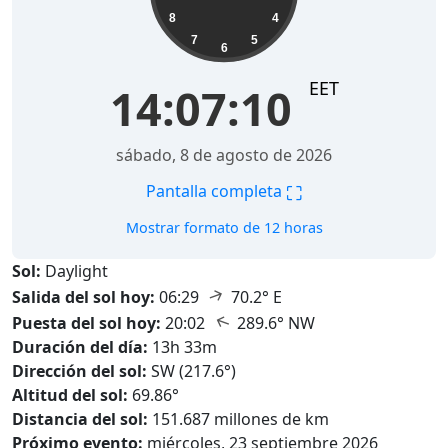
8
4
7
5
6
EET
14:07:11
sábado, 8 de agosto de 2026
⛶
Pantalla completa
Mostrar formato de 12 horas
Sol:
Daylight
↑
Salida del sol hoy:
06:29
70.2° E
↑
Puesta del sol hoy:
20:02
289.6° NW
Duración del día:
13h 33m
Dirección del sol:
SW (217.6°)
Altitud del sol:
69.86°
Distancia del sol:
151.687 millones de km
Próximo evento:
miércoles, 23 septiembre 2026