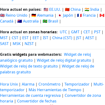
Hora actual en países:
🇺🇸 EE.UU.
|
🇨🇳 China
|
🇮🇳 India
|
🇬🇧 Reino Unido
|
🇩🇪 Alemania
|
🇯🇵 Japón
|
🇫🇷 Francia
|
🇨🇦
Canadá
|
🇦🇺 Australia
|
🇧🇷 Brasil
|
Hora actual en
zonas horarias
:
UTC
|
GMT
|
CET
|
PST
|
MST
|
CST
|
EST
|
EET
|
IST
|
China (CST)
|
JST
|
AEST
|
SAST
|
MSK
|
NZST
|
Gratis
widgets
para webmasters:
Widget de reloj
analógico gratuito
|
Widget de reloj digital gratuito
|
Widget de reloj de texto gratuito
|
Widget de reloj de
palabras gratuito
Hora Unix
|
Alarma
|
Cronómetro
|
Temporizador
|
Multi-
temporizador
|
Más Herramientas de Tiempo
|
Herramientas de cuenta regresiva
|
Convertidor de zona
horaria
|
Convertidor de fechas