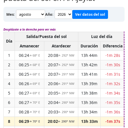
Mes:
Año:
Ver datos del sol
Desplázate a la derecha para ver más
Salida/Puesta del sol
Luz del día
Día
Amanecer
Atardecer
Duración
Diferencia
1
06:24
20:08
13h 44m
-1m 28s
68° E
292° NW
↑
↑
2
06:25
20:07
13h 42m
-1m 30s
68° E
292° NW
↑
↑
3
06:25
20:07
13h 41m
-1m 31s
68° E
291° NW
↑
↑
4
06:26
20:06
13h 39m
-1m 32s
69° E
291° NW
↑
↑
5
06:27
20:05
13h 38m
-1m 34s
69° E
291° NW
↑
↑
6
06:27
20:04
13h 36m
-1m 35s
70° E
290° NW
↑
↑
7
06:28
20:03
13h 34m
-1m 36s
70° E
290° NW
↑
↑
8
06:29
20:02
13h 33m
-1m 37s
70° E
290° NW
↑
↑