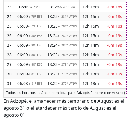
23
06:09
18:26
12h 16m
-0m 18s
78° E
281° NW
↑
↑
24
06:09
18:25
12h 15m
-0m 18s
79° ESE
281° WNW
↑
↑
25
06:09
18:25
12h 15m
-0m 18s
79° ESE
281° WNW
↑
↑
26
06:09
18:24
12h 15m
-0m 19s
80° ESE
280° WNW
↑
↑
27
06:09
18:24
12h 14m
-0m 19s
80° ESE
280° WNW
↑
↑
28
06:09
18:23
12h 14m
-0m 19s
80° ESE
280° WNW
↑
↑
29
06:09
18:23
12h 14m
-0m 19s
80° ESE
279° WNW
↑
↑
30
06:09
18:23
12h 13m
-0m 19s
81° ESE
279° WNW
↑
↑
31
06:08
18:22
12h 13m
-0m 19s
81° ESE
279° WNW
↑
↑
Todos los horarios están en hora local para Adzopé. El horario de verano (D
En Adzopé, el amanecer más temprano de August es el
agosto 31 o el atardecer más tardío de August es el
agosto 01.