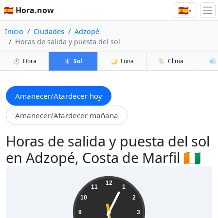
🇪🇸
🇪🇸 Hora.now
▾
Inicio
Ciudades
Adzopé
Horas de salida y puesta del sol
⏱️
Hora
☀️
Sol
🌙
Luna
🌦️
Clima
💨
Amanecer/Atardecer hoy
Amanecer/Atardecer mañana
Horas de salida y puesta del sol
en Adzopé, Costa de Marfil 🇨🇮
06:04:29
12
11
1
10
2
9
3