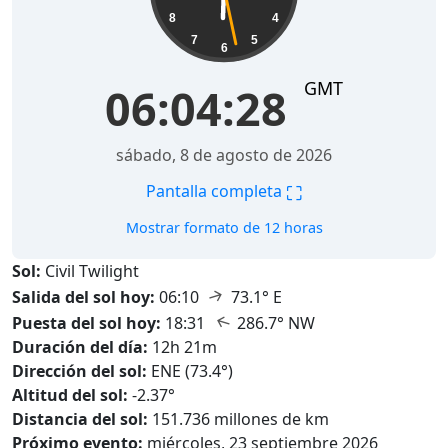
8
4
7
5
6
GMT
06:04:29
sábado, 8 de agosto de 2026
⛶
Pantalla completa
Mostrar formato de 12 horas
Sol:
Civil Twilight
↑
Salida del sol hoy:
06:10
73.1° E
↑
Puesta del sol hoy:
18:31
286.7° NW
Duración del día:
12h 21m
Dirección del sol:
ENE (73.4°)
Altitud del sol:
-2.37°
Distancia del sol:
151.736 millones de km
Próximo evento:
miércoles, 23 septiembre 2026