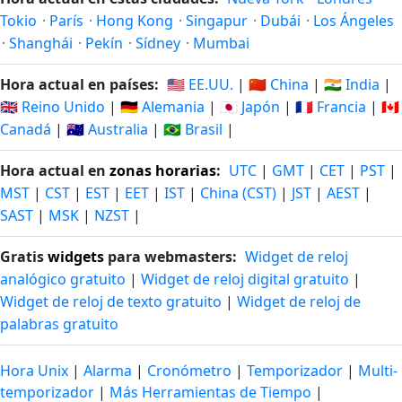
Tokio
·
París
·
Hong Kong
·
Singapur
·
Dubái
·
Los Ángeles
·
Shanghái
·
Pekín
·
Sídney
·
Mumbai
Hora actual en países:
🇺🇸 EE.UU.
|
🇨🇳 China
|
🇮🇳 India
|
🇬🇧 Reino Unido
|
🇩🇪 Alemania
|
🇯🇵 Japón
|
🇫🇷 Francia
|
🇨🇦
Canadá
|
🇦🇺 Australia
|
🇧🇷 Brasil
|
Hora actual en
zonas horarias
:
UTC
|
GMT
|
CET
|
PST
|
MST
|
CST
|
EST
|
EET
|
IST
|
China (CST)
|
JST
|
AEST
|
SAST
|
MSK
|
NZST
|
Gratis
widgets
para webmasters:
Widget de reloj
analógico gratuito
|
Widget de reloj digital gratuito
|
Widget de reloj de texto gratuito
|
Widget de reloj de
palabras gratuito
Hora Unix
|
Alarma
|
Cronómetro
|
Temporizador
|
Multi-
temporizador
|
Más Herramientas de Tiempo
|