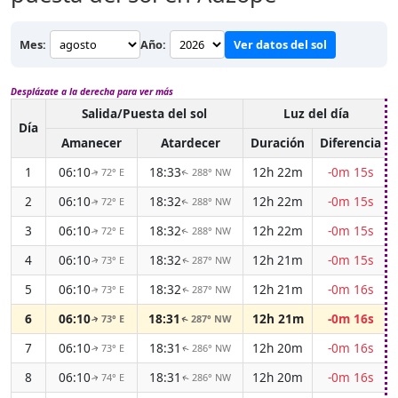
Mes:
Año:
Ver datos del sol
Desplázate a la derecha para ver más
Salida/Puesta del sol
Luz del día
Día
Amanecer
Atardecer
Duración
Diferencia
1
06:10
18:33
12h 22m
-0m 15s
72° E
288° NW
↑
↑
2
06:10
18:32
12h 22m
-0m 15s
72° E
288° NW
↑
↑
3
06:10
18:32
12h 22m
-0m 15s
72° E
288° NW
↑
↑
4
06:10
18:32
12h 21m
-0m 15s
73° E
287° NW
↑
↑
5
06:10
18:32
12h 21m
-0m 16s
73° E
287° NW
↑
↑
6
06:10
18:31
12h 21m
-0m 16s
73° E
287° NW
↑
↑
7
06:10
18:31
12h 20m
-0m 16s
73° E
286° NW
↑
↑
8
06:10
18:31
12h 20m
-0m 16s
74° E
286° NW
↑
↑