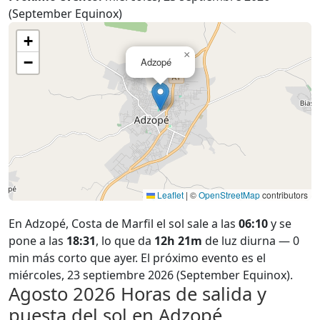
(September Equinox)
+
×
−
Adzopé
Leaflet
|
©
OpenStreetMap
contributors
En Adzopé, Costa de Marfil el sol sale a las
06:10
y se
pone a las
18:31
, lo que da
12h 21m
de luz diurna — 0
min más corto que ayer. El próximo evento es el
miércoles, 23 septiembre 2026 (September Equinox).
Agosto 2026
Horas de salida y
puesta del sol en Adzopé