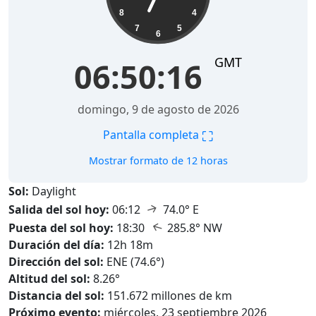
8
4
7
5
6
GMT
06:50:18
domingo, 9 de agosto de 2026
⛶
Pantalla completa
Mostrar formato de 12 horas
Sol:
Daylight
↑
Salida del sol hoy:
06:12
74.0° E
↑
Puesta del sol hoy:
18:30
285.8° NW
Duración del día:
12h 18m
Dirección del sol:
ENE (74.6°)
Altitud del sol:
8.26°
Distancia del sol:
151.672 millones de km
Próximo evento:
miércoles, 23 septiembre 2026