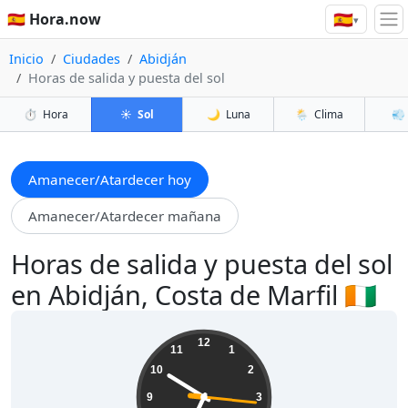
🇪🇸
🇪🇸 Hora.now
▾
Inicio
Ciudades
Abidján
Horas de salida y puesta del sol
⏱️
Hora
☀️
Sol
🌙
Luna
🌦️
Clima
💨
Amanecer/Atardecer hoy
Amanecer/Atardecer mañana
Horas de salida y puesta del sol
en Abidján, Costa de Marfil 🇨🇮
06:50:18
12
11
1
10
2
9
3