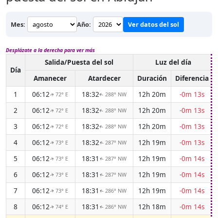
Mes:
Año:
Ver datos del sol
Desplázate a la derecha para ver más
Salida/Puesta del sol
Luz del día
Día
Amanecer
Atardecer
Duración
Diferencia
1
06:12
18:32
12h 20m
-0m 13s
72° E
288° NW
↑
↑
2
06:12
18:32
12h 20m
-0m 13s
72° E
288° NW
↑
↑
3
06:12
18:32
12h 20m
-0m 13s
72° E
288° NW
↑
↑
4
06:12
18:32
12h 19m
-0m 13s
73° E
287° NW
↑
↑
5
06:12
18:31
12h 19m
-0m 14s
73° E
287° NW
↑
↑
6
06:12
18:31
12h 19m
-0m 14s
73° E
287° NW
↑
↑
7
06:12
18:31
12h 19m
-0m 14s
73° E
286° NW
↑
↑
8
06:12
18:31
12h 18m
-0m 14s
74° E
286° NW
↑
↑