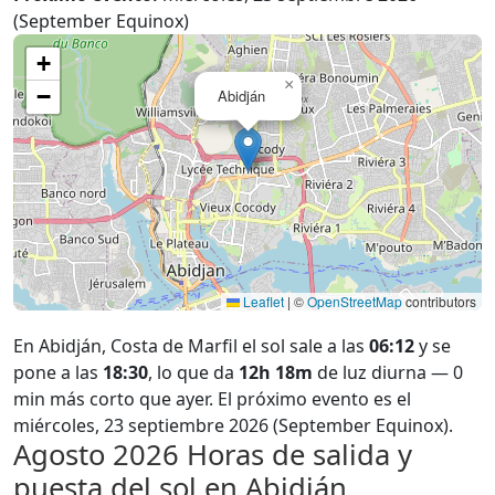
(September Equinox)
+
×
−
Abidján
Leaflet
|
©
OpenStreetMap
contributors
En Abidján, Costa de Marfil el sol sale a las
06:12
y se
pone a las
18:30
, lo que da
12h 18m
de luz diurna — 0
min más corto que ayer. El próximo evento es el
miércoles, 23 septiembre 2026 (September Equinox).
Agosto 2026
Horas de salida y
puesta del sol en Abidján