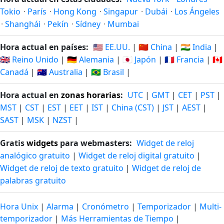
Tokio
·
París
·
Hong Kong
·
Singapur
·
Dubái
·
Los Ángeles
·
Shanghái
·
Pekín
·
Sídney
·
Mumbai
Hora actual en países:
🇺🇸 EE.UU.
|
🇨🇳 China
|
🇮🇳 India
|
🇬🇧 Reino Unido
|
🇩🇪 Alemania
|
🇯🇵 Japón
|
🇫🇷 Francia
|
🇨🇦
Canadá
|
🇦🇺 Australia
|
🇧🇷 Brasil
|
Hora actual en
zonas horarias
:
UTC
|
GMT
|
CET
|
PST
|
MST
|
CST
|
EST
|
EET
|
IST
|
China (CST)
|
JST
|
AEST
|
SAST
|
MSK
|
NZST
|
Gratis
widgets
para webmasters:
Widget de reloj
analógico gratuito
|
Widget de reloj digital gratuito
|
Widget de reloj de texto gratuito
|
Widget de reloj de
palabras gratuito
Hora Unix
|
Alarma
|
Cronómetro
|
Temporizador
|
Multi-
temporizador
|
Más Herramientas de Tiempo
|