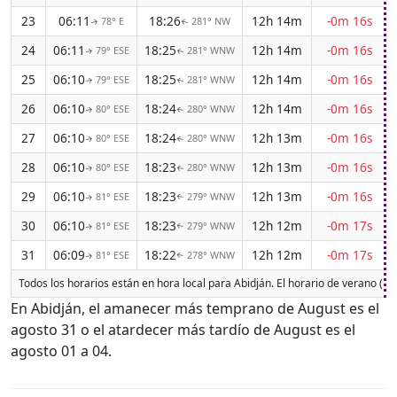
23
06:11
18:26
12h 14m
-0m 16s
78° E
281° NW
↑
↑
24
06:11
18:25
12h 14m
-0m 16s
79° ESE
281° WNW
↑
↑
25
06:10
18:25
12h 14m
-0m 16s
79° ESE
281° WNW
↑
↑
26
06:10
18:24
12h 14m
-0m 16s
80° ESE
280° WNW
↑
↑
27
06:10
18:24
12h 13m
-0m 16s
80° ESE
280° WNW
↑
↑
28
06:10
18:23
12h 13m
-0m 16s
80° ESE
280° WNW
↑
↑
29
06:10
18:23
12h 13m
-0m 16s
81° ESE
279° WNW
↑
↑
30
06:10
18:23
12h 12m
-0m 17s
81° ESE
279° WNW
↑
↑
31
06:09
18:22
12h 12m
-0m 17s
81° ESE
278° WNW
↑
↑
Todos los horarios están en hora local para Abidján. El horario de verano (D
En Abidján, el amanecer más temprano de August es el
agosto 31 o el atardecer más tardío de August es el
agosto 01 a 04.