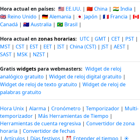
Hora actual en países:
🇺🇸 EE.UU.
|
🇨🇳 China
|
🇮🇳 India
|
🇬🇧 Reino Unido
|
🇩🇪 Alemania
|
🇯🇵 Japón
|
🇫🇷 Francia
|
🇨🇦
Canadá
|
🇦🇺 Australia
|
🇧🇷 Brasil
|
Hora actual en
zonas horarias
:
UTC
|
GMT
|
CET
|
PST
|
MST
|
CST
|
EST
|
EET
|
IST
|
China (CST)
|
JST
|
AEST
|
SAST
|
MSK
|
NZST
|
Gratis
widgets
para webmasters:
Widget de reloj
analógico gratuito
|
Widget de reloj digital gratuito
|
Widget de reloj de texto gratuito
|
Widget de reloj de
palabras gratuito
Hora Unix
|
Alarma
|
Cronómetro
|
Temporizador
|
Multi-
temporizador
|
Más Herramientas de Tiempo
|
Herramientas de cuenta regresiva
|
Convertidor de zona
horaria
|
Convertidor de fechas
|
Artículos
|
Días festivos
|
⏰ Entender el tiempo
|
☀️