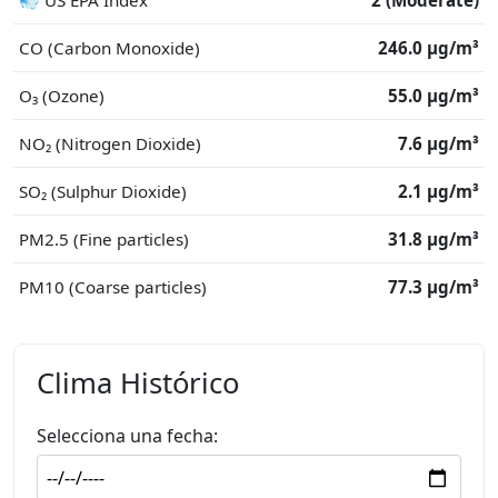
💨 US EPA Index
2 (Moderate)
CO (Carbon Monoxide)
246.0 μg/m³
O₃ (Ozone)
55.0 μg/m³
NO₂ (Nitrogen Dioxide)
7.6 μg/m³
SO₂ (Sulphur Dioxide)
2.1 μg/m³
PM2.5 (Fine particles)
31.8 μg/m³
PM10 (Coarse particles)
77.3 μg/m³
Clima Histórico
Selecciona una fecha: