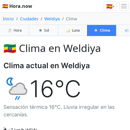
🇪🇸
🇪🇸 Hora.now
▾
Inicio
Ciudades
Weldiya
Clima
⏱️
Hora
☀️
Sol
🌙
Luna
🌦️
Clima
💨
🇪🇹 Clima en Weldiya
Clima actual en Weldiya
16°C
Sensación térmica 16°C. Lluvia irregular en las
cercanías.