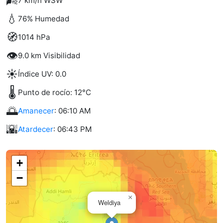
🌬️
7 km/h WSW
💧
76% Humedad
🧭
1014 hPa
👁️
9.0 km Visibilidad
☀️
Índice UV: 0.0
🌡️
Punto de rocío: 12°C
🌅
Amanecer
: 06:10 AM
🌇
Atardecer
: 06:43 PM
+
−
×
Weldiya