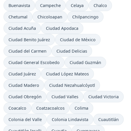
Buenavista
Campeche
Celaya
Chalco
Chetumal
Chicoloapan
Chilpancingo
Ciudad Acuña
Ciudad Apodaca
Ciudad Benito Juárez
Ciudad de México
Ciudad del Carmen
Ciudad Delicias
Ciudad General Escobedo
Ciudad Guzmán
Ciudad Juárez
Ciudad López Mateos
Ciudad Madero
Ciudad Nezahualcóyotl
Ciudad Obregón
Ciudad Valles
Ciudad Victoria
Coacalco
Coatzacoalcos
Colima
Colonia del Valle
Colonia Lindavista
Cuautitlán
Cuautitlán Izcalli
Cuautla
Cuernavaca