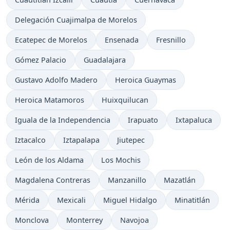
Delegación Cuajimalpa de Morelos
Ecatepec de Morelos
Ensenada
Fresnillo
Gómez Palacio
Guadalajara
Gustavo Adolfo Madero
Heroica Guaymas
Heroica Matamoros
Huixquilucan
Iguala de la Independencia
Irapuato
Ixtapaluca
Iztacalco
Iztapalapa
Jiutepec
León de los Aldama
Los Mochis
Magdalena Contreras
Manzanillo
Mazatlán
Mérida
Mexicali
Miguel Hidalgo
Minatitlán
Monclova
Monterrey
Navojoa