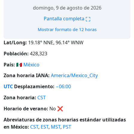
domingo, 9 de agosto de 2026
⛶
Pantalla completa
Mostrar formato de 12 horas
Lat/Long:
19.18° NNE, 96.14° WNW
Población:
428,323
País:
🇲🇽
México
Zona horaria IANA:
America/Mexico_City
UTC
Desplazamiento:
−06:00
Zona horaria:
CST
Horario de verano:
No
❌
Abreviaturas de zonas horarias estándar utilizadas
en México:
CST
,
EST
,
MST
,
PST