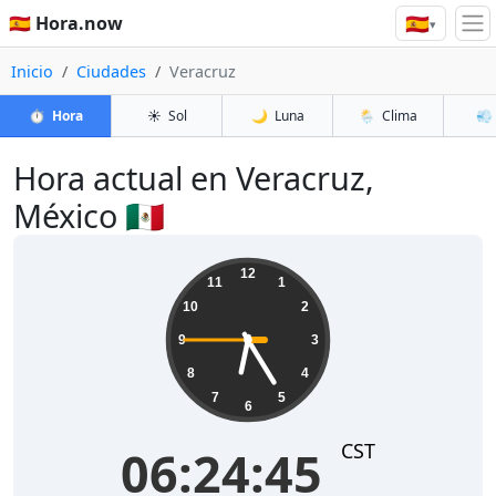
🇪🇸
🇪🇸 Hora.now
▾
Inicio
Ciudades
Veracruz
⏱️
Hora
☀️
Sol
🌙
Luna
🌦️
Clima
💨
Hora actual en Veracruz,
México 🇲🇽
06:24:45
12
11
1
10
2
9
3
8
4
7
5
6
CST
06:24:45