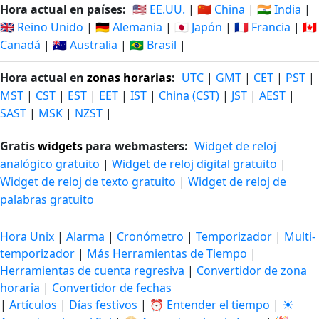
Hora actual en países:
🇺🇸 EE.UU.
|
🇨🇳 China
|
🇮🇳 India
|
🇬🇧 Reino Unido
|
🇩🇪 Alemania
|
🇯🇵 Japón
|
🇫🇷 Francia
|
🇨🇦
Canadá
|
🇦🇺 Australia
|
🇧🇷 Brasil
|
Hora actual en
zonas horarias
:
UTC
|
GMT
|
CET
|
PST
|
MST
|
CST
|
EST
|
EET
|
IST
|
China (CST)
|
JST
|
AEST
|
SAST
|
MSK
|
NZST
|
Gratis
widgets
para webmasters:
Widget de reloj
analógico gratuito
|
Widget de reloj digital gratuito
|
Widget de reloj de texto gratuito
|
Widget de reloj de
palabras gratuito
Hora Unix
|
Alarma
|
Cronómetro
|
Temporizador
|
Multi-
temporizador
|
Más Herramientas de Tiempo
|
Herramientas de cuenta regresiva
|
Convertidor de zona
horaria
|
Convertidor de fechas
|
Artículos
|
Días festivos
|
⏰ Entender el tiempo
|
☀️