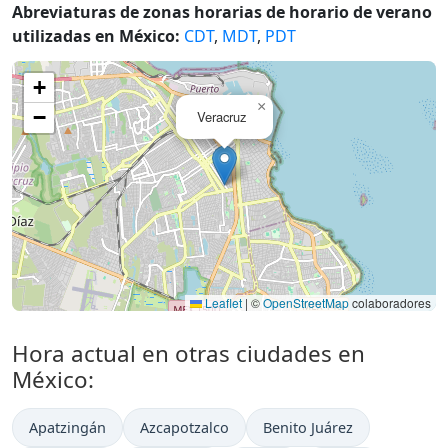
Abreviaturas de zonas horarias de horario de verano
utilizadas en México:
CDT
,
MDT
,
PDT
+
×
−
Veracruz
Leaflet
|
©
OpenStreetMap
colaboradores
Hora actual en otras ciudades en
México:
Apatzingán
Azcapotzalco
Benito Juárez