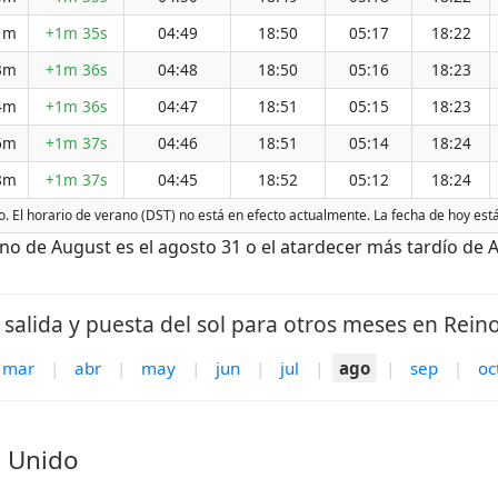
1m
+1m 35s
04:49
18:50
05:17
18:22
3m
+1m 36s
04:48
18:50
05:16
18:23
4m
+1m 36s
04:47
18:51
05:15
18:23
6m
+1m 37s
04:46
18:51
05:14
18:24
8m
+1m 37s
04:45
18:52
05:12
18:24
o. El horario de verano (DST) no está en efecto actualmente. La fecha de hoy est
 de August es el agosto 31 o el atardecer más tardío de A
salida y puesta del sol para otros meses en Rein
mar
|
abr
|
may
|
jun
|
jul
|
ago
|
sep
|
oc
o Unido