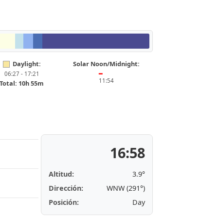
Daylight:
Solar Noon/Midnight:
06:27 - 17:21
━
11:54
Total: 10h 55m
16:58
Altitud:
3.9°
Dirección:
WNW (291°)
Posición:
Day