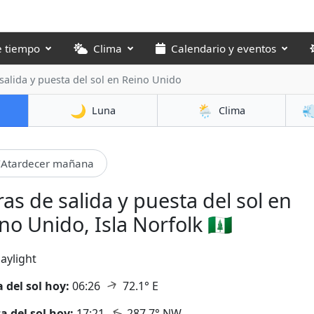
e tiempo
Clima
Calendario y eventos
salida y puesta del sol
en Reino Unido
🌙
🌦️

Luna
Clima
Atardecer mañana
as de salida y puesta del sol en
no Unido, Isla Norfolk 🇳🇫
aylight
↑
a del sol hoy:
06:26
72.1° E
↑
a del sol hoy:
17:21
287.7° NW