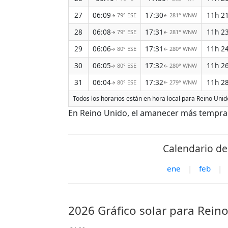
27
06:09
17:30
11h 2
79° ESE
281° WNW
↑
↑
28
06:08
17:31
11h 2
79° ESE
281° WNW
↑
↑
29
06:06
17:31
11h 2
80° ESE
280° WNW
↑
↑
30
06:05
17:32
11h 2
80° ESE
280° WNW
↑
↑
31
06:04
17:32
11h 2
80° ESE
279° WNW
↑
↑
Todos los horarios están en hora local para Reino Unid
En Reino Unido, el amanecer más temprano
Calendario de 
ene
|
feb
|
2026 Gráfico solar para Rein