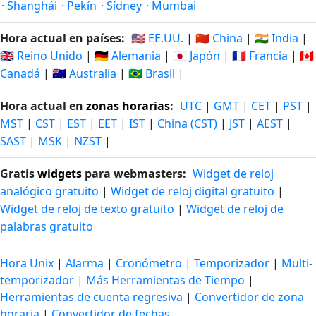
·
Shanghái
·
Pekín
·
Sídney
·
Mumbai
Hora actual en países:
🇺🇸 EE.UU.
|
🇨🇳 China
|
🇮🇳 India
|
🇬🇧 Reino Unido
|
🇩🇪 Alemania
|
🇯🇵 Japón
|
🇫🇷 Francia
|
🇨🇦
Canadá
|
🇦🇺 Australia
|
🇧🇷 Brasil
|
Hora actual en
zonas horarias
:
UTC
|
GMT
|
CET
|
PST
|
MST
|
CST
|
EST
|
EET
|
IST
|
China (CST)
|
JST
|
AEST
|
SAST
|
MSK
|
NZST
|
Gratis
widgets
para webmasters:
Widget de reloj
analógico gratuito
|
Widget de reloj digital gratuito
|
Widget de reloj de texto gratuito
|
Widget de reloj de
palabras gratuito
Hora Unix
|
Alarma
|
Cronómetro
|
Temporizador
|
Multi-
temporizador
|
Más Herramientas de Tiempo
|
Herramientas de cuenta regresiva
|
Convertidor de zona
horaria
|
Convertidor de fechas