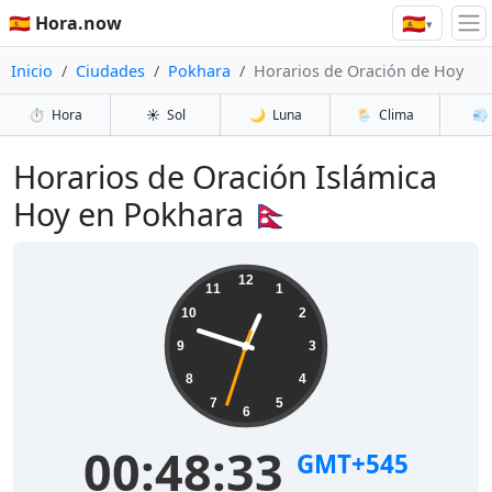
🇪🇸
🇪🇸 Hora.now
▾
Inicio
Ciudades
Pokhara
Horarios de Oración de Hoy
⏱️
Hora
☀️
Sol
🌙
Luna
🌦️
Clima
💨
Horarios de Oración Islámica
Hoy en Pokhara 🇳🇵
12
11
1
10
2
9
3
8
4
7
5
6
00:48:33
GMT+545