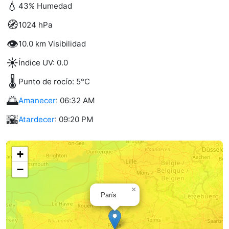
💧
43% Humedad
🧭
1024 hPa
👁️
10.0 km Visibilidad
☀️
Índice UV: 0.0
🌡️
Punto de rocío: 5°C
🌅
Amanecer
: 06:32 AM
🌇
Atardecer
: 09:20 PM
+
−
×
París