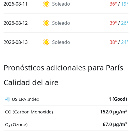
2026-08-11
Soleado
36°
/
19°
2026-08-12
Soleado
39°
/
26°
2026-08-13
Soleado
38°
/
24°
Pronósticos adicionales para París
Calidad del aire
💨 US EPA Index
1 (Good)
CO (Carbon Monoxide)
152.0 μg/m³
O₃ (Ozone)
67.0 μg/m³