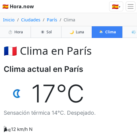
🇪🇸
🇪🇸 Hora.now
▾
Inicio
Ciudades
París
Clima
⏱️
Hora
☀️
Sol
🌙
Luna
🌦️
Clima
💨
🇫🇷 Clima en París
Clima actual en París
17°C
Sensación térmica 14°C. Despejado.
🌬️
12 km/h N