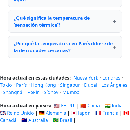
¿Qué significa la temperatura de
'sensación térmica'?
¿Por qué la temperatura en París difiere de
la de ciudades cercanas?
Hora actual en estas ciudades:
Nueva York
·
Londres
·
Tokio
·
París
·
Hong Kong
·
Singapur
·
Dubái
·
Los Ángeles
·
Shanghái
·
Pekín
·
Sídney
·
Mumbai
Hora actual en países:
🇺🇸 EE.UU.
|
🇨🇳 China
|
🇮🇳 India
|
🇬🇧 Reino Unido
|
🇩🇪 Alemania
|
🇯🇵 Japón
|
🇫🇷 Francia
|
🇨🇦
Canadá
|
🇦🇺 Australia
|
🇧🇷 Brasil
|