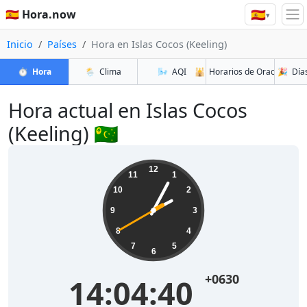
🇪🇸
🇪🇸 Hora.now
▾
Inicio
Países
Hora en Islas Cocos (Keeling)
⏱️
Hora
🌦️
Clima
🌬️
AQI
🕌
Horarios de Oración
🎉
Días
Hora actual en Islas Cocos
(Keeling) 🇨🇨
12
11
1
10
2
9
3
8
4
7
5
6
+0630
14:04:41