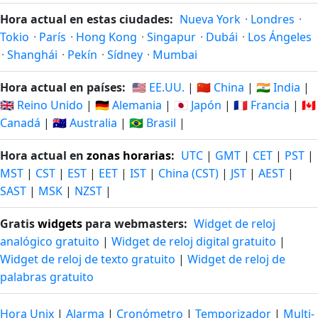
Hora actual en estas ciudades:
Nueva York
·
Londres
·
Tokio
·
París
·
Hong Kong
·
Singapur
·
Dubái
·
Los Ángeles
·
Shanghái
·
Pekín
·
Sídney
·
Mumbai
Hora actual en países:
🇺🇸 EE.UU.
|
🇨🇳 China
|
🇮🇳 India
|
🇬🇧 Reino Unido
|
🇩🇪 Alemania
|
🇯🇵 Japón
|
🇫🇷 Francia
|
🇨🇦
Canadá
|
🇦🇺 Australia
|
🇧🇷 Brasil
|
Hora actual en
zonas horarias
:
UTC
|
GMT
|
CET
|
PST
|
MST
|
CST
|
EST
|
EET
|
IST
|
China (CST)
|
JST
|
AEST
|
SAST
|
MSK
|
NZST
|
Gratis
widgets
para webmasters:
Widget de reloj
analógico gratuito
|
Widget de reloj digital gratuito
|
Widget de reloj de texto gratuito
|
Widget de reloj de
palabras gratuito
Hora Unix
|
Alarma
|
Cronómetro
|
Temporizador
|
Multi-