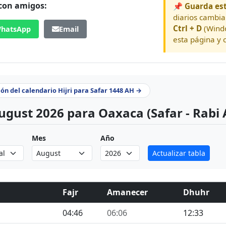
 con amigos:
📌 Guarda est
diarios cambia
Ctrl + D
(Wind
hatsApp
Email
esta página y c
ión del calendario Hijri para Safar 1448 AH →
ugust 2026 para Oaxaca (Safar - Rabi
Mes
Año
Actualizar tabla
Fajr
Amanecer
Dhuhr
04:46
06:06
12:33