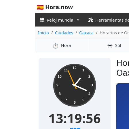
🇪🇸 Hora.now
Reloj mundial
Herramientas d
Inicio
Ciudades
Oaxaca
Horarios de O
⏱️
☀️
Hora
Sol
Hor
12
Oax
11
1
10
2
9
3
8
4
7
5
6
13:19:57