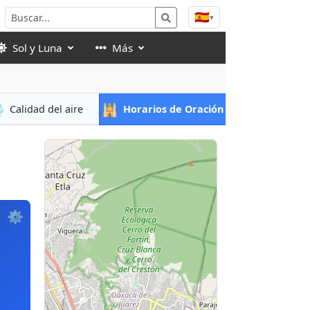
🇪🇸
▾
Sol y Luna
Más

🕌
Calidad del aire
Horarios de Oración
⚙️