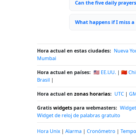
Can the five daily praye
What happens if I miss a
Hora actual en estas ciudades:
Nueva Yo
Mumbai
Hora actual en países:
🇺🇸 EE.UU.
|
🇨🇳 Ch
Brasil
|
Hora actual en
zonas horarias
:
UTC
|
G
Gratis
widgets
para webmasters:
Widget
Widget de reloj de palabras gratuito
Hora Unix
|
Alarma
|
Cronómetro
|
Tempo