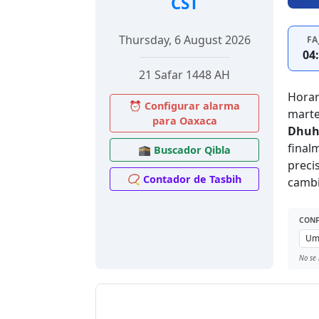
CST
Thursday, 6 August 2026
FA
04
21 Safar 1448 AH
Horar
⏰ Configurar alarma
marte
para Oaxaca
Dhuh
final
🕋 Buscador Qibla
preci
📿 Contador de Tasbih
cambi
CONF
No se 