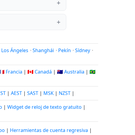
·
Los Ángeles
·
Shanghái
·
Pekín
·
Sídney
·
🇫🇷 Francia
|
🇨🇦 Canadá
|
🇦🇺 Australia
|
🇧🇷
JST
|
AEST
|
SAST
|
MSK
|
NZST
|
o
|
Widget de reloj de texto gratuito
|
mpo
|
Herramientas de cuenta regresiva
|