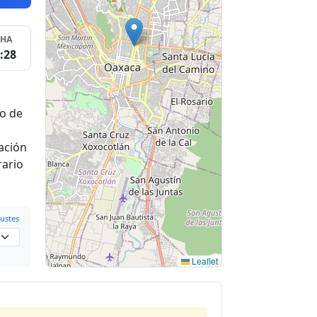
SHA
:28
do de
zación
rario
ustes
Leaflet