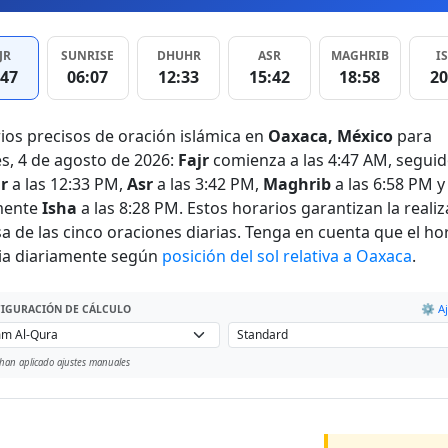
JR
SUNRISE
DHUHR
ASR
MAGHRIB
I
:47
06:07
12:33
15:42
18:58
20
ios precisos de oración islámica en
Oaxaca, México
para
s, 4 de agosto de 2026:
Fajr
comienza a las 4:47 AM, segui
r
a las 12:33 PM,
Asr
a las 3:42 PM,
Maghrib
a las 6:58 PM y
mente
Isha
a las 8:28 PM. Estos horarios garantizan la reali
sa de las cinco oraciones diarias. Tenga en cuenta que el ho
a diariamente según
posición del sol relativa a Oaxaca
.
⚙️ Aj
IGURACIÓN DE CÁLCULO
han aplicado ajustes manuales