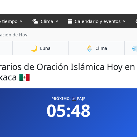
e tiempo
Clima
Calendario y eventos
ración de Hoy
🌙
🌦️

Luna
Clima
arios de Oración Islámica Hoy en
aca 🇲🇽
PRÓXIMO: 🌌 FAJR
05:48