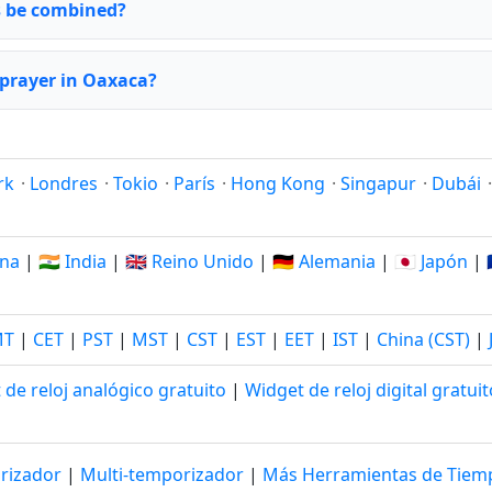
rs be combined?
 prayer in Oaxaca?
rk
·
Londres
·
Tokio
·
París
·
Hong Kong
·
Singapur
·
Dubái
ina
|
🇮🇳 India
|
🇬🇧 Reino Unido
|
🇩🇪 Alemania
|
🇯🇵 Japón
|
MT
|
CET
|
PST
|
MST
|
CST
|
EST
|
EET
|
IST
|
China (CST)
|
 de reloj analógico gratuito
|
Widget de reloj digital gratuit
rizador
|
Multi-temporizador
|
Más Herramientas de Tie