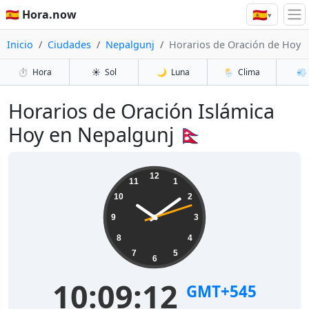
🇪🇸
🇪🇸 Hora.now
▾
Inicio
Ciudades
Nepalgunj
Horarios de Oración de Hoy
⏱️
Hora
☀️
Sol
🌙
Luna
🌦️
Clima
💨
Horarios de Oración Islámica
Hoy en Nepalgunj 🇳🇵
12
11
1
10
2
9
3
8
4
7
5
6
10:09:12
GMT+545