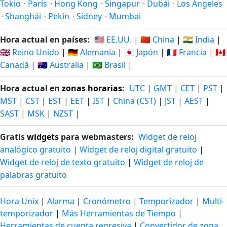
Tokio
·
París
·
Hong Kong
·
Singapur
·
Dubái
·
Los Ángeles
·
Shanghái
·
Pekín
·
Sídney
·
Mumbai
Hora actual en países:
🇺🇸 EE.UU.
|
🇨🇳 China
|
🇮🇳 India
|
🇬🇧 Reino Unido
|
🇩🇪 Alemania
|
🇯🇵 Japón
|
🇫🇷 Francia
|
🇨🇦
Canadá
|
🇦🇺 Australia
|
🇧🇷 Brasil
|
Hora actual en
zonas horarias
:
UTC
|
GMT
|
CET
|
PST
|
MST
|
CST
|
EST
|
EET
|
IST
|
China (CST)
|
JST
|
AEST
|
SAST
|
MSK
|
NZST
|
Gratis
widgets
para webmasters:
Widget de reloj
analógico gratuito
|
Widget de reloj digital gratuito
|
Widget de reloj de texto gratuito
|
Widget de reloj de
palabras gratuito
Hora Unix
|
Alarma
|
Cronómetro
|
Temporizador
|
Multi-
temporizador
|
Más Herramientas de Tiempo
|
Herramientas de cuenta regresiva
|
Convertidor de zona