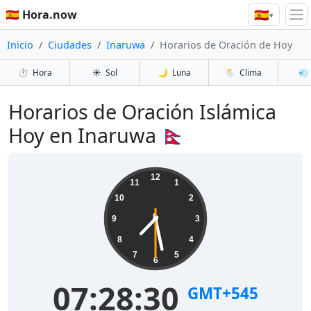
🇪🇸
🇪🇸 Hora.now
▾
Inicio
Ciudades
Inaruwa
Horarios de Oración de Hoy
⏱️
Hora
☀️
Sol
🌙
Luna
🌦️
Clima
💨
Horarios de Oración Islámica
Hoy en Inaruwa 🇳🇵
12
11
1
10
2
9
3
8
4
7
5
6
07:28:30
GMT+545