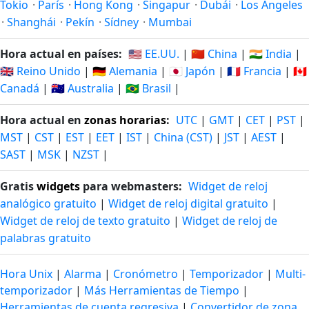
Tokio
·
París
·
Hong Kong
·
Singapur
·
Dubái
·
Los Ángeles
·
Shanghái
·
Pekín
·
Sídney
·
Mumbai
Hora actual en países:
🇺🇸 EE.UU.
|
🇨🇳 China
|
🇮🇳 India
|
🇬🇧 Reino Unido
|
🇩🇪 Alemania
|
🇯🇵 Japón
|
🇫🇷 Francia
|
🇨🇦
Canadá
|
🇦🇺 Australia
|
🇧🇷 Brasil
|
Hora actual en
zonas horarias
:
UTC
|
GMT
|
CET
|
PST
|
MST
|
CST
|
EST
|
EET
|
IST
|
China (CST)
|
JST
|
AEST
|
SAST
|
MSK
|
NZST
|
Gratis
widgets
para webmasters:
Widget de reloj
analógico gratuito
|
Widget de reloj digital gratuito
|
Widget de reloj de texto gratuito
|
Widget de reloj de
palabras gratuito
Hora Unix
|
Alarma
|
Cronómetro
|
Temporizador
|
Multi-
temporizador
|
Más Herramientas de Tiempo
|
Herramientas de cuenta regresiva
|
Convertidor de zona