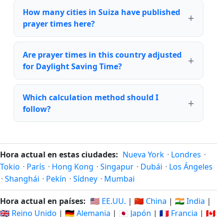
How many cities in Suiza have published
prayer times here?
Are prayer times in this country adjusted
for Daylight Saving Time?
Which calculation method should I
follow?
Hora actual en estas ciudades:
Nueva York
·
Londres
·
Tokio
·
París
·
Hong Kong
·
Singapur
·
Dubái
·
Los Ángeles
·
Shanghái
·
Pekín
·
Sídney
·
Mumbai
Hora actual en países:
🇺🇸 EE.UU.
|
🇨🇳 China
|
🇮🇳 India
|
🇬🇧 Reino Unido
|
🇩🇪 Alemania
|
🇯🇵 Japón
|
🇫🇷 Francia
|
🇨🇦