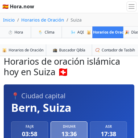
🇪🇸 Hora.now
Inicio
Horarios de Oración
Suiza
⏱️
Hora
🌦️
Clima
🌬️
AQI
🕌
Horarios de Oración
🎉
Días
🕌
Horarios de Oración
🕋
Buscador Qibla
📿
Contador de Tasbih
Horarios de oración islámica
hoy en Suiza 🇨🇭
📍 Ciudad capital
Bern, Suiza
FAJR
DHUHR
ASR
03:58
13:36
17:38