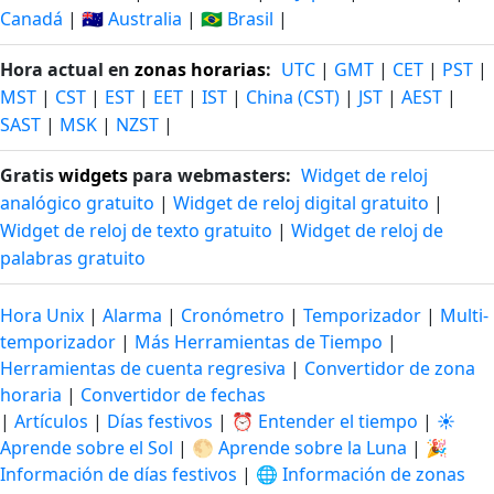
Canadá
|
🇦🇺 Australia
|
🇧🇷 Brasil
|
Hora actual en
zonas horarias
:
UTC
|
GMT
|
CET
|
PST
|
MST
|
CST
|
EST
|
EET
|
IST
|
China (CST)
|
JST
|
AEST
|
SAST
|
MSK
|
NZST
|
Gratis
widgets
para webmasters:
Widget de reloj
analógico gratuito
|
Widget de reloj digital gratuito
|
Widget de reloj de texto gratuito
|
Widget de reloj de
palabras gratuito
Hora Unix
|
Alarma
|
Cronómetro
|
Temporizador
|
Multi-
temporizador
|
Más Herramientas de Tiempo
|
Herramientas de cuenta regresiva
|
Convertidor de zona
horaria
|
Convertidor de fechas
|
Artículos
|
Días festivos
|
⏰ Entender el tiempo
|
☀️
Aprende sobre el Sol
|
🌕 Aprende sobre la Luna
|
🎉
Información de días festivos
|
🌐 Información de zonas