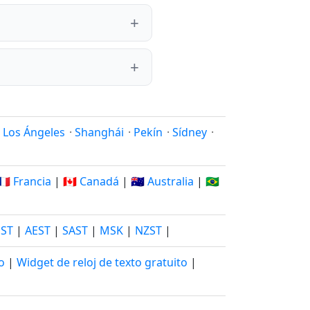
·
Los Ángeles
·
Shanghái
·
Pekín
·
Sídney
·
🇫🇷 Francia
|
🇨🇦 Canadá
|
🇦🇺 Australia
|
🇧🇷
JST
|
AEST
|
SAST
|
MSK
|
NZST
|
o
|
Widget de reloj de texto gratuito
|