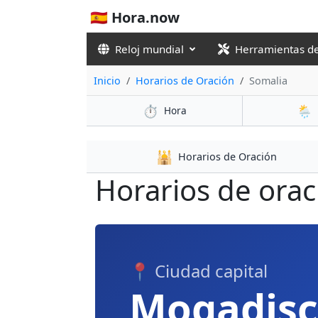
🇪🇸 Hora.now
Reloj mundial
Herramientas d
Inicio
Horarios de Oración
Somalia
⏱️
🌦️
Hora
🕌
Horarios de Oración
Horarios de oraci
📍 Ciudad capital
Mogadisc