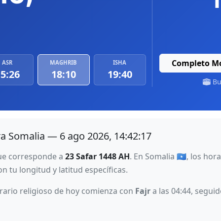
Completo Mo
ASR
MAGHRIB
ISHA
5:26
18:10
19:40
Bus
ra Somalia — 6 ago 2026, 14:42:17
 que corresponde a
23 Safar 1448 AH
. En Somalia 🇸🇴, los hor
n tu longitud y latitud específicas.
orario religioso de hoy comienza con
Fajr
a las 04:44, segui