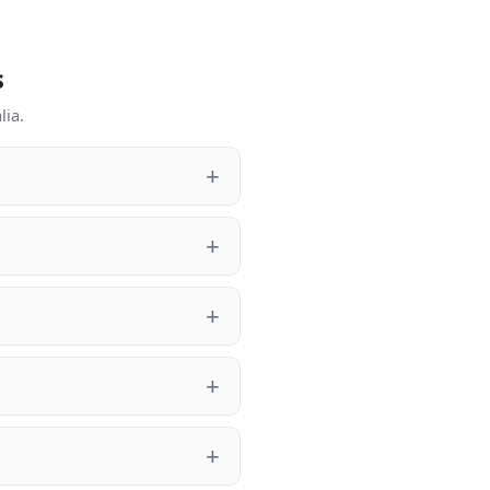
s
lia.