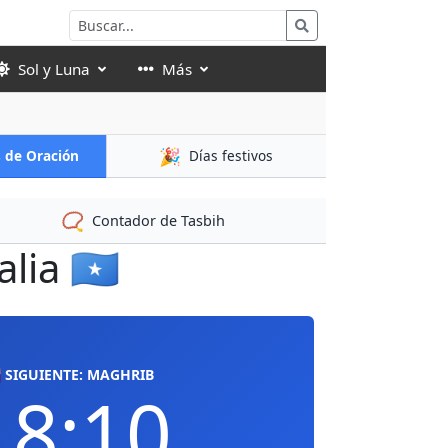
Sol y Luna
Más
🎉
s de Oración
Días festivos
📿
Contador de Tasbih
ia 🇸🇴
 SIGUIENTE: MAGHRIB
18:10