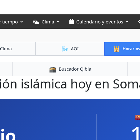
e tiempo
Clima
Calendario y eventos
🌬️
🕌
Clima
AQI
Horario
🕋
Buscador Qibla
ón islámica hoy en Somal

io,