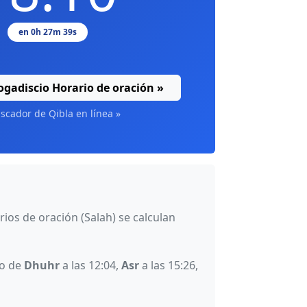
en 0h 27m 39s
gadiscio Horario de oración »
cador de Qibla en línea »
arios de oración (Salah) se calculan
do de
Dhuhr
a las 12:04,
Asr
a las 15:26,