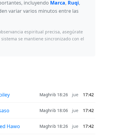
mportantes, incluyendo
Marca
,
Ruqi
,
den variar varios minutos entre las
observancia espiritual precisa, asegúrate
o sistema se mantiene sincronizado con el
biley
Maghrib 18:26
jue
17:42
saso
Maghrib 18:06
jue
17:42
led Hawo
Maghrib 18:26
jue
17:42