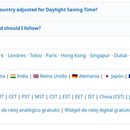
country adjusted for Daylight Saving Time?
 should I follow?
rk
·
Londres
·
Tokio
·
París
·
Hong Kong
·
Singapur
·
Dubái
ina
|
🇮🇳 India
|
🇬🇧 Reino Unido
|
🇩🇪 Alemania
|
🇯🇵 Japón
|
MT
|
CET
|
PST
|
MST
|
CST
|
EST
|
EET
|
IST
|
China (CST)
|
 de reloj analógico gratuito
|
Widget de reloj digital gratuit