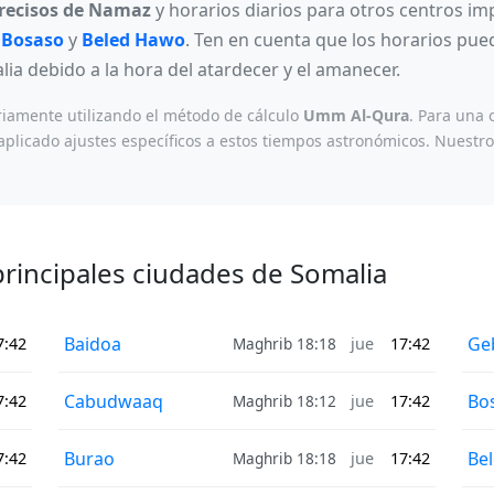
precisos de Namaz
y horarios diarios para otros centros i
,
Bosaso
y
Beled Hawo
. Ten en cuenta que los horarios pue
lia debido a la hora del atardecer y el amanecer.
riamente utilizando el método de cálculo
Umm Al-Qura
. Para una 
plicado ajustes específicos a estos tiempos astronómicos. Nuestr
principales ciudades de Somalia
Baidoa
Ge
Maghrib 18:18
7:42
jue
17:42
Cabudwaaq
Bo
Maghrib 18:12
7:42
jue
17:42
Burao
Be
Maghrib 18:18
7:42
jue
17:42