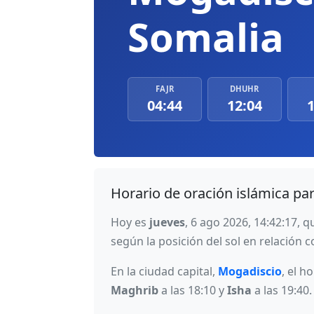
Somalia
FAJR
DHUHR
04:44
12:04
1
Horario de oración islámica pa
Hoy es
jueves
, 6 ago 2026, 14:42:17,
según la posición del sol en relación co
En la ciudad capital,
Mogadiscio
, el h
Maghrib
a las 18:10 y
Isha
a las 19:40.