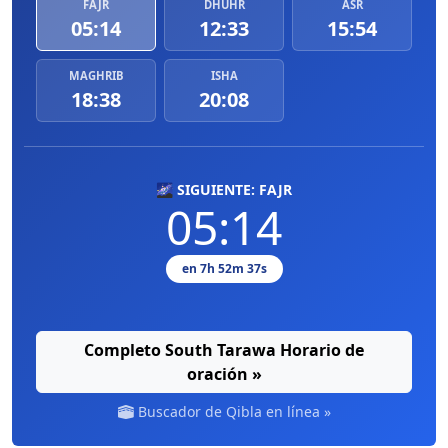
FAJR
DHUHR
ASR
05:14
12:33
15:54
MAGHRIB
ISHA
18:38
20:08
🌌 SIGUIENTE: FAJR
05:14
en 7h 52m 37s
Completo South Tarawa Horario de
oración »
Buscador de Qibla en línea »