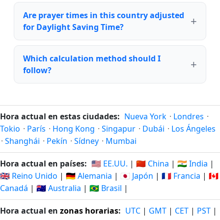
Are prayer times in this country adjusted
for Daylight Saving Time?
Which calculation method should I
follow?
Hora actual en estas ciudades:
Nueva York
·
Londres
·
Tokio
·
París
·
Hong Kong
·
Singapur
·
Dubái
·
Los Ángeles
·
Shanghái
·
Pekín
·
Sídney
·
Mumbai
Hora actual en países:
🇺🇸 EE.UU.
|
🇨🇳 China
|
🇮🇳 India
|
🇬🇧 Reino Unido
|
🇩🇪 Alemania
|
🇯🇵 Japón
|
🇫🇷 Francia
|
🇨🇦
Canadá
|
🇦🇺 Australia
|
🇧🇷 Brasil
|
Hora actual en
zonas horarias
:
UTC
|
GMT
|
CET
|
PST
|