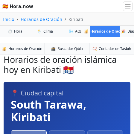
🇪🇸 Hora.now
Inicio
Horarios de Oración
Kiribati
⏱️
Hora
🌦️
Clima
🌬️
AQI
🕌
Horarios de Oración
🎉
Días
🕌
Horarios de Oración
🕋
Buscador Qibla
📿
Contador de Tasbih
Horarios de oración islámica
hoy en Kiribati 🇰🇮
📍 Ciudad capital
South Tarawa,
Kiribati