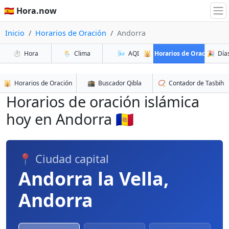
🇪🇸 Hora.now
Inicio
Horarios de Oración
Andorra
⏱️
Hora
🌦️
Clima
🌬️
AQI
🕌
Horarios de Oración
🎉
Días
🕌
Horarios de Oración
🕋
Buscador Qibla
📿
Contador de Tasbih
Horarios de oración islámica
hoy en Andorra 🇦🇩
📍 Ciudad capital
Andorra la Vella,
Andorra