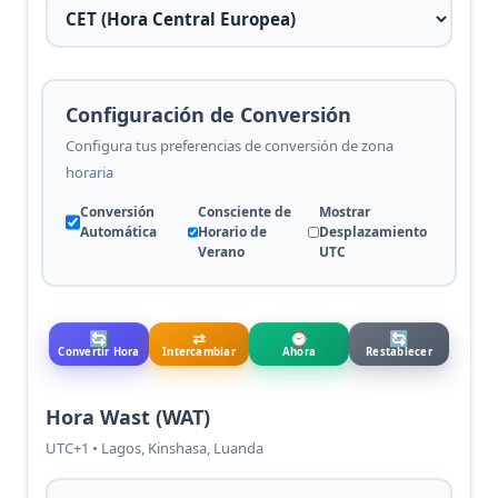
Configuración de Conversión
Configura tus preferencias de conversión de zona
horaria
Conversión
Consciente de
Mostrar
Automática
Horario de
Desplazamiento
Verano
UTC
🔄
⇄
⌚
🔄
Convertir Hora
Intercambiar
Ahora
Restablecer
Hora Wast (WAT)
UTC+1 • Lagos, Kinshasa, Luanda