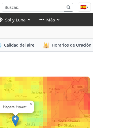
🇪🇸
▾
Sol y Luna
Más

🕌
Calidad del aire
Horarios de Oración
×
Hāgere Hiywet