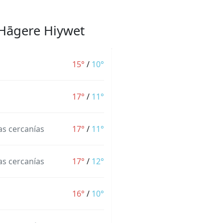
 Hāgere Hiywet
15°
/
10°
17°
/
11°
las cercanías
17°
/
11°
las cercanías
17°
/
12°
16°
/
10°