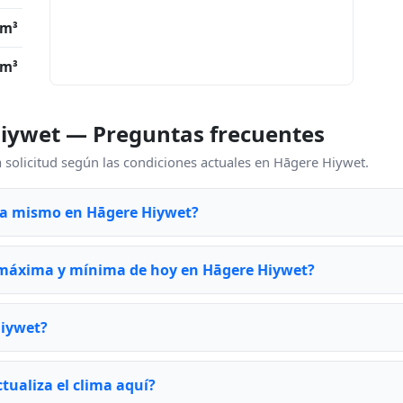
/m³
/m³
iywet — Preguntas frecuentes
 solicitud según las condiciones actuales en Hāgere Hiywet.
ra mismo en Hāgere Hiywet?
 máxima y mínima de hoy en Hāgere Hiywet?
Hiywet?
tualiza el clima aquí?