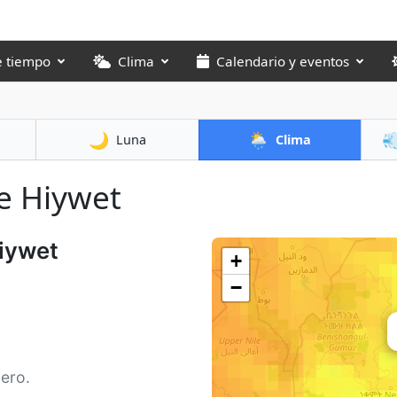
e tiempo
Clima
Calendario y eventos
🌙
🌦️

Luna
Clima
re Hiywet
Hiywet
+
−
ero.