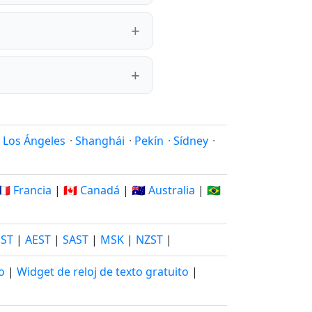
·
Los Ángeles
·
Shanghái
·
Pekín
·
Sídney
·
🇫🇷 Francia
|
🇨🇦 Canadá
|
🇦🇺 Australia
|
🇧🇷
JST
|
AEST
|
SAST
|
MSK
|
NZST
|
o
|
Widget de reloj de texto gratuito
|