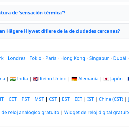
atura de 'sensación térmica'?
en Hāgere Hiywet difiere de la de ciudades cercanas?
rk
·
Londres
·
Tokio
·
París
·
Hong Kong
·
Singapur
·
Dubái
ina
|
🇮🇳 India
|
🇬🇧 Reino Unido
|
🇩🇪 Alemania
|
🇯🇵 Japón
|
MT
|
CET
|
PST
|
MST
|
CST
|
EST
|
EET
|
IST
|
China (CST)
|
 de reloj analógico gratuito
|
Widget de reloj digital gratuit