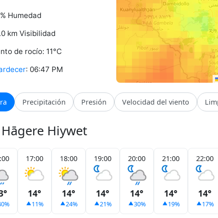
9% Humedad
.0 km Visibilidad
nto de rocío: 11°C
ardecer
: 06:47 PM
ra
Precipitación
Presión
Velocidad del viento
Lim
a Hāgere Hiywet
:00
17:00
18:00
19:00
20:00
21:00
22:00
3°
14°
14°
14°
14°
14°
14°
40%
11%
24%
21%
30%
19%
17%