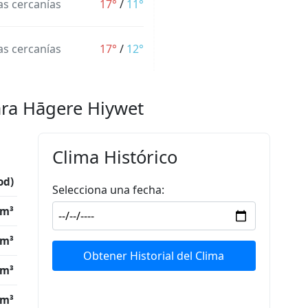
las cercanías
17°
/
11°
las cercanías
17°
/
12°
ara Hāgere Hiywet
Clima Histórico
od)
Selecciona una fecha:
/m³
/m³
Obtener Historial del Clima
/m³
/m³