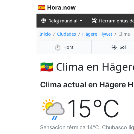
🇪🇸 Hora.now
Reloj mundial
Herramientas d
Inicio
Ciudades
Hāgere Hiywet
Clima
⏱️
☀️
Hora
Sol
🇪🇹 Clima en Hāge
Clima actual en Hāgere 
15°C
Sensación térmica 14°C. Chubasco lig