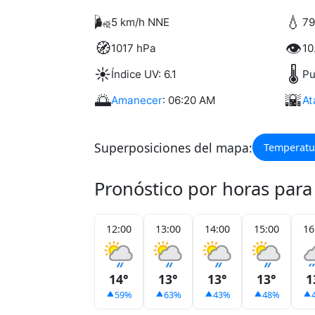
🌬️
💧
5 km/h NNE
7
🧭
👁️
1017 hPa
10
☀️
🌡️
Índice UV: 6.1
Pu
🌅
🌇
Amanecer
: 06:20 AM
At
Superposiciones del mapa:
Temperatu
Pronóstico por horas par
12:00
13:00
14:00
15:00
16
14°
13°
13°
13°
1
59%
63%
43%
48%