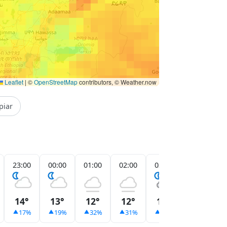
Leaflet
|
©
OpenStreetMap
contributors, © Weather.now
piar
23:00
00:00
01:00
02:00
03:00
04:00
14°
13°
12°
12°
11°
11°
17%
19%
32%
31%
29%
26%