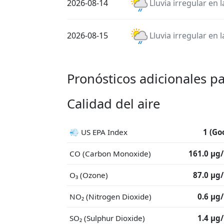
2026-08-14
Lluvia irregular en 
2026-08-15
Lluvia irregular en 
Pronósticos adicionales p
Calidad del aire
💨 US EPA Index
1 (Go
CO (Carbon Monoxide)
161.0 μg
O₃ (Ozone)
87.0 μg
NO₂ (Nitrogen Dioxide)
0.6 μg
SO₂ (Sulphur Dioxide)
1.4 μg