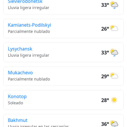
Sievierodonetsk
33°
Lluvia ligera irregular
Kamianets-Podilskyi
26°
Parcialmente nublado
Lysychansk
33°
Lluvia ligera irregular
Mukachevo
29°
Parcialmente nublado
Konotop
28°
Soleado
Bakhmut
36°
Lluvia irregular en las cercanías