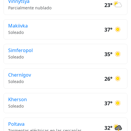
Vinnytsya
23°
Parcialmente nublado
Makiivka
37°
Soleado
Simferopol
35°
Soleado
Chernígov
26°
Soleado
Kherson
37°
Soleado
Poltava
32°
Tormentas eléctricas en las cercanías