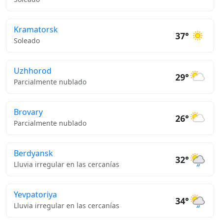
Kramatorsk
37°
Soleado
Uzhhorod
29°
Parcialmente nublado
Brovary
26°
Parcialmente nublado
Berdyansk
32°
Lluvia irregular en las cercanías
Yevpatoriya
34°
Lluvia irregular en las cercanías