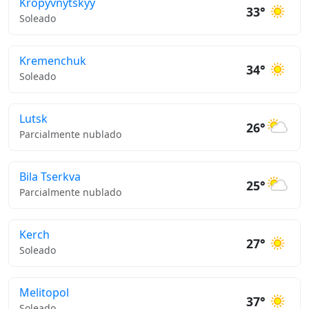
Kropyvnytskyy
33°
Soleado
Kremenchuk
34°
Soleado
Lutsk
26°
Parcialmente nublado
Bila Tserkva
25°
Parcialmente nublado
Kerch
27°
Soleado
Melitopol
37°
Soleado