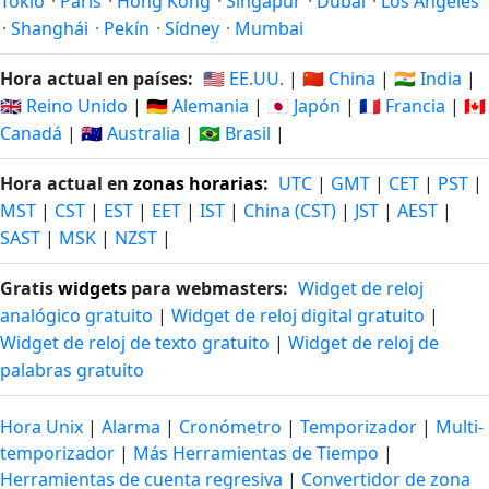
Tokio
·
París
·
Hong Kong
·
Singapur
·
Dubái
·
Los Ángeles
·
Shanghái
·
Pekín
·
Sídney
·
Mumbai
Hora actual en países:
🇺🇸 EE.UU.
|
🇨🇳 China
|
🇮🇳 India
|
🇬🇧 Reino Unido
|
🇩🇪 Alemania
|
🇯🇵 Japón
|
🇫🇷 Francia
|
🇨🇦
Canadá
|
🇦🇺 Australia
|
🇧🇷 Brasil
|
Hora actual en
zonas horarias
:
UTC
|
GMT
|
CET
|
PST
|
MST
|
CST
|
EST
|
EET
|
IST
|
China (CST)
|
JST
|
AEST
|
SAST
|
MSK
|
NZST
|
Gratis
widgets
para webmasters:
Widget de reloj
analógico gratuito
|
Widget de reloj digital gratuito
|
Widget de reloj de texto gratuito
|
Widget de reloj de
palabras gratuito
Hora Unix
|
Alarma
|
Cronómetro
|
Temporizador
|
Multi-
temporizador
|
Más Herramientas de Tiempo
|
Herramientas de cuenta regresiva
|
Convertidor de zona