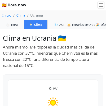
🇪🇸 Hora.now
Inicio
Clima
Ucrania
⏱️
Hora
🌦️
Clima
🌬️
AQI
🕌
Horarios de Oración
🎉
Días
Clima en Ucrania 🇺🇦
Ahora mismo, Melitopol es la ciudad más cálida de
Ucrania con 37°C, mientras que Chernivtsi es la más
fresca con 22°C, una diferencia de temperatura
nacional de 15°C.
Kiev