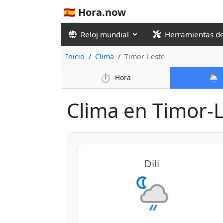
🇪🇸 Hora.now
Reloj mundial
Herramientas d
Inicio
Clima
Timor-Leste
⏱️
🌦️
Hora
Clima en Timor-Le
Dili