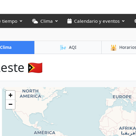
e tiempo
Clima
Calendario y eventos
🌬️
🕌
Clima
AQI
Horario
ste 🇹🇱
+
−