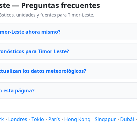
ste — Preguntas frecuentes
ticos, unidades y fuentes para Timor-Leste.
Timor-Leste ahora mismo?
onósticos para Timor-Leste?
ctualizan los datos meteorológicos?
n esta página?
rk
·
Londres
·
Tokio
·
París
·
Hong Kong
·
Singapur
·
Dubái