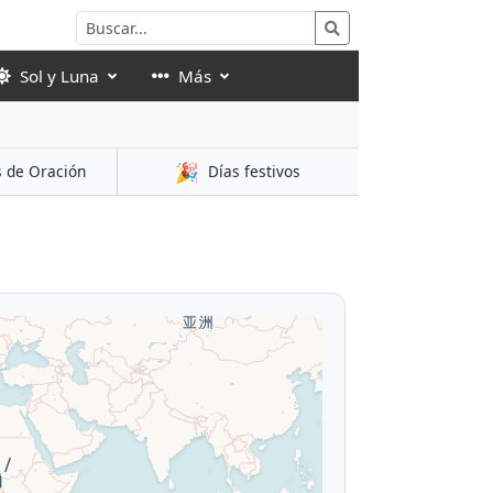
Sol y Luna
Más
🎉
s de Oración
Días festivos