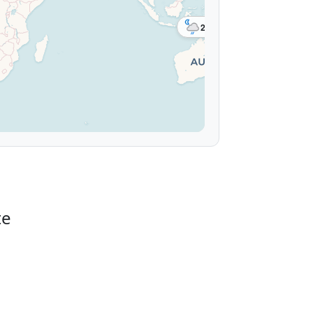
23°
te