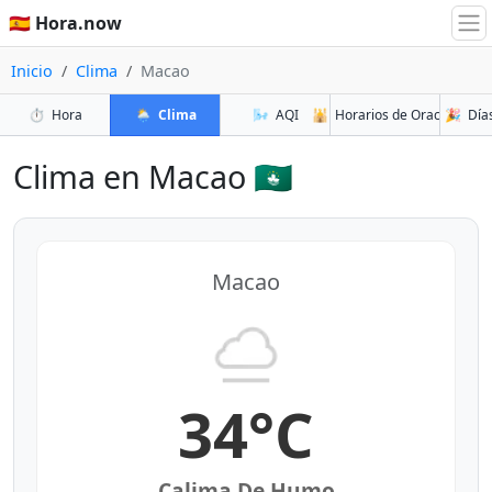
🇪🇸 Hora.now
Inicio
Clima
Macao
⏱️
Hora
🌦️
Clima
🌬️
AQI
🕌
Horarios de Oración
🎉
Días
Clima en Macao 🇲🇴
Macao
34°C
Calima De Humo