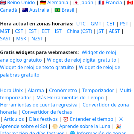
🇬🇧 Reino Unido
|
🇩🇪 Alemania
|
🇯🇵 Japón
|
🇫🇷 Francia
|
🇨🇦
Canadá
|
🇦🇺 Australia
|
🇧🇷 Brasil
|
Hora actual en
zonas horarias
:
UTC
|
GMT
|
CET
|
PST
|
MST
|
CST
|
EST
|
EET
|
IST
|
China (CST)
|
JST
|
AEST
|
SAST
|
MSK
|
NZST
|
Gratis
widgets
para webmasters:
Widget de reloj
analógico gratuito
|
Widget de reloj digital gratuito
|
Widget de reloj de texto gratuito
|
Widget de reloj de
palabras gratuito
Hora Unix
|
Alarma
|
Cronómetro
|
Temporizador
|
Multi-
temporizador
|
Más Herramientas de Tiempo
|
Herramientas de cuenta regresiva
|
Convertidor de zona
horaria
|
Convertidor de fechas
|
Artículos
|
Días festivos
|
⏰ Entender el tiempo
|
☀️
Aprende sobre el Sol
|
🌕 Aprende sobre la Luna
|
🎉
Información de días festivos
|
🌐 Información de zonas