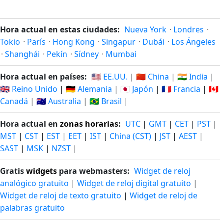
Hora actual en estas ciudades:
Nueva York
·
Londres
·
Tokio
·
París
·
Hong Kong
·
Singapur
·
Dubái
·
Los Ángeles
·
Shanghái
·
Pekín
·
Sídney
·
Mumbai
Hora actual en países:
🇺🇸 EE.UU.
|
🇨🇳 China
|
🇮🇳 India
|
🇬🇧 Reino Unido
|
🇩🇪 Alemania
|
🇯🇵 Japón
|
🇫🇷 Francia
|
🇨🇦
Canadá
|
🇦🇺 Australia
|
🇧🇷 Brasil
|
Hora actual en
zonas horarias
:
UTC
|
GMT
|
CET
|
PST
|
MST
|
CST
|
EST
|
EET
|
IST
|
China (CST)
|
JST
|
AEST
|
SAST
|
MSK
|
NZST
|
Gratis
widgets
para webmasters:
Widget de reloj
analógico gratuito
|
Widget de reloj digital gratuito
|
Widget de reloj de texto gratuito
|
Widget de reloj de
palabras gratuito