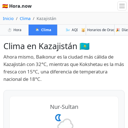
🇪🇸 Hora.now
Inicio
Clima
Kazajistán
⏱️
Hora
🌦️
Clima
🌬️
AQI
🕌
Horarios de Oración
🎉
Días
Clima en Kazajistán 🇰🇿
Ahora mismo, Baikonur es la ciudad más cálida de
Kazajistán con 32°C, mientras que Kokshetau es la más
fresca con 15°C, una diferencia de temperatura
nacional de 18°C.
Nur-Sultan