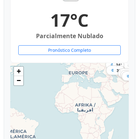
17°C
Parcialmente Nublado
Pronóstico Completo
16°
17°
24°
17
+
30°
30°
30°
30°
−