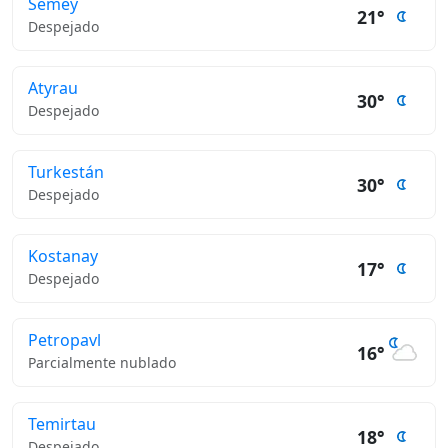
Semey
21°
Despejado
Atyrau
30°
Despejado
Turkestán
30°
Despejado
Kostanay
17°
Despejado
Petropavl
16°
Parcialmente nublado
Temirtau
18°
Despejado