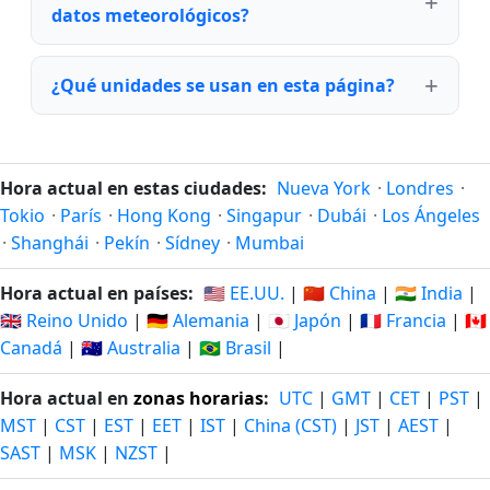
datos meteorológicos?
¿Qué unidades se usan en esta página?
Hora actual en estas ciudades:
Nueva York
·
Londres
·
Tokio
·
París
·
Hong Kong
·
Singapur
·
Dubái
·
Los Ángeles
·
Shanghái
·
Pekín
·
Sídney
·
Mumbai
Hora actual en países:
🇺🇸 EE.UU.
|
🇨🇳 China
|
🇮🇳 India
|
🇬🇧 Reino Unido
|
🇩🇪 Alemania
|
🇯🇵 Japón
|
🇫🇷 Francia
|
🇨🇦
Canadá
|
🇦🇺 Australia
|
🇧🇷 Brasil
|
Hora actual en
zonas horarias
:
UTC
|
GMT
|
CET
|
PST
|
MST
|
CST
|
EST
|
EET
|
IST
|
China (CST)
|
JST
|
AEST
|
SAST
|
MSK
|
NZST
|