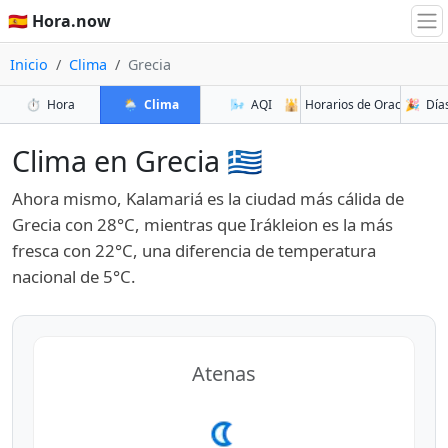
🇪🇸 Hora.now
Inicio
Clima
Grecia
⏱️
Hora
🌦️
Clima
🌬️
AQI
🕌
Horarios de Oración
🎉
Días
Clima en Grecia 🇬🇷
Ahora mismo, Kalamariá es la ciudad más cálida de
Grecia con 28°C, mientras que Irákleion es la más
fresca con 22°C, una diferencia de temperatura
nacional de 5°C.
Atenas