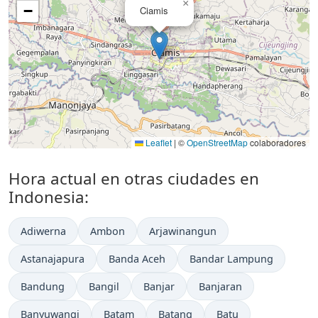
×
−
Ciamis
Leaflet
|
©
OpenStreetMap
colaboradores
Hora actual en otras ciudades en
Indonesia:
Adiwerna
Ambon
Arjawinangun
Astanajapura
Banda Aceh
Bandar Lampung
Bandung
Bangil
Banjar
Banjaran
Banyuwangi
Batam
Batang
Batu