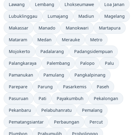
Lawang
Lembang
Lhokseumawe
Loa Janan
Lubuklinggau
Lumajang
Madiun
Magelang
Makassar
Manado
Manokwari
Martapura
Mataram
Medan
Merauke
Metro
Mojokerto
Padalarang
Padangsidempuan
Palangkaraya
Palembang
Palopo
Palu
Pamanukan
Pamulang
Pangkalpinang
Parepare
Parung
Pasarkemis
Paseh
Pasuruan
Pati
Payakumbuh
Pekalongan
Pekanbaru
Pelabuhanratu
Pemalang
Pematangsiantar
Perbaungan
Percut
Plumbon
Prabumulih
Probolinggo