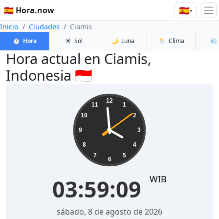
🇪🇸
🇪🇸 Hora.now
▾
Inicio
Ciudades
Ciamis
⏱️
Hora
☀️
Sol
🌙
Luna
🌦️
Clima
💨
Hora actual en Ciamis,
Indonesia 🇮🇩
03:59:09
12
11
1
10
2
9
3
8
4
7
5
6
WIB
03:59:09
sábado, 8 de agosto de 2026