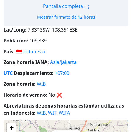
⛶
Pantalla completa
Mostrar formato de 12 horas
Lat/Long:
7.33° SSW, 108.35° ESE
Población:
109,839
País:
🇮🇩
Indonesia
Zona horaria IANA:
Asia/Jakarta
UTC
Desplazamiento:
+07:00
Zona horaria:
WIB
Horario de verano:
No
❌
Abreviaturas de zonas horarias estándar utilizadas
en Indonesia:
WIB
,
WIT
,
WITA
+