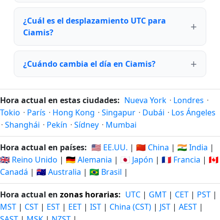
¿Cuál es el desplazamiento UTC para
Ciamis?
¿Cuándo cambia el día en Ciamis?
Hora actual en estas ciudades:
Nueva York
·
Londres
·
Tokio
·
París
·
Hong Kong
·
Singapur
·
Dubái
·
Los Ángeles
·
Shanghái
·
Pekín
·
Sídney
·
Mumbai
Hora actual en países:
🇺🇸 EE.UU.
|
🇨🇳 China
|
🇮🇳 India
|
🇬🇧 Reino Unido
|
🇩🇪 Alemania
|
🇯🇵 Japón
|
🇫🇷 Francia
|
🇨🇦
Canadá
|
🇦🇺 Australia
|
🇧🇷 Brasil
|
Hora actual en
zonas horarias
:
UTC
|
GMT
|
CET
|
PST
|
MST
|
CST
|
EST
|
EET
|
IST
|
China (CST)
|
JST
|
AEST
|
SAST
|
MSK
|
NZST
|