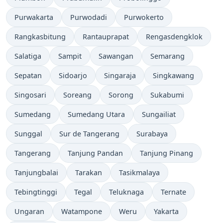
Purwakarta
Purwodadi
Purwokerto
Rangkasbitung
Rantauprapat
Rengasdengklok
Salatiga
Sampit
Sawangan
Semarang
Sepatan
Sidoarjo
Singaraja
Singkawang
Singosari
Soreang
Sorong
Sukabumi
Sumedang
Sumedang Utara
Sungailiat
Sunggal
Sur de Tangerang
Surabaya
Tangerang
Tanjung Pandan
Tanjung Pinang
Tanjungbalai
Tarakan
Tasikmalaya
Tebingtinggi
Tegal
Teluknaga
Ternate
Ungaran
Watampone
Weru
Yakarta