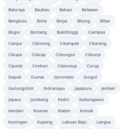
Baturaja
Baubau
Bekasi
Belawan
Bengkulu
Bima
Binjai
Bitung
Blitar
Bogor
Bontang
Bukittinggi
Ciampea
Cianjur
Cibinong
Cikampek
Cikarang
Cikupa
Cilacap
Cileungsir
Cileunyi
Ciputat
Cirebon
Citeureup
Curug
Depok
Dumai
Gorontalo
Grogol
Gunungsitoli
Indramayu
Jayapura
Jember
Jepara
Jombang
Kediri
Kedungwuni
Kendari
Kisaran
Klaten
Kresek
Kuningan
Kupang
Labuan Bajo
Langsa